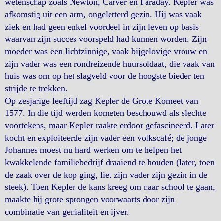
wetenschap zoals Newton, Carver en Faraday. Kepler was
afkomstig uit een arm, ongeletterd gezin. Hij was vaak
ziek en had geen enkel voordeel in zijn leven op basis
waarvan zijn succes voorspeld had kunnen worden. Zijn
moeder was een lichtzinnige, vaak bijgelovige vrouw en
zijn vader was een rondreizende huursoldaat, die vaak van
huis was om op het slagveld voor de hoogste bieder ten
strijde te trekken.
Op zesjarige leeftijd zag Kepler de Grote Komeet van
1577. In die tijd werden kometen beschouwd als slechte
voortekens, maar Kepler raakte erdoor gefascineerd. Later
kocht en exploiteerde zijn vader een volkscafé; de jonge
Johannes moest nu hard werken om te helpen het
kwakkelende familiebedrijf draaiend te houden (later, toen
de zaak over de kop ging, liet zijn vader zijn gezin in de
steek). Toen Kepler de kans kreeg om naar school te gaan,
maakte hij grote sprongen voorwaarts door zijn
combinatie van genialiteit en ijver.