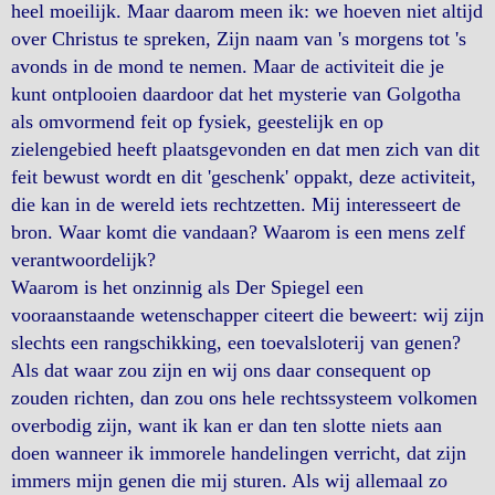
heel moeilijk. Maar daarom meen ik: we hoeven niet altijd
over Christus te spreken, Zijn naam van 's morgens tot 's
avonds in de mond te nemen. Maar de activiteit die je
kunt ontplooien daardoor dat het mysterie van Golgotha
als omvormend feit op fysiek, geestelijk en op
zielengebied heeft plaatsgevonden en dat men zich van dit
feit bewust wordt en dit 'geschenk' oppakt, deze activiteit,
die kan in de wereld iets rechtzetten. Mij interesseert de
bron. Waar komt die vandaan? Waarom is een mens zelf
verantwoordelijk?
Waarom is het onzinnig als Der Spiegel een
vooraanstaande wetenschapper citeert die beweert: wij zijn
slechts een rangschikking, een toevalsloterij van genen?
Als dat waar zou zijn en wij ons daar consequent op
zouden richten, dan zou ons hele rechtssysteem volkomen
overbodig zijn, want ik kan er dan ten slotte niets aan
doen wanneer ik immorele handelingen verricht, dat zijn
immers mijn genen die mij sturen. Als wij allemaal zo