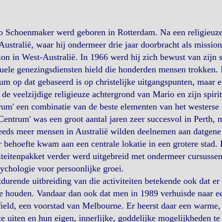
 Schoenmaker werd geboren in Rotterdam. Na een religieuze 
Australië, waar hij ondermeer drie jaar doorbracht als missio
on in West-Australië. In 1966 werd hij zich bewust van zijn s
tuele genezingsdiensten hield die honderden mensen trokken. In
um op dat gebaseerd is op christelijke uitgangspunten, maar e
de veelzijdige religieuze achtergrond van Mario en zijn spiri
um' een combinatie van de beste elementen van het westerse 
Centrum' was een groot aantal jaren zeer succesvol in Perth, m
eeds meer mensen in Australië wilden deelnemen aan datgene
r behoefte kwam aan een centrale lokatie in een grotere stad.
iteitenpakket verder werd uitgebreid met ondermeer cursusse
ychologie voor persoonlijke groei.
durende uitbreiding van die activiteiten betekende ook dat e
e houden. Vandaar dan ook dat men in 1989 verhuisde naar e
eld, een voorstad van Melbourne. Er heerst daar een warme, v
te uiten en hun eigen, innerlijke, goddelijke mogelijkheden t