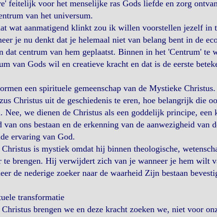
e' feitelijk voor het menselijke ras Gods liefde en zorg ontv
entrum van het universum.
at wat aanmatigend klinkt zou ik willen voorstellen jezelf in 
er je nu denkt dat je helemaal niet van belang bent in de ec
n dat centrum van hem geplaatst. Binnen in het 'Centrum' te wi
um van Gods wil en creatieve kracht en dat is de eerste betek
ormen een spirituele gemeenschap van de Mystieke Christus.
zus Christus uit de geschiedenis te eren, hoe belangrijk die o
. Nee, we dienen de Christus als een goddelijk principe, een 
 van ons bestaan en de erkenning van de aanwezigheid van de
nde ervaring van God.
Christus is mystiek omdat hij binnen theologische, wetenschap
 te brengen. Hij verwijdert zich van je wanneer je hem wilt va
er de nederige zoeker naar de waarheid Zijn bestaan bevesti
tuele transformatie
Christus brengen we en deze kracht zoeken we, niet voor onze