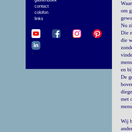
Waaro
contact
om go
colofon
gewon
links
Nu z
Die n
die w
zonde
<
vinde
mensh
en b
De ge
boven
diege
met o
mensh
Wij b
ander