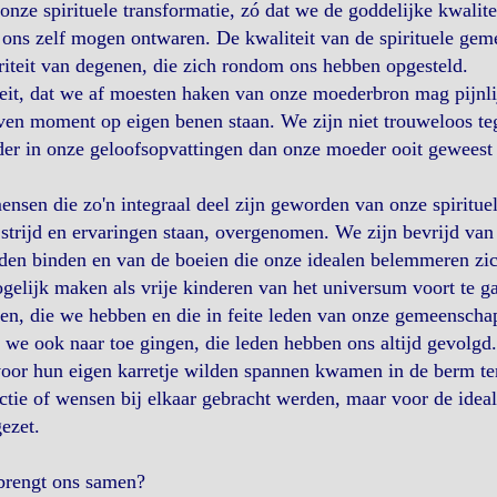
onze spirituele transformatie, zó dat we de goddelijke kwali
 ons zelf mogen ontwaren. De kwaliteit van de spirituele geme
riteit van degenen, die zich rondom ons hebben opgesteld.
eit, dat we af moesten haken van onze moederbron mag pijnli
en moment op eigen benen staan. We zijn niet trouweloos te
er in onze geloofsopvattingen dan onze moeder ooit geweest 
nsen die zo'n integraal deel zijn geworden van onze spiritue
strijd en ervaringen staan, overgenomen. We zijn bevrijd van
den binden en van de boeien die onze idealen belemmeren zic
elijk maken als vrije kinderen van het universum voort te g
n, die we hebben en die in feite leden van onze gemeenschap
we ook naar toe gingen, die leden hebben ons altijd gevolgd.
oor hun eigen karretje wilden spannen kwamen in de berm te
ctie of wensen bij elkaar gebracht werden, maar voor de ideale
ezet.
brengt ons samen?