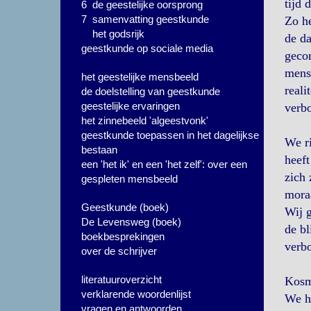
tijd 
6 de geestelijke oorsprong
7 samenvatting geestkunde
Zo he
het godsrijk
de da
geestkunde op sociale media
gecom
mense
het geestelijke mensbeeld
reali
de doelstelling van geestkunde
geestelijke ervaringen
verb
het zinnebeeld 'algeestvonk'
geestkunde toepassen in het dagelijkse
We ri
bestaan
heeft
een 'het ik' en een 'het zelf': over een
zich 
gespleten mensbeeld
moraa
Geestkunde (boek)
Wij g
De Levensweg (boek)
de bl
boekbesprekingen
verbo
over de schrijver
literatuuroverzicht
Kosmi
verklarende woordenlijst
We he
vragen en antwoorden