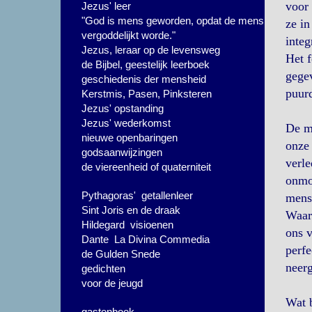
voor 
Jezus' leer
"God is mens geworden, opdat de mens
ze in
vergoddelijkt worde."
integ
Jezus, leraar op de levensweg
Het f
de Bijbel, geestelijk leerboek
gegev
geschiedenis der mensheid
puurd
Kerstmis, Pasen, Pinksteren
Jezus' opstanding
Jezus' wederkomst
De me
nieuwe openbaringen
onze 
godsaanwijzingen
verle
de viereenheid of quaterniteit
onmog
Pythagoras' getallenleer
mense
Sint Joris en de draak
Waar 
Hildegard visioenen
ons v
Dante La Divina Commedia
perfe
de Gulden Snede
neerg
gedichten
voor de jeugd
Wat 
gastenboek