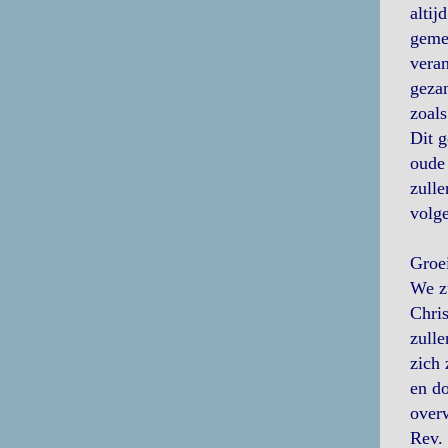
altij
gemee
veran
gezan
zoals
Dit g
oude 
zulle
volge
Groei
We zu
Chris
zulle
zich 
en do
overw
Rev.