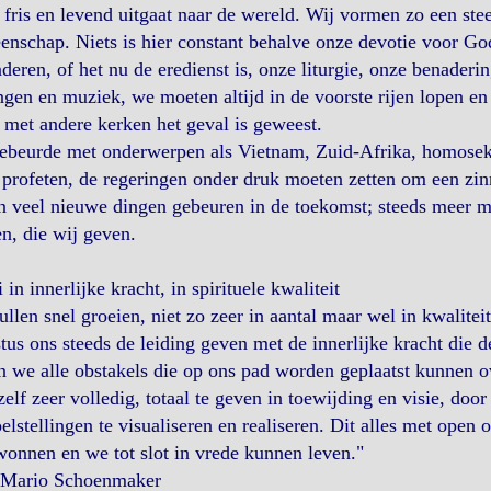
d fris en levend uitgaat naar de wereld. Wij vormen zo een st
nschap. Niets is hier constant behalve onze devotie voor Go
deren, of het nu de eredienst is, onze liturgie, onze benader
gen en muziek, we moeten altijd in de voorste rijen lopen en
 met andere kerken het geval is geweest.
ebeurde met onderwerpen als Vietnam, Zuid-Afrika, homoseksu
profeten, de regeringen onder druk moeten zetten om een zin
n veel nieuwe dingen gebeuren in de toekomst; steeds meer m
n, die wij geven.
 in innerlijke kracht, in spirituele kwaliteit
llen snel groeien, niet zo zeer in aantal maar wel in kwaliteit
tus ons steeds de leiding geven met de innerlijke kracht die 
n we alle obstakels die op ons pad worden geplaatst kunnen 
zelf zeer volledig, totaal te geven in toewijding en visie, door
elstellingen te visualiseren en realiseren. Dit alles met open 
onnen en we tot slot in vrede kunnen leven."
 Mario Schoenmaker