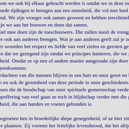
m we ook bij elkaar gebracht werden is omdat we in deze inc
ede tijdingen te brengen aan een mensheid, die vol met leed zit
d. We zijn vroeger ook samen geweest en hebben terechtstel
ijn we aan het bouwen en doen dat samen.
iet mee doen zijn de toeschouwers. Die zullen nooit de vreug
e ook aan anderen brengen. Wat je aan anderen geeft zul je z
r woorden het respect en liefde van veel zielen en geesten g
n dat we gezegend zijn omdat we principes hanteren, die we 
eid. Omdat ze op een of andere manier aangeraakt zijn door on
ijeenkomsten.
dachten van die mensen blijven in ons hart en onze geest e
 en ook de grootsheid van deze periode in onze geschiedenis
nen die de boodschap van onze spirituele gemeenschap verde
poffering van veel gaan ze toch in blijdschap verder met die
eid, die aan handen en voeten gebonden is.
egroeten hen in broederlijke diepe genegenheid, of ze hier 
e plaatsen. Zij vormen het feitelijke levensbrood, dat het al