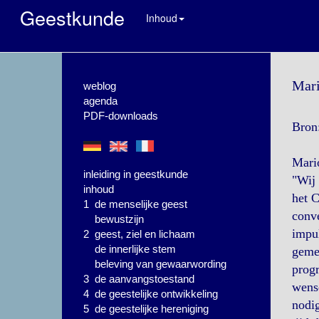
Geestkunde
Inhoud
Mari
weblog
agenda
PDF-downloads
Bron
Mari
inleiding in geestkunde
"Wij 
inhoud
het C
1 de menselijke geest
conve
bewustzijn
impul
2 geest, ziel en lichaam
de innerlijke stem
gemee
beleving van gewaarwording
prog
3 de aanvangstoestand
wens
4 de geestelijke ontwikkeling
nodig
5 de geestelijke hereniging