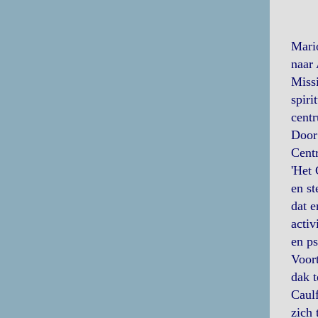
Mario
naar 
Missi
spiri
centr
Door 
Centr
'Het 
en st
dat e
activ
en ps
Voort
dak t
Caulﬁ
zich 