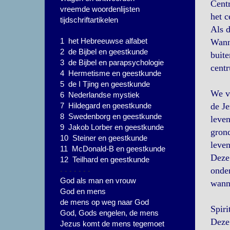
Centr
vreemde woordenlijsten
het c
tijdschriftartikelen
Als d
1 het Hebreeuwse alfabet
Wanne
2 de Bijbel en geestkunde
buite
3 de Bijbel en parapsychologie
centr
4 Hermetisme en geestkunde
5 de I Tjing en geestkunde
We v
6 Nederlandse mystiek
7 Hildegard en geestkunde
de Je
8 Swedenborg en geestkunde
leven
9 Jakob Lorber en geestkunde
grond
10 Steiner en geestkunde
leve
11 McDonald-B en geestkunde
Deze 
12 Teilhard en geestkunde
- - - - - - -
onder
God als man en vrouw
wanne
God en mens
de mens op weg naar God
Spiri
God, Gods engelen, de mens
Deze 
Jezus komt de mens tegemoet