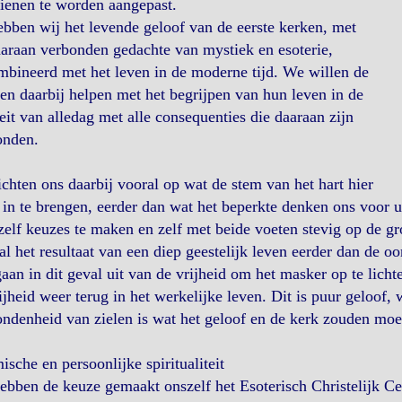
dienen te worden aangepast.
bben wij het levende geloof van de eerste kerken, met
araan verbonden gedachte van mystiek en esoterie,
bineerd met het leven in de moderne tijd. We willen de
n daarbij helpen met het begrijpen van hun leven in de
teit van alledag met alle consequenties die daaraan zijn
onden.
chten ons daarbij vooral op wat de stem van het hart hier
 in te brengen, eerder dan wat het beperkte denken ons voor 
zelf keuzes te maken en zelf met beide voeten stevig op de g
l het resultaat van een diep geestelijk leven eerder dan de oo
aan in dit geval uit van de vrijheid om het masker op te lich
ijheid weer terug in het werkelijke leven. Dit is puur geloof,
ndenheid van zielen is wat het geloof en de kerk zouden moe
sche en persoonlijke spiritualiteit
bben de keuze gemaakt onszelf het Esoterisch Christelijk Ce