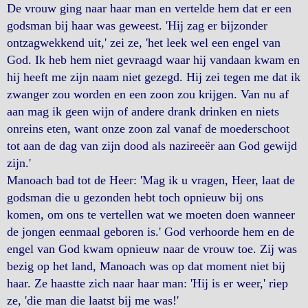
De vrouw ging naar haar man en vertelde hem dat er een
godsman bij haar was geweest. 'Hij zag er bijzonder
ontzagwekkend uit,' zei ze, 'het leek wel een engel van
God. Ik heb hem niet gevraagd waar hij vandaan kwam en
hij heeft me zijn naam niet gezegd. Hij zei tegen me dat ik
zwanger zou worden en een zoon zou krijgen. Van nu af
aan mag ik geen wijn of andere drank drinken en niets
onreins eten, want onze zoon zal vanaf de moederschoot
tot aan de dag van zijn dood als nazireeër aan God gewijd
zijn.'
Manoach bad tot de Heer: 'Mag ik u vragen, Heer, laat de
godsman die u gezonden hebt toch opnieuw bij ons
komen, om ons te vertellen wat we moeten doen wanneer
de jongen eenmaal geboren is.' God verhoorde hem en de
engel van God kwam opnieuw naar de vrouw toe. Zij was
bezig op het land, Manoach was op dat moment niet bij
haar. Ze haastte zich naar haar man: 'Hij is er weer,' riep
ze, 'die man die laatst bij me was!'