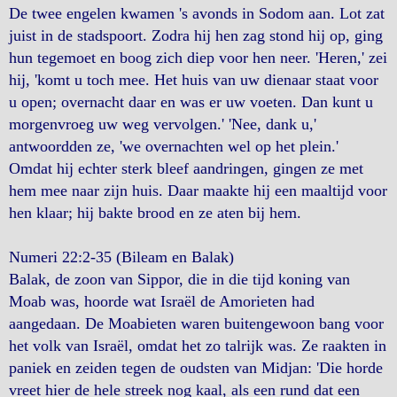
De twee engelen kwamen 's avonds in Sodom aan. Lot zat
juist in de stadspoort. Zodra hij hen zag stond hij op, ging
hun tegemoet en boog zich diep voor hen neer. 'Heren,' zei
hij, 'komt u toch mee. Het huis van uw dienaar staat voor
u open; overnacht daar en was er uw voeten. Dan kunt u
morgenvroeg uw weg vervolgen.' 'Nee, dank u,'
antwoordden ze, 'we overnachten wel op het plein.'
Omdat hij echter sterk bleef aandringen, gingen ze met
hem mee naar zijn huis. Daar maakte hij een maaltijd voor
hen klaar; hij bakte brood en ze aten bij hem.
Numeri 22:2-35 (Bileam en Balak)
Balak, de zoon van Sippor, die in die tijd koning van
Moab was, hoorde wat Israël de Amorieten had
aangedaan. De Moabieten waren buitengewoon bang voor
het volk van Israël, omdat het zo talrijk was. Ze raakten in
paniek en zeiden tegen de oudsten van Midjan: 'Die horde
vreet hier de hele streek nog kaal, als een rund dat een