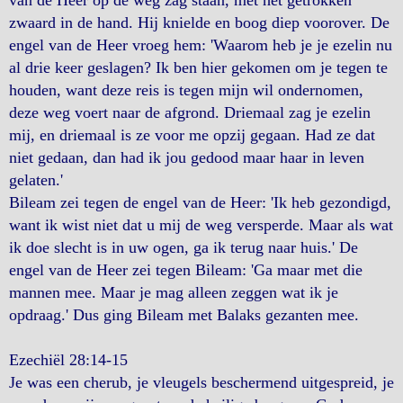
van de Heer op de weg zag staan, met het getrokken
zwaard in de hand. Hij knielde en boog diep voorover. De
engel van de Heer vroeg hem: 'Waarom heb je je ezelin nu
al drie keer geslagen? Ik ben hier gekomen om je tegen te
houden, want deze reis is tegen mijn wil ondernomen,
deze weg voert naar de afgrond. Driemaal zag je ezelin
mij, en driemaal is ze voor me opzij gegaan. Had ze dat
niet gedaan, dan had ik jou gedood maar haar in leven
gelaten.'
Bileam zei tegen de engel van de Heer: 'Ik heb gezondigd,
want ik wist niet dat u mij de weg versperde. Maar als wat
ik doe slecht is in uw ogen, ga ik terug naar huis.' De
engel van de Heer zei tegen Bileam: 'Ga maar met die
mannen mee. Maar je mag alleen zeggen wat ik je
opdraag.' Dus ging Bileam met Balaks gezanten mee.
Ezechiël 28:14-15
Je was een cherub, je vleugels beschermend uitgespreid, je