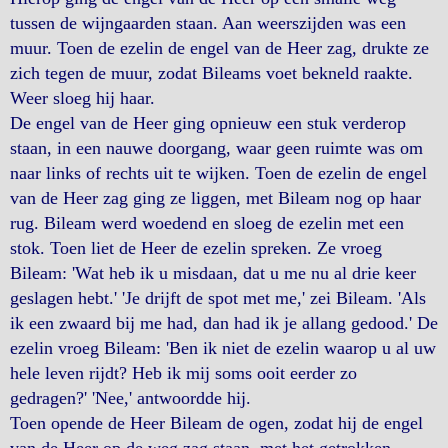
tussen de wijngaarden staan. Aan weerszijden was een
muur. Toen de ezelin de engel van de Heer zag, drukte ze
zich tegen de muur, zodat Bileams voet bekneld raakte.
Weer sloeg hij haar.
De engel van de Heer ging opnieuw een stuk verderop
staan, in een nauwe doorgang, waar geen ruimte was om
naar links of rechts uit te wijken. Toen de ezelin de engel
van de Heer zag ging ze liggen, met Bileam nog op haar
rug. Bileam werd woedend en sloeg de ezelin met een
stok. Toen liet de Heer de ezelin spreken. Ze vroeg
Bileam: 'Wat heb ik u misdaan, dat u me nu al drie keer
geslagen hebt.' 'Je drijft de spot met me,' zei Bileam. 'Als
ik een zwaard bij me had, dan had ik je allang gedood.' De
ezelin vroeg Bileam: 'Ben ik niet de ezelin waarop u al uw
hele leven rijdt? Heb ik mij soms ooit eerder zo
gedragen?' 'Nee,' antwoordde hij.
Toen opende de Heer Bileam de ogen, zodat hij de engel