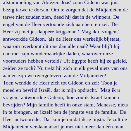
afstammeling van Abiëzer. Joas' zoon Gideon was juist
bezig tarwe te dorsen. Om te zorgen dat de Midjanieten de
tarwe niet zouden zien, deed hij dat in de wijnpers. De
engel van de Heer vertoonde zich aan hem en zei: 'De
Heer zij met je, dappere krijgsman.' 'Mag ik u vragen,'
antwoordde Gideon, 'als de Heer ons werkelijk bijstaat,
waarom overkomt dit ons dan allemaal? Waar blijft hij
dan met zijn wonderbaarlijke daden, waarover onze
voorouders hebben verteld? Uit Egypte heeft hij ze geleid,
zeiden ze toch? Nu trekt hij zich in elk geval niets van ons
aan en zijn we overgeleverd aan de Midjanieten!'
Toen wendde de Heer zich tot Gideon en zei: 'Toon je
moed en bevrijd Israël, dat is mijn opdracht.' 'Mag ik u
vragen,' antwoordde Gideon, 'hoe zou ik Israël kunnen
bevrijden? Mijn familie heeft in onze stam, Manasse, niets
in te brengen, en ikzelf ben de jongste van de familie.' De
Heer antwoordde: 'Dat kun je omdat ik je bijsta. Je zult de
Midjanieten verslaan alsof je met niet meer dan één man