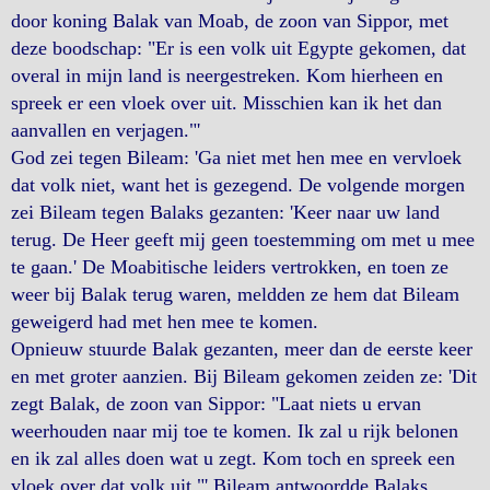
door koning Balak van Moab, de zoon van Sippor, met
deze boodschap: "Er is een volk uit Egypte gekomen, dat
overal in mijn land is neergestreken. Kom hierheen en
spreek er een vloek over uit. Misschien kan ik het dan
aanvallen en verjagen."'
God zei tegen Bileam: 'Ga niet met hen mee en vervloek
dat volk niet, want het is gezegend. De volgende morgen
zei Bileam tegen Balaks gezanten: 'Keer naar uw land
terug. De Heer geeft mij geen toestemming om met u mee
te gaan.' De Moabitische leiders vertrokken, en toen ze
weer bij Balak terug waren, meldden ze hem dat Bileam
geweigerd had met hen mee te komen.
Opnieuw stuurde Balak gezanten, meer dan de eerste keer
en met groter aanzien. Bij Bileam gekomen zeiden ze: 'Dit
zegt Balak, de zoon van Sippor: "Laat niets u ervan
weerhouden naar mij toe te komen. Ik zal u rijk belonen
en ik zal alles doen wat u zegt. Kom toch en spreek een
vloek over dat volk uit."' Bileam antwoordde Balaks