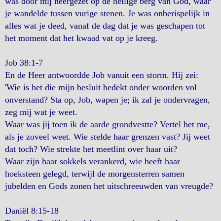
was door mij neergezet op de heilige berg van God, waar
je wandelde tussen vurige stenen. Je was onberispelijk in
alles wat je deed, vanaf de dag dat je was geschapen tot
het moment dat het kwaad vat op je kreeg.
Job 38:1-7
En de Heer antwoordde Job vanuit een storm. Hij zei:
'Wie is het die mijn besluit bedekt onder woorden vol
onverstand? Sta op, Job, wapen je; ik zal je ondervragen,
zeg mij wat je weet.
Waar was jij toen ik de aarde grondvestte? Vertel het me,
als je zoveel weet. Wie stelde haar grenzen vast? Jij weet
dat toch? Wie strekte het meetlint over haar uit?
Waar zijn haar sokkels verankerd, wie heeft haar
hoeksteen gelegd, terwijl de morgensterren samen
jubelden en Gods zonen het uitschreeuwden van vreugde?
Daniël 8:15-18