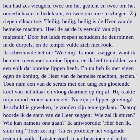
hen had zes vleugels, twee om het gezicht en twee om het
onderlichaam te bedekken, en twee om mee te vliegen. Zij
riepen elkaar toe: 'Heilig, heilig, heilig is de Heer van de
hemelse machten. Heel de aarde is vervuld van zijn
majesteit.' Door het luide roepen schudden de deurpinnen
in de dorpels, en de tempel vulde zich met rook.
Ik schreeuwde het uit: 'Wee mij! Ik moet zwijgen, want ik
ben een mens met onreine lippen, en ik leef te midden van
een volk dat onreine lippen heeft. En nu heb ik met eigen
ogen de koning, de Heer van de hemelse machten, gezien.'
Toen nam een van de serafs met een tang een gloeiende
kool van het altaar en vloog daarmee op mij af. Hij raakte
mijn mond ermee aan en zei: 'Nu zijn je lippen gereinigd.
Je schuld is geweken, je zonden zijn tenietgedaan.' Daarop
hoorde ik de stem van de Heer zeggen: 'Wie zal ik sturen?
Wie kan namens ons gaan?' Ik antwoordde: 'Hier ben ik,
stuur mij.' Toen zei hij: 'Ga en profeteer het volgende
tegen dit volk: "Luister goed, maar begrijpen zul je het