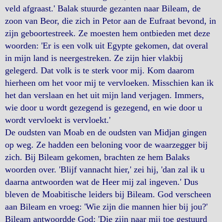
veld afgraast.' Balak stuurde gezanten naar Bileam, de
zoon van Beor, die zich in Petor aan de Eufraat bevond, in
zijn geboortestreek. Ze moesten hem ontbieden met deze
woorden: 'Er is een volk uit Egypte gekomen, dat overal
in mijn land is neergestreken. Ze zijn hier vlakbij
gelegerd. Dat volk is te sterk voor mij. Kom daarom
hierheen om het voor mij te vervloeken. Misschien kan ik
het dan verslaan en het uit mijn land verjagen. Immers,
wie door u wordt gezegend is gezegend, en wie door u
wordt vervloekt is vervloekt.'
De oudsten van Moab en de oudsten van Midjan gingen
op weg. Ze hadden een beloning voor de waarzegger bij
zich. Bij Bileam gekomen, brachten ze hem Balaks
woorden over. 'Blijf vannacht hier,' zei hij, 'dan zal ik u
daarna antwoorden wat de Heer mij zal ingeven.' Dus
bleven de Moabitische leiders bij Bileam. God verscheen
aan Bileam en vroeg: 'Wie zijn die mannen hier bij jou?'
Bileam antwoordde God: 'Die zijn naar mij toe gestuurd