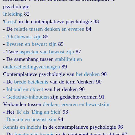
psychologie
Inleiding
82
'
Geest
' in de contemplatieve psychologie 83
- De
relatie tussen denken en ervaren
84
-
(On)bewust zijn
85
-
Ervaren en bewust zijn
85
- Twee
aspecten van bewust zijn
87
- De samenhang tussen
stabiliteit en
onderscheidingsvermogen
89
Contemplatieve psychologie van
het denken
90
- De
brede betekenis
van de term 'denken' 90
-
Inhoud en object
van het denken 90
-
Gedachte-inhouden
zijn gedachte-vormen 91
Verbanden tussen
denken, ervaren en bewustzijn
- Het
'ik' als 'Ding an Sich'
93
-
Denken en bewust zijn
94
Kennis en inzicht
in de contemplatieve psychologie 96
- De
functie van kennis
in de contemplatieve tradities 97