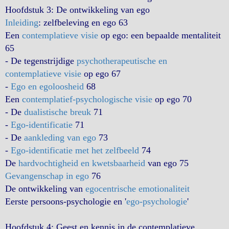
Hoofdstuk 3: De ontwikkeling van ego
Inleiding
: zelfbeleving en ego 63
Een
contemplatieve visie
op ego: een bepaalde mentaliteit
65
- De tegenstrijdige
psychotherapeutische en
contemplatieve visie
op ego 67
-
Ego en egoloosheid
68
Een
contemplatief-psychologische visie
op ego 70
- De
dualistische breuk
71
-
Ego-identificatie
71
- De
aankleding van ego
73
-
Ego-identificatie met het zelfbeeld
74
De
hardvochtigheid en kwetsbaarheid
van ego 75
Gevangenschap in ego
76
De ontwikkeling van
egocentrische emotionaliteit
Eerste persoons-psychologie en '
ego-psychologie
'
Hoofdstuk 4: Geest en kennis in de contemplatieve