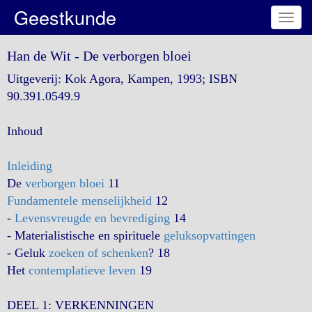
Geestkunde
Toggl
navig
Han de Wit - De verborgen bloei
Uitgeverij: Kok Agora, Kampen, 1993; ISBN
90.391.0549.9
Inhoud
Inleiding
De
verborgen bloei
11
Fundamentele menselijkheid
12
-
Levensvreugde en bevrediging
14
- Materialistische en spirituele
geluksopvattingen
- Geluk
zoeken of schenken
? 18
Het
contemplatieve leven
19
DEEL 1: VERKENNINGEN