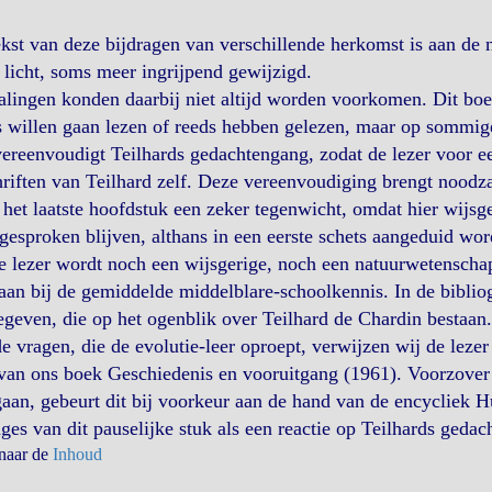
kst van deze bijdragen van verschillende herkomst is aan de 
licht, soms meer ingrijpend gewijzigd.
lingen konden daarbij niet altijd worden voorkomen. Dit boekj
 willen gaan lezen of reeds hebben gelezen, maar op sommig
ereenvoudigt Teilhards gedachtengang, zodat de lezer voor ee
riften van Teilhard zelf. Deze vereenvoudiging brengt noodz
 het laatste hoofdstuk een zeker tegenwicht, omdat hier wijsge
gesproken blijven, althans in een eerste schets aangeduid wor
e lezer wordt noch een wijsgerige, noch een natuurwetenscha
 aan bij de gemiddelde middelblare-schoolkennis. In de bibliog
geven, die op het ogenblik over Teilhard de Chardin bestaan.
e vragen, die de evolutie-leer oproept, verwijzen wij de leze
van ons boek Geschiedenis en vooruitgang (1961). Voorzover
aan, gebeurt dit bij voorkeur aan de hand van de encycliek
ges van dit pauselijke stuk als een reactie op Teilhards gedac
 naar de
Inhoud