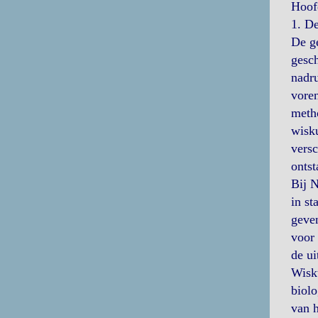
Hoofd
1. D
De ge
gesch
nadr
vore
metho
wisk
versc
ontst
Bij N
in st
geven
voor
de ui
Wisku
biolo
van h