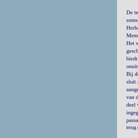
De te
soms 
Herha
Mens
Het v
gesch
biedt
onuit
Bij d
sluit
aange
van d
deel 
ingeg
passa
terug