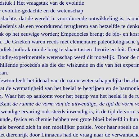
stuk I Het vraagstuk van de evolutie
e
evolutie-gedachte en de wetenschap
dachte, dat de wereld in voortdurende ontwikkeling is, is ou
iedenis als een voortdurend terugkeren van hetzelfde te denke
uk op het eeuwige worden; Empedocles brengt de bio- en kos
n. De Grieken waren reeds met elementaire paleontologische 
diek ontbrak om de brug te slaan tussen theorie en feit. Eer
undig-experimentele wetenschap werd dit mogelijk. Door de 
hillende procédé's als die der wiskunde en die van het expe
aan.
ewton leeft het ideaal van de natuurwetenschappelijke beschri
aat de wetmatigheid van het heelal te begrijpen en de harmonie
. Waar het op aankomt voor het begrip van het heelal is de ru
 Kant
de ruimte de vorm van de uitwendige, de tijd de vorm v
twendige ervaring ook steeds inwendig is, is de tijd de vorm v
nde, fysica en chemie hebben een grote bloei beleefd in hun
gie bevond zich in een moeilijker positie. Voor haar speelt de t
et dierenrijk door Linnaeus had de vraag naar de verwantscha