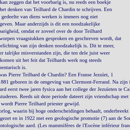
an zeggen dat het voorbarig is, nu reeds een boekje
het denken van Teilhard de Chardin te schrijven. Een
 gedeelte van diens werken is immers nog niet
geven. Maar anderzijds is dit een noodzakelijke
arigheid, omdat er zoveel over de door Teilhard
worpen vraagstukken gesproken en geschreven wordt, dat
elichting van zijn denken noodzakelijk is. Dit te meer,
er talrijke misverstanden zijn, die ten dele juist weer
komen uit het feit dat Teilhards werk nog steeds
entarisch is.
as Pierre Teilhard de Chardin? Een Franse Jezuïet, 1
881 geboren in de omgeving van Clermont-Ferrand. Na zijn fil
ard eerst twee jaren fysica aan het college der Jezuïeten te C
studeren. Reeds uit deze periode dateert zijn vriendschap met
wordt Pierre Teilhard priester gewijd.
rlog, waarin bij hoge onderscheidingen behaalt, onderbreekt 
tgezet en in 1922 met een geologische promotie (7) aan de 
ntologische aard. (Les mammifères de l'Eocène inférieur franç