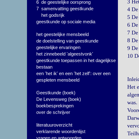
3 He
6 de geestelijke oorsprong
7 samenvatting geestkunde
4 D
het godsrijk
5 D
geestkunde op sociale media
6 D
7 D
het geestelijke mensbeeld
8 D
de doelstelling van geestkunde
geestelijke ervaringen
9 D
het zinnebeeld 'algeestvonk'
10 
geestkunde toepassen in het dagelijkse
bestaan
een 'het ik' en een 'het zelf': over een
Inlei
gespleten mensbeeld
Het e
Geestkunde (boek)
algem
De Levensweg (boek)
was.
boekbesprekingen
Voore
over de schrijver
Darwi
literatuuroverzicht
vervo
verklarende woordenlijst
Teil
vragen en antwoorden