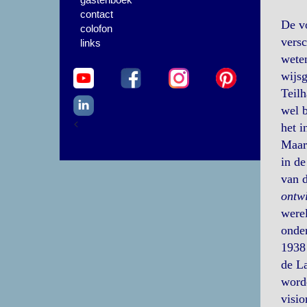
contact
De vo
colofon
versc
links
weten
wijsg
Teilh
wel b
<
het 
Maar 
in de
van d
ontwi
werel
onder
1938 
de La
word
visio