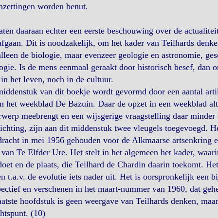
nzettingen worden benut.
aten daaraan echter een eerste beschouwing over de actualitei
fgaan. Dit is noodzakelijk, om het kader van Teilhards denke
alleen de biologie, maar evenzeer geologie en astronomie, ges
ogie. Is de mens eenmaal geraakt door historisch besef, dan o
in het leven, noch in de cultuur.
iddenstuk van dit boekje wordt gevormd door een aantal arti
in het weekblad De Bazuin. Daar de opzet in een weekblad alt
werp meebrengt en een wijsgerige vraagstelling daar minder
ichting, zijn aan dit middenstuk twee vleugels toegevoegd. He
dracht in mei 1956 gehouden voor de Alkmaarse artsenkring 
van Te Elfder Ure. Het stelt in het algemeen het kader, waari
oet en de plaats, die Teilhard de Chardin daarin toekomt. Het
n t.a.v. de evolutie iets nader uit. Het is oorspronkelijk een b
ectief en verschenen in het maart-nummer van 1960, dat gehee
aatste hoofdstuk is geen weergave van Teilhards denken, maar
htspunt. (10)