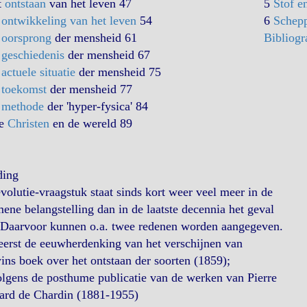
t
ontstaan
van het leven 47
5
Stof e
e
ontwikkeling van het leven
54
6
Schepp
e
oorsprong
der mensheid 61
Bibliogr
e
geschiedenis
der mensheid 67
e
actuele situatie
der mensheid 75
e
toekomst
der mensheid 77
e
methode
der 'hyper-fysica' 84
De
Christen
en de wereld 89
ding
volutie-vraagstuk staat sinds kort weer veel meer in de
ene belangstelling dan in de laatste decennia het geval
 Daarvoor kunnen o.a. twee redenen worden aangegeven.
erst de eeuwherdenking van het verschijnen van
ns boek over het ontstaan der soorten (1859);
lgens de posthume publicatie van de werken van Pierre
hard de Chardin (1881-1955)