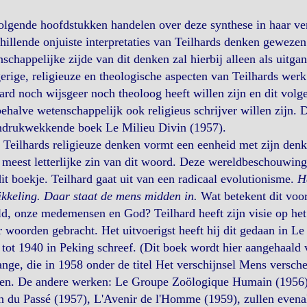
lgende hoofdstukken handelen over deze synthese in haar vers
hillende onjuiste interpretaties van Teilhards denken gewez
schappelijke zijde van dit denken zal hierbij alleen als uitg
erige, religieuze en theologische aspecten van Teilhards wer
ard noch wijsgeer noch theoloog heeft willen zijn en dit volge
ehalve wetenschappelijk ook religieus schrijver willen zijn. Di
indrukwekkende boek Le Milieu Divin (1957).
Teilhards religieuze denken vormt een eenheid met zijn den
 meest letterlijke zin van dit woord. Deze wereldbeschouwin
it boekje. Teilhard gaat uit van een radicaal evolutionisme.
H
kkeling. Daar staat de mens midden in.
Wat betekent dit voor
d, onze medemensen en God? Teilhard heeft zijn visie op het
 woorden gebracht. Het uitvoerigst heeft hij dit gedaan in L
tot 1940 in Peking schreef. (Dit boek wordt hier aangehaald 
nge, die in 1958 onder de titel Het verschijnsel Mens versch
en. De andere werken: Le Groupe Zoölogique Humain (1956),
n du Passé (1957), L'Avenir de l'Homme (1959), zullen evena