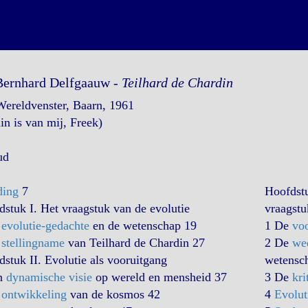
Bernhard Delfgaauw -
Teilhard de Chardin
Wereldvenster, Baarn, 1961
in is van mij, Freek)
ud
ding
7
Hoofdstu
stuk I. Het vraagstuk van de evolutie
vraagstu
e
evolutie-gedachte
en de wetenschap 19
1 De
voo
e
stellingname
van Teilhard de Chardin 27
2 De
wed
stuk II. Evolutie als vooruitgang
wetensc
n
dynamische visie
op wereld en mensheid 37
3 De
kr
e
ontwikkeling
van de kosmos 42
4
Evolut