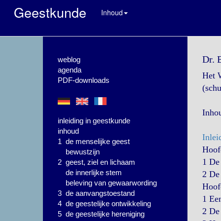
Geestkunde
Inhoud
Dr. 
weblog
agenda
Het 
PDF-downloads
(schu
Inho
inleiding in geestkunde
inhoud
Inlei
1 de menselijke geest
Hoofd
bewustzijn
1 D
2 geest, ziel en lichaam
de innerlijke stem
2 D
beleving van gewaarwording
Hoofd
3 de aanvangstoestand
1 Ee
4 de geestelijke ontwikkeling
2 D
5 de geestelijke hereniging