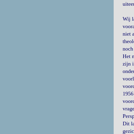
uitee
Wij l
voora
niet 
theol
noch 
Het m
zijn 
onder
voorl
voor
1956 
voord
vrage
Persp
Dit l
gezic