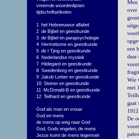
Men k
vreemde woordenlijsten
over 
tijdschriftartikelen
groot
1 het Hebreeuwse alfabet
uitge
2 de Bijbel en geestkunde
voorb
3 de Bijbel en parapsychologie
opge
4 Hermetisme en geestkunde
een b
5 de I Tjing en geestkunde
daar 
6 Nederlandse mystiek
7 Hildegard en geestkunde
voort
8 Swedenborg en geestkunde
fragm
9 Jakob Lorber en geestkunde
Wie w
10 Steiner en geestkunde
mei 1
11 McDonald-B en geestkunde
Teilh
12 Teilhard en geestkunde
- - - - - - -
gaat 
God als man en vrouw
1912 
God en mens
De oo
de mens op weg naar God
voor
God, Gods engelen, de mens
paleo
Jezus komt de mens tegemoet