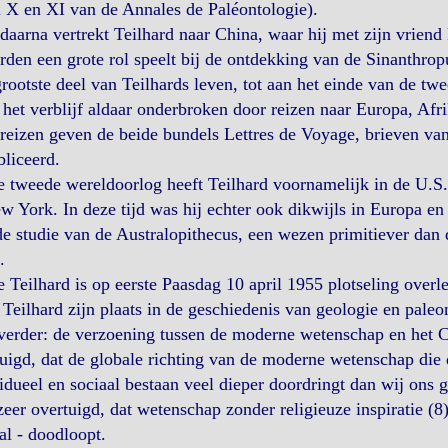
 X en XI van de Annales de Paléontologie).
daarna vertrekt Teilhard naar China, waar hij met zijn vriend
rden een grote rol speelt bij de ontdekking van de Sinanthro
rootste deel van Teilhards leven, tot aan het einde van de twe
het verblijf aldaar onderbroken door reizen naar Europa, Afri
reizen geven de beide bundels Lettres de Voyage, brieven va
liceerd.
e tweede wereldoorlog heeft Teilhard voornamelijk in de U.
w York. In deze tijd was hij echter ook dikwijls in Europa e
e studie van de Australopithecus, een wezen primitiever dan
.
e Teilhard is op eerste Paasdag 10 april 1955 plotseling ove
 Teilhard zijn plaats in de geschiedenis van geologie en paleon
verder: de verzoening tussen de moderne wetenschap en het C
uigd, dat de globale richting van de moderne wetenschap die 
idueel en sociaal bestaan veel dieper doordringt dan wij ons g
eer overtuigd, dat wetenschap zonder religieuze inspiratie (8)
al - doodloopt.