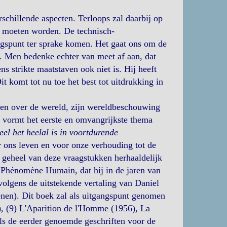
chillende aspecten. Terloops zal daarbij op
en moeten worden. De technisch-
angspunt ter sprake komen. Het gaat ons om de
k. Men bedenke echter van meet af aan, dat
ns strikte maatstaven ook niet is. Hij heeft
t komt tot nu toe het best tot uitdrukking in
ken over de wereld, zijn wereldbeschouwing
g vormt het eerste en omvangrijkste thema
eel het heelal is in voortdurende
 ons leven en voor onze verhouding tot de
 geheel van deze vraagstukken herhaaldelijk
e Phénomène Humain, dat hij in de jaren van
volgens de uitstekende vertaling van Daniel
enen). Dit boek zal als uitgangspunt genomen
 (9) L'Aparition de l'Homme (1956), La
ls de eerder genoemde geschriften voor de