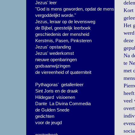
delen
Jezus' leer
"God is mens geworden, opdat de mens
Kort 
vergoddelijkt worde."
gelee
Jezus, leraar op de levensweg
Het g
de Bijbel, geestelijk leerboek
werd 
geschiedenis der mensheid
deze 
Kerstmis, Pasen, Pinksteren
Jezus' opstanding
gepub
Jezus' wederkomst
Na d
nieuwe openbaringen
te Ne
godsaanwijzingen
met d
de viereenheid of quaterniteit
mens
Pythagoras' getallenleer
Pierr
Sint Joris en de draak
heeft
Hildegard visioenen
veel 
Dante La Divina Commedia
overt
de Gulden Snede
indiv
gedichten
voor de jeugd
evenz
socia
gastenboek