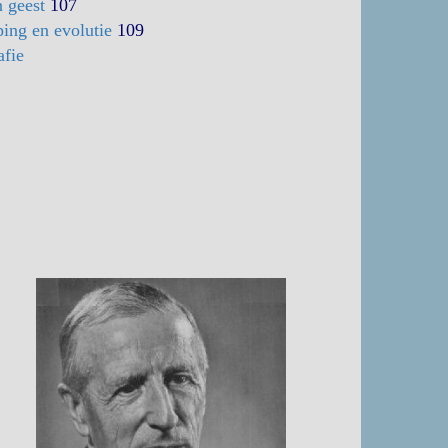
n geest
107
ing en evolutie
109
afie