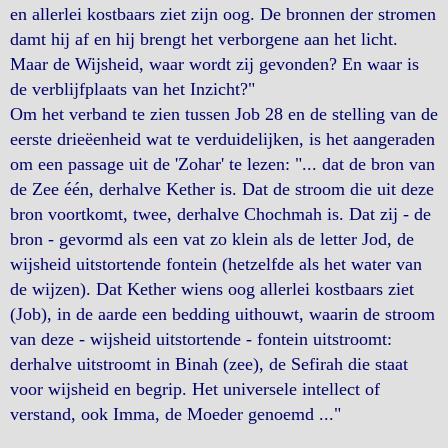
en allerlei kostbaars ziet zijn oog. De bronnen der stromen
damt hij af en hij brengt het verborgene aan het licht.
Maar de Wijsheid, waar wordt zij gevonden? En waar is
de verblijfplaats van het Inzicht?"
Om het verband te zien tussen Job 28 en de stelling van de
eerste drieëenheid wat te verduidelijken, is het aangeraden
om een passage uit de 'Zohar' te lezen: "... dat de bron van
de Zee één, derhalve Kether is. Dat de stroom die uit deze
bron voortkomt, twee, derhalve Chochmah is. Dat zij - de
bron - gevormd als een vat zo klein als de letter Jod, de
wijsheid uitstortende fontein (hetzelfde als het water van
de wijzen). Dat Kether wiens oog allerlei kostbaars ziet
(Job), in de aarde een bedding uithouwt, waarin de stroom
van deze - wijsheid uitstortende - fontein uitstroomt:
derhalve uitstroomt in Binah (zee), de Sefirah die staat
voor wijsheid en begrip. Het universele intellect of
verstand, ook Imma, de Moeder genoemd ..."