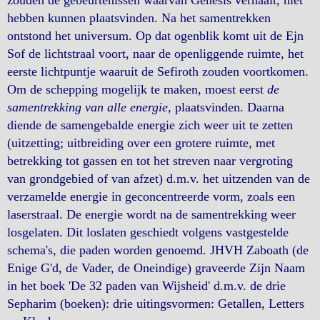
zouden de gebeurtenissen waarvan Genesis verhaalt, niet
hebben kunnen plaatsvinden. Na het samentrekken
ontstond het universum. Op dat ogenblik komt uit de Ejn
Sof de lichtstraal voort, naar de openliggende ruimte, het
eerste lichtpuntje waaruit de Sefiroth zouden voortkomen.
Om de schepping mogelijk te maken, moest eerst
de
samentrekking van alle energie
, plaatsvinden. Daarna
diende de samengebalde energie zich weer uit te zetten
(uitzetting; uitbreiding over een grotere ruimte, met
betrekking tot gassen en tot het streven naar vergroting
van grondgebied of van afzet) d.m.v. het uitzenden van de
verzamelde energie in geconcentreerde vorm, zoals een
laserstraal. De energie wordt na de samentrekking weer
losgelaten. Dit loslaten geschiedt volgens vastgestelde
schema's, die paden worden genoemd. JHVH Zaboath (de
Enige G'd, de Vader, de Oneindige) graveerde Zijn Naam
in het boek 'De 32 paden van Wijsheid' d.m.v. de drie
Sepharim (boeken): drie uitingsvormen: Getallen, Letters