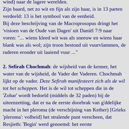
wind) naar de lagere werelden.
Zijn baard, net zo wit en fijn als zijn haar, is in 13 parten
verdeeld: 13 is het symbool van de eenheid.
Bij deze beschrijving van de Macroprosopus dringt het
'visioen van de Oude van Dagen' uit Daniël 7:9 naar
voren: "... wiens kleed wit was als sneeuw en wiens haar
blank was als wol; zijn troon bestond uit vuurvlammen, de
raderen eronder uit laaiend vuur ..."
2. Sefirah Chochmah
: de wijsheid van de kenner, het
water van de wijsheid, de Vader der Vaderen. Chochmah
lijkt op de vader.
Deze Sefirah manifesteert zich als de wil
tot het scheppen
. Het is de wil tot scheppen die in de
'Zohar' wordt bedoeld (middels de 32 paden) bij de
uiteenzetting, dat er na de eerste doorbrak van g'ddelijke
macht in het pleroma (de verschijning van Kether) [Grieks
'pleroma': volheid] het stralende punt verscheen, dat
Resjieth: 'Begin' werd genoemd: het eerste