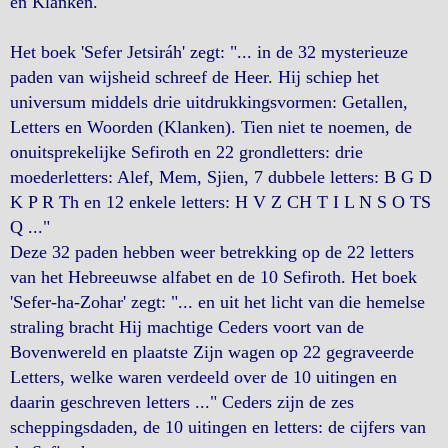
en Klanken.
Het boek 'Sefer Jetsiráh' zegt: "... in de 32 mysterieuze
paden van wijsheid schreef de Heer. Hij schiep het
universum middels drie uitdrukkingsvormen: Getallen,
Letters en Woorden (Klanken). Tien niet te noemen, de
onuitsprekelijke Sefiroth en 22 grondletters: drie
moederletters: Alef, Mem, Sjien, 7 dubbele letters: B G D
K P R Th en 12 enkele letters: H V Z CH T I L N S O TS
Q ..."
Deze 32 paden hebben weer betrekking op de 22 letters
van het Hebreeuwse alfabet en de 10 Sefiroth. Het boek
'Sefer-ha-Zohar' zegt: "... en uit het licht van die hemelse
straling bracht Hij machtige Ceders voort van de
Bovenwereld en plaatste Zijn wagen op 22 gegraveerde
Letters, welke waren verdeeld over de 10 uitingen en
daarin geschreven letters ..." Ceders zijn de zes
scheppingsdaden, de 10 uitingen en letters: de cijfers van