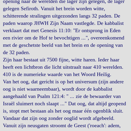
opening naar de werelden die lager zijn gelegen, de lager
gelegen Sefiroth. Vanuit het brein worden witte,
schitterende stralingen uitgezonden langs 32 paden. De
paden waarop JHWH Zijn Naam vastlegde. De kabbalist
verklaart dat met Genesis 11:10: "Er ontsprong in Eden
een rivier om de Hof te bevochtigen ...", overeenkomend
met de geschetste beeld van het brein en de opening van
de 32 paden.
Zijn haar bestaat uit 7500 fijne, witte haren. Ieder haar
heeft een lichtbron die licht uitstraalt naar 410 werelden.
410 is de numerieke waarde van het Woord Heilig.
Van het oog, dat gericht is op het universum (zijn andere
oog is niet waarneembaar), wordt door de kabbalist
aangehaald van Psalm 121:4: " ... zie de bewaarder van
Israël sluimert noch slaapt ..." Dat oog, dat altijd geopend
is, stopt met bestaan als het oog maar één ogenblik sluit.
Vandaar dat zijn oog zonder ooglid wordt afgebeeld.
Vanuit zijn neusgaten stroomt de Geest ('roeach': adem,