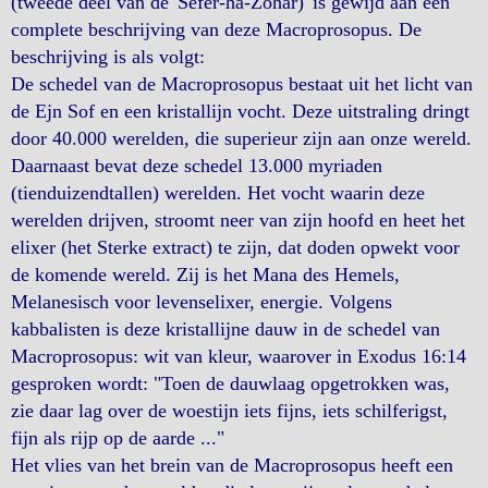
(tweede deel van de 'Sefer-ha-Zohar)' is gewijd aan een
complete beschrijving van deze Macroprosopus. De
beschrijving is als volgt:
De schedel van de Macroprosopus bestaat uit het licht van
de Ejn Sof en een kristallijn vocht. Deze uitstraling dringt
door 40.000 werelden, die superieur zijn aan onze wereld.
Daarnaast bevat deze schedel 13.000 myriaden
(tienduizendtallen) werelden. Het vocht waarin deze
werelden drijven, stroomt neer van zijn hoofd en heet het
elixer (het Sterke extract) te zijn, dat doden opwekt voor
de komende wereld. Zij is het Mana des Hemels,
Melanesisch voor levenselixer, energie. Volgens
kabbalisten is deze kristallijne dauw in de schedel van
Macroprosopus: wit van kleur, waarover in Exodus 16:14
gesproken wordt: "Toen de dauwlaag opgetrokken was,
zie daar lag over de woestijn iets fijns, iets schilferigst,
fijn als rijp op de aarde ..."
Het vlies van het brein van de Macroprosopus heeft een