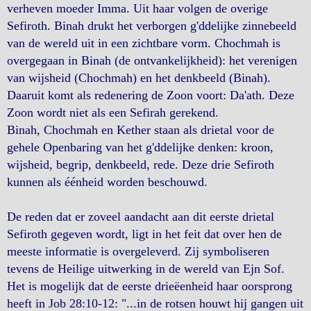
verheven moeder Imma. Uit haar volgen de overige
Sefiroth. Binah drukt het verborgen g'ddelijke zinnebeeld
van de wereld uit in een zichtbare vorm. Chochmah is
overgegaan in Binah (de ontvankelijkheid): het verenigen
van wijsheid (Chochmah) en het denkbeeld (Binah).
Daaruit komt als redenering de Zoon voort: Da'ath. Deze
Zoon wordt niet als een Sefirah gerekend.
Binah, Chochmah en Kether staan als drietal voor de
gehele Openbaring van het g'ddelijke denken: kroon,
wijsheid, begrip, denkbeeld, rede. Deze drie Sefiroth
kunnen als éénheid worden beschouwd.
De reden dat er zoveel aandacht aan dit eerste drietal
Sefiroth gegeven wordt, ligt in het feit dat over hen de
meeste informatie is overgeleverd. Zij symboliseren
tevens de Heilige uitwerking in de wereld van Ejn Sof.
Het is mogelijk dat de eerste drieëenheid haar oorsprong
heeft in Job 28:10-12: "...in de rotsen houwt hij gangen uit