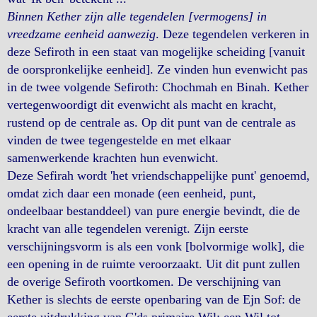
Binnen Kether zijn alle tegendelen [vermogens] in
vreedzame eenheid aanwezig
. Deze tegendelen verkeren in
deze Sefiroth in een staat van mogelijke scheiding [vanuit
de oorspronkelijke eenheid]. Ze vinden hun evenwicht pas
in de twee volgende Sefiroth: Chochmah en Binah. Kether
vertegenwoordigt dit evenwicht als macht en kracht,
rustend op de centrale as. Op dit punt van de centrale as
vinden de twee tegengestelde en met elkaar
samenwerkende krachten hun evenwicht.
Deze Sefirah wordt 'het vriendschappelijke punt' genoemd,
omdat zich daar een monade (een eenheid, punt,
ondeelbaar bestanddeel) van pure energie bevindt, die de
kracht van alle tegendelen verenigt. Zijn eerste
verschijningsvorm is als een vonk [bolvormige wolk], die
een opening in de ruimte veroorzaakt. Uit dit punt zullen
de overige Sefiroth voortkomen. De verschijning van
Kether is slechts de eerste openbaring van de Ejn Sof: de
eerste uitdrukking van G'ds primaire Wil: een Wil tot