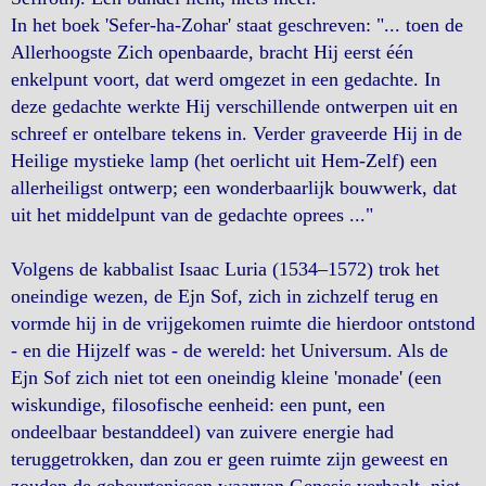
In het boek 'Sefer-ha-Zohar' staat geschreven: "... toen de
Allerhoogste Zich openbaarde, bracht Hij eerst één
enkelpunt voort, dat werd omgezet in een gedachte. In
deze gedachte werkte Hij verschillende ontwerpen uit en
schreef er ontelbare tekens in. Verder graveerde Hij in de
Heilige mystieke lamp (het oerlicht uit Hem-Zelf) een
allerheiligst ontwerp; een wonderbaarlijk bouwwerk, dat
uit het middelpunt van de gedachte oprees ..."
Volgens de kabbalist Isaac Luria (1534–1572) trok het
oneindige wezen, de Ejn Sof, zich in zichzelf terug en
vormde hij in de vrijgekomen ruimte die hierdoor ontstond
- en die Hijzelf was - de wereld: het Universum. Als de
Ejn Sof zich niet tot een oneindig kleine 'monade' (een
wiskundige, filosofische eenheid: een punt, een
ondeelbaar bestanddeel) van zuivere energie had
teruggetrokken, dan zou er geen ruimte zijn geweest en