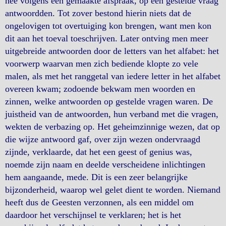
nee volgens een gemaakte afspraak, op een gestelde vraag
antwoordden. Tot zover bestond hierin niets dat de
ongelovigen tot overtuiging kon brengen, want men kon
dit aan het toeval toeschrijven. Later ontving men meer
uitgebreide antwoorden door de letters van het alfabet: het
voorwerp waarvan men zich bediende klopte zo vele
malen, als met het ranggetal van iedere letter in het alfabet
overeen kwam; zodoende bekwam men woorden en
zinnen, welke antwoorden op gestelde vragen waren. De
juistheid van de antwoorden, hun verband met die vragen,
wekten de verbazing op. Het geheimzinnige wezen, dat op
die wijze antwoord gaf, over zijn wezen ondervraagd
zijnde, verklaarde, dat het een geest of genius was,
noemde zijn naam en deelde verscheidene inlichtingen
hem aangaande, mede. Dit is een zeer belangrijke
bijzonderheid, waarop wel gelet dient te worden. Niemand
heeft dus de Geesten verzonnen, als een middel om
daardoor het verschijnsel te verklaren; het is het