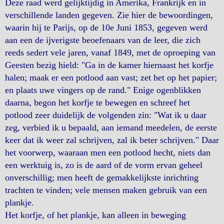
Deze raad werd gelijktijdig in Amerika, Frankrijk en in
verschillende landen gegeven. Zie hier de bewoordingen,
waarin hij te Parijs, op de 10e Juni 1853, gegeven werd
aan een de ijverigste beoefenaars van de leer, die zich
reeds sedert vele jaren, vanaf 1849, met de oproeping van
Geesten bezig hield: "Ga in de kamer hiernaast het korfje
halen; maak er een potlood aan vast; zet het op het papier;
en plaats uwe vingers op de rand." Enige ogenblikken
daarna, begon het korfje te bewegen en schreef het
potlood zeer duidelijk de volgenden zin: "Wat ik u daar
zeg, verbied ik u bepaald, aan iemand meedelen, de eerste
keer dat ik weer zal schrijven, zal ik beter schrijven." Daar
het voorwerp, waaraan men een potlood hecht, niets dan
een werktuig is, zo is de aard of de vorm ervan geheel
onverschillig; men heeft de gemakkelijkste inrichting
trachten te vinden; vele mensen maken gebruik van een
plankje.
Het korfje, of het plankje, kan alleen in beweging