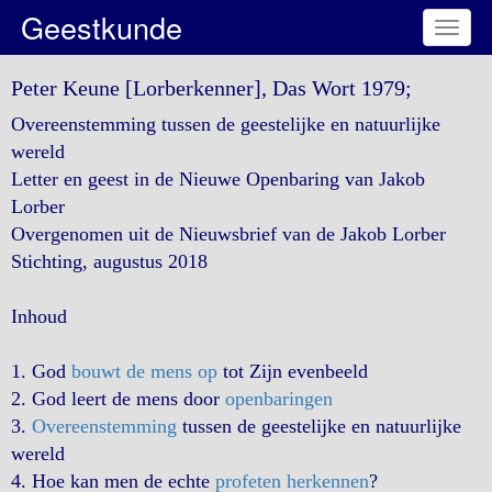
Geestkunde
Toggl
naviga
Peter Keune [Lorberkenner], Das Wort 1979;
Overeenstemming tussen de geestelijke en natuurlijke
wereld
Letter en geest in de Nieuwe Openbaring van Jakob
Lorber
Overgenomen uit de Nieuwsbrief van de Jakob Lorber
Stichting, augustus 2018
Inhoud
1. God
bouwt de mens op
tot Zijn evenbeeld
2. God leert de mens door
openbaringen
3.
Overeenstemming
tussen de geestelijke en natuurlijke
wereld
4. Hoe kan men de echte
profeten herkennen
?