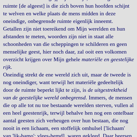
ruimte [de algeest] is die zich boven hun hoofden schijnt
te welven en welke plaats de mens midden in deze
oneindige, onbegrensde ruimte eigenlijk inneemt.
Getallen zijn niet toereikend om Mijn werelden en hun
afstanden te meten, woorden zijn niet in staat alle
schoonheden van die scheppingen te schilderen en geen
menselijke geest, hier noch daar, zal ooit een volkomen
overzicht krijgen over Mijn gehele
materiële en geestelijke
rijk
.
Oneindig strekt de ene wereld zich uit, maar de tweede is
nog oneindiger, want terwijl het materiële gedeeltelijk
door de ruimte beperkt lijkt te zijn, is
de uitgestrektheid
van de geestelijke wereld onbegrensd
. Immers, de mensen
die op alle tot nu toe bestaande werelden sterven, vullen al
een heel geestenrijk, terwijl behalve hen nog een ontelbaar
aantal geesten zich verheugen over hun bestaan, die nog
nooit in een lichaam, een stoffelijk omhulsel ['lichaam'
van 'lik-hamo': vlees-hemd], waren gekleed. Daar heersen