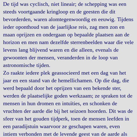
De tijd was cyclisch, niet lineair; de schepping was een
steeds voortgaande kringloop en de geesten die dit
bevorderden, waren alomtegenwoordig en eeuwig. Tijdens
ieder oponthoud van de jaarlijkse reis, zag men zon en
maan oprijzen en ondergaan op bepaalde plaatsen aan de
horizon en men nam dezelfde sterrenbeelden waar die vele
levens lang blijvend waren en die alleen, evenals de
gewoonten der mensen, veranderden in de loop van
astronomische tijden.
Zo raakte iedere plek geassocieerd met een dag van het
jaar en een stand van de hemellichamen. Op die dag, die
werd bepaald door het oprijzen van een bekende ster,
werden de plaatselijke goden werkzaam; ze spraken tot de
mensen in hun dromen en intuïties, en schonken de
vruchten der aarde die bij het seizoen hoorden. Dit was de
sfeer van het gouden tijdperk, toen de mensen leefden in
een paradijstuin waarvoor ze geschapen waren, even
intiem verbonden met de levende geest van de aarde als