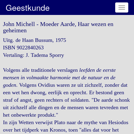
Geestkunde
Toggl
naviga
John Michell - Moeder Aarde, Haar wezen en
geheimen
Uitg. de Haan Bussum, 1975
ISBN 9022840263
Vertaling: J. Tadema Sporry
Volgens alle traditionele verslagen
leefden de eerste
mensen in volmaakte harmonie met de natuur en de
goden
. Volgens Ovidius waren ze uit zichzelf, zonder dat
een wet hen dwong, eerlijk en oprecht. Er bestond geen
straf of angst, geen rechters of soldaten. "De aarde schonk
uit zichzelf alle dingen en de mensen waren tevreden met
het onbewerkte produkt."
In zijn Wetten verwijst Plato naar de mythe van Hesiodos
over het tijdperk van Kronos, toen "alles dat voor het