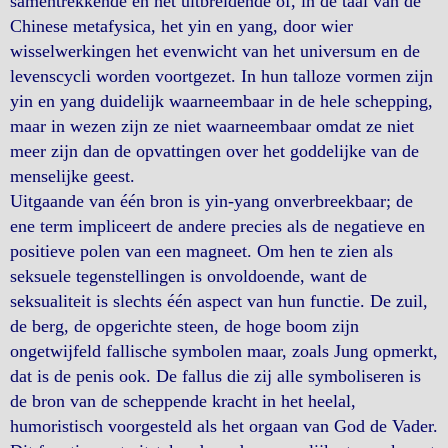
samentrekkende en het uitbreidende of, in de taal van de
Chinese metafysica, het yin en yang, door wier
wisselwerkingen het evenwicht van het universum en de
levenscycli worden voortgezet. In hun talloze vormen zijn
yin en yang duidelijk waarneembaar in de hele schepping,
maar in wezen zijn ze niet waarneembaar omdat ze niet
meer zijn dan de opvattingen over het goddelijke van de
menselijke geest.
Uitgaande van één bron is yin-yang onverbreekbaar; de
ene term impliceert de andere precies als de negatieve en
positieve polen van een magneet. Om hen te zien als
seksuele tegenstellingen is onvoldoende, want de
seksualiteit is slechts één aspect van hun functie. De zuil,
de berg, de opgerichte steen, de hoge boom zijn
ongetwijfeld fallische symbolen maar, zoals Jung opmerkt,
dat is de penis ook. De fallus die zij alle symboliseren is
de bron van de scheppende kracht in het heelal,
humoristisch voorgesteld als het orgaan van God de Vader.