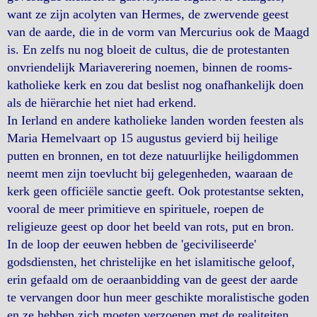
want ze zijn acolyten van Hermes, de zwervende geest
van de aarde, die in de vorm van Mercurius ook de Maagd
is. En zelfs nu nog bloeit de cultus, die de protestanten
onvriendelijk Mariaverering noemen, binnen de rooms-
katholieke kerk en zou dat beslist nog onafhankelijk doen
als de hiërarchie het niet had erkend.
In Ierland en andere katholieke landen worden feesten als
Maria Hemelvaart op 15 augustus gevierd bij heilige
putten en bronnen, en tot deze natuurlijke heiligdommen
neemt men zijn toevlucht bij gelegenheden, waaraan de
kerk geen officiële sanctie geeft. Ook protestantse sekten,
vooral de meer primitieve en spirituele, roepen de
religieuze geest op door het beeld van rots, put en bron.
In de loop der eeuwen hebben de 'geciviliseerde'
godsdiensten, het christelijke en het islamitische geloof,
erin gefaald om de oeraanbidding van de geest der aarde
te vervangen door hun meer geschikte moralistische goden
en ze hebben zich moeten verzoenen met de realiteiten