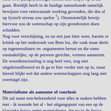
gaan. Rietdijk heeft in de huidige natuurkunde namelijk
bewijzen voor retrocausale werking gevonden, die dus al
7
op fysisch niveau zou spelen
). Onomstotelijk bewijs
hiervoor zou de wetenschap op zijn grondvesten doen
schudden.
Nog voor verschijning, en nu een jaar later weer, barstte er
kritiek op het onderzoek van Bem los, die vaak maar deels
op tegenresultaten en -argumenten berust en die soms
onsmakelijke, op de persoon gerichte, vormen aanneemt.
De woordenwisseling is nog heel vers, nog niet
uitgekristalliseerd en ik ga er hier verder niet op in, maar
hieruit blijkt wel dat andere wetenschappers nog lang niet
overtuigd zijn.
Materialisme als aanname of conclusie
Dit zal naast non-belezenheid voor alles te maken hebben
met - ik noemde het al - het uitgangspunt van een op de
klassieke fysica geënt materialisme, dat nu in de fysica