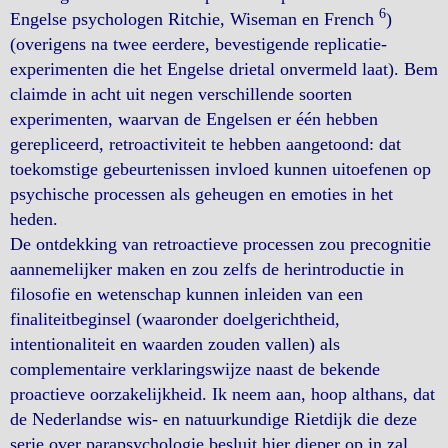
6
Engelse psychologen Ritchie, Wiseman en French
)
(overigens na twee eerdere, bevestigende replicatie-
experimenten die het Engelse drietal onvermeld laat). Bem
claimde in acht uit negen verschillende soorten
experimenten, waarvan de Engelsen er één hebben
gerepliceerd, retroactiviteit te hebben aangetoond: dat
toekomstige gebeurtenissen invloed kunnen uitoefenen op
psychische processen als geheugen en emoties in het
heden.
De ontdekking van retroactieve processen zou precognitie
aannemelijker maken en zou zelfs de herintroductie in
filosofie en wetenschap kunnen inleiden van een
finaliteitbeginsel (waaronder doelgerichtheid,
intentionaliteit en waarden zouden vallen) als
complementaire verklaringswijze naast de bekende
proactieve oorzakelijkheid. Ik neem aan, hoop althans, dat
de Nederlandse wis- en natuurkundige Rietdijk die deze
serie over parapsychologie besluit hier dieper op in zal