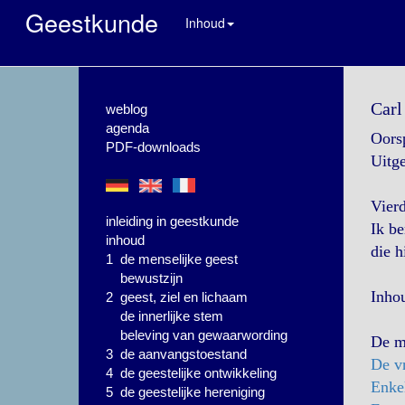
Geestkunde
Inhoud
Carl
weblog
agenda
Oorsp
PDF-downloads
Uitge
Vierd
inleiding in geestkunde
Ik be
inhoud
die h
1 de menselijke geest
bewustzijn
Inho
2 geest, ziel en lichaam
de innerlijke stem
beleving van gewaarwording
De m
3 de aanvangstoestand
De v
4 de geestelijke ontwikkeling
Enke
5 de geestelijke hereniging