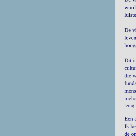
wordt
luist
De vi
leven
hoog
Dit i
cultu
die w
funda
mense
melo
terug
Een a
Ik be
de on