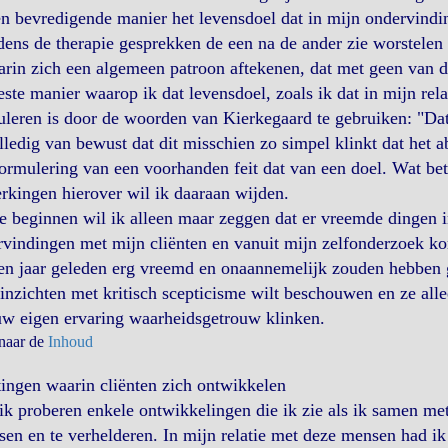
n bevredigende manier het levensdoel dat in mijn ondervindi
jdens de therapie gesprekken de een na de ander zie worstelen
arin zich een algemeen patroon aftekenen, dat met geen van 
ste manier waarop ik dat levensdoel, zoals ik dat in mijn rela
leren is door de woorden van Kierkegaard te gebruiken: "Dat 
lledig van bewust dat dit misschien zo simpel klinkt dat het abs
ormulering van een voorhanden feit dat van een doel. Wat bet
kingen hierover wil ik daaraan wijden.
 beginnen wil ik alleen maar zeggen dat er vreemde dingen i
vindingen met mijn cliënten en vanuit mijn zelfonderzoek kom
ien jaar geleden erg vreemd en onaannemelijk zouden hebben 
inzichten met kritisch scepticisme wilt beschouwen en ze alle
uw eigen ervaring waarheidsgetrouw klinken.
 naar de
Inhoud
ingen waarin cliënten zich ontwikkelen
ik proberen enkele ontwikkelingen die ik zie als ik samen me
sen en te verhelderen. In mijn relatie met deze mensen had ik