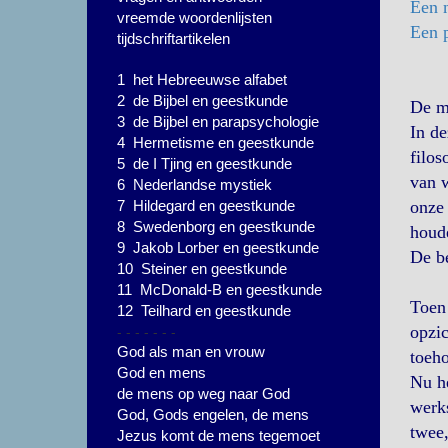
Een 
vreemde woordenlijsten
Een p
tijdschriftartikelen
1 het Hebreeuwse alfabet
2 de Bijbel en geestkunde
De m
3 de Bijbel en parapsychologie
In de
4 Hermetisme en geestkunde
filos
5 de I Tjing en geestkunde
van 
6 Nederlandse mystiek
7 Hildegard en geestkunde
onze 
8 Swedenborg en geestkunde
houde
9 Jakob Lorber en geestkunde
De be
10 Steiner en geestkunde
11 McDonald-B en geestkunde
Toen 
12 Teilhard en geestkunde
- - - - - - -
opzi
God als man en vrouw
toeh
God en mens
Nu he
de mens op weg naar God
werks
God, Gods engelen, de mens
twee,
Jezus komt de mens tegemoet