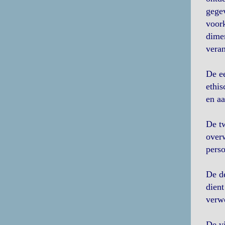
gegev
voork
dimen
veran
De ee
ethis
en a
De tw
overw
perso
De de
dient
verwo
De vi