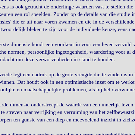
ens is ook getracht de onderlinge waarden vast te stellen die 
euren een rol speelden. Zonder op de details van die studie i
sies' die er uit naar voren kwamen en die in de verschillende c
twoordelijk bleken te zijn voor de individuele keuze, eens na
rste dimensie houdt een voorkeur in voor een leven vervuld 
che normen, persoonlijke ingetogenheid, waardering voor al 
andacht om deze verworvenheden in stand te houden.
eede legt een nadruk op de grote vreugde die te vinden is in h
innen. Dat houdt ook in een optimistische inzet om te werke
onlijke en maatschappelijke problemen, als bij het overwinne
rde dimensie onderstreept de waarde van een innerlijk leven 
 te streven naar verrijking en verruiming van het zelfbewust
rpen ten gunste van een diep en meevoelend inzicht in zichze
erde dimensie waardeert vooral een warme ontvankelijkheid t