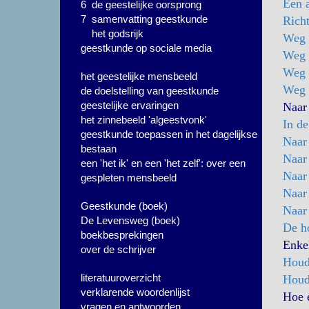
Een a
6 de geestelijke oorsprong
7 samenvatting geestkunde
Richt
het godsrijk
Weg 
geestkunde op sociale media
Weg v
Weg 
het geestelijke mensbeeld
Weg 
de doelstelling van geestkunde
geestelijke ervaringen
Naar 
het zinnebeeld 'algeestvonk'
In de
geestkunde toepassen in het dagelijkse
Naar
bestaan
Naar
een 'het ik' en een 'het zelf': over een
Naar 
gespleten mensbeeld
Naar
Geestkunde (boek)
Naar 
De Levensweg (boek)
De h
boekbesprekingen
Enke
over de schrijver
Houdt
literatuuroverzicht
Houdt
verklarende woordenlijst
Hoe e
vragen en antwoorden