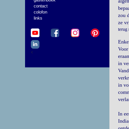
algem
contact
bepaa
colofon
zou d
links
ze vr
terug
Enke
Voor 
<
eraan
in ve
Vanda
verkr
in vo
commu
verla
In ee
Indi
ontde