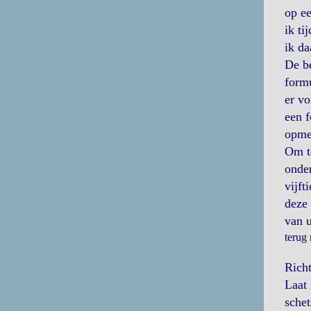
op ee
ik ti
ik da
De be
formu
er vo
een f
opmer
Om te
onder
vijft
deze 
van 
terug
Richt
Laat 
schet