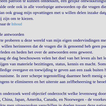
een patroon te kunnen ontdekken, een gelijke ontwikkelingsl
lde orde ook in alle voorlopige antwoorden op die vragen die
an ook graag mijn opvattingen met u willen delen inzake dat
ij zijn om te kiezen.
 naar de
Inhoud
le antwoorden
te proberen u deze wereld van mijn eigen ondervindingen met
 willen herinneren dat de vragen die ik genoemd heb geen ps
rleden en heden het over de antwoorden eens geweest.
ag de dag beschouwen velen het doel van het leven als het le
ijgen van materiele bezittingen, status, kennis en macht. Som
lledige overgave en toewijding te geven aan een zaak buiten h
nisme. In zeer scherpe tegenstelling daarmee heeft menig oos
ngens te elimineren en het uiterste aan zelfbeheersing te beoe
n onderzoek werd objectief onderzocht welke levensweg door 
a, China, Japan, Amerika, Canada, en Noorwegen - de voorke
kte men uitgesproken verschillen in doelen tussen deze natio