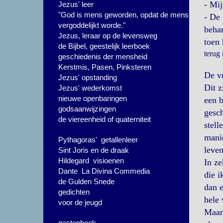
- Mij
Jezus' leer
"God is mens geworden, opdat de mens
- De 
vergoddelijkt worde."
beha
Jezus, leraar op de levensweg
toen 
de Bijbel, geestelijk leerboek
terug
geschiedenis der mensheid
Kerstmis, Pasen, Pinksteren
De vr
Jezus' opstanding
Dit z
Jezus' wederkomst
nieuwe openbaringen
een b
godsaanwijzingen
gesch
de viereenheid of quaterniteit
stell
manie
Pythagoras' getallenleer
leven
Sint Joris en de draak
Hildegard visioenen
In ze
Dante La Divina Commedia
die i
de Gulden Snede
dan e
gedichten
hele 
voor de jeugd
Maar 
gastenboek