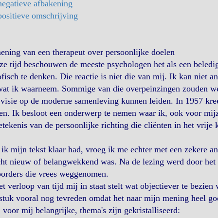
negatieve afbakening
ositieve omschrijving
ening van een therapeut over
persoonlijke doelen
ze tijd beschouwen de meeste psychologen het als een beledi
ofisch te denken. Die reactie is niet die van mij. Ik kan niet
wat ik waarneem. Sommige van die overpeinzingen zouden we
visie op de moderne samenleving kunnen leiden. In 1957 kree
n. Ik besloot een onderwerp te nemen waar ik, ook voor mijze
tekenis van de persoonlijke richting die cliënten in het vrije 
ik mijn tekst klaar had, vroeg ik me echter met een zekere ang
cht nieuw of belangwekkend was. Na de lezing werd door het
oorders die vrees weggenomen.
t verloop van tijd mij in staat stelt wat objectiever te bezien
tuk vooral nog tevreden omdat het naar mijn mening heel go
 voor mij belangrijke, thema's zijn gekristalliseerd: