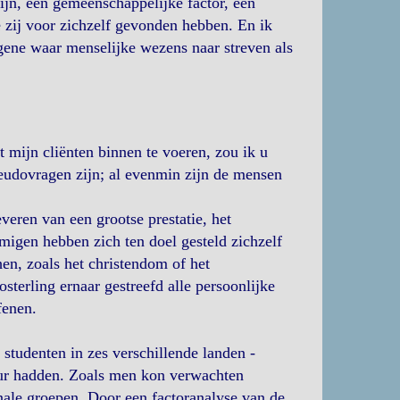
ijn, een gemeenschappelijke factor, een
 zij voor zichzelf gevonden hebben. En ik
gene waar menselijke wezens naar streven als
 mijn cliënten binnen te voeren, zou ik u
eudovragen zijn; al evenmin zijn de mensen
veren van een grootse prestatie, het
migen hebben zich ten doel gesteld zichzelf
en, zoals het christendom of het
terling ernaar gestreefd alle persoonlijke
fenen.
studenten in zes verschillende landen -
ur hadden. Zoals men kon verwachten
nale groepen. Door een factoranalyse van de