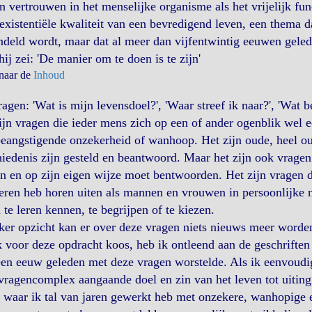
n vertrouwen in het menselijke organisme als het vrijelijk fun
existentiële kwaliteit van een bevredigend leven, een thema 
ndeld wordt, maar dat al meer dan vijfentwintig eeuwen gel
hij zei: 'De manier om te doen is te zijn'
 naar de
Inhoud
agen: 'Wat is mijn levensdoel?', 'Waar streef ik naar?', 'Wat b
ijn vragen die ieder mens zich op een of ander ogenblik wel 
eangstigende onzekerheid of wanhoop. Het zijn oude, heel oud
iedenis zijn gesteld en beantwoord. Maar het zijn ook vrage
en en op zijn eigen wijze moet bentwoorden. Het zijn vragen di
ren heb horen uiten als mannen en vrouwen in persoonlijke 
 te leren kennen, te begrijpen of te kiezen.
ker opzicht kan er over deze vragen niets nieuws meer worde
k voor deze opdracht koos, heb ik ontleend aan de geschrifte
en eeuw geleden met deze vragen worstelde. Als ik eenvoudig
vragencomplex aangaande doel en zin van het leven tot uiting
waar ik tal van jaren gewerkt heb met onzekere, wanhopige 