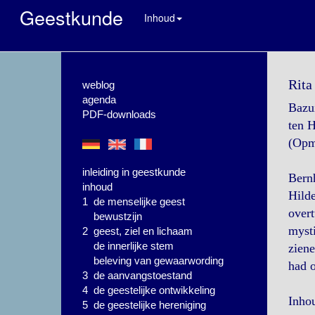
Geestkunde
Inhoud
Rita
weblog
agenda
Bazui
PDF-downloads
ten 
(Opme
inleiding in geestkunde
Bernh
inhoud
Hilde
1 de menselijke geest
overt
bewustzijn
mysti
2 geest, ziel en lichaam
de innerlijke stem
ziene
beleving van gewaarwording
had 
3 de aanvangstoestand
4 de geestelijke ontwikkeling
Inho
5 de geestelijke hereniging