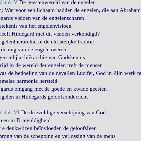
dstuk V
De geestenwereld van de engelen
g: Wat voor een lichaam hadden de engelen, die aan Abraham
gards visioen van de engelenscharen
tekenis van het engelenvisioen
eeft Hildegard met dit visioen verkondigd?
gelenhiërarchie in de christelijke traditie
rdening van de engelenwereld
eestelijke hiërarchie van Godskennis
rijd in de wereld der engelen treft de mensen
as de bedoeling van de gevallen Lucifer, God in Zijn werk te 
emelse harmonie hersteld
egards omgang met de goede en kwade geesten
gelen in Hildegards geloofsonderricht
dstuk VI
De drievuldige verschijning van God
een in Drievuldigheid
re denkwijzen beïnvloeden de geloofsIeer
prong van de schepping en verlossing van de mens