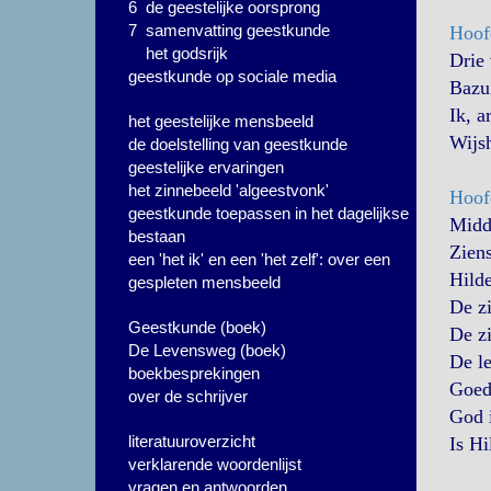
6 de geestelijke oorsprong
7 samenvatting geestkunde
Hoofd
het godsrijk
Drie 
geestkunde op sociale media
Bazui
Ik, 
het geestelijke mensbeeld
Wijsh
de doelstelling van geestkunde
geestelijke ervaringen
het zinnebeeld 'algeestvonk'
Hoof
geestkunde toepassen in het dagelijkse
Midd
bestaan
Ziens
een 'het ik' en een 'het zelf': over een
Hild
gespleten mensbeeld
De zi
Geestkunde (boek)
De zi
De Levensweg (boek)
De le
boekbesprekingen
Goed
over de schrijver
God i
literatuuroverzicht
Is Hi
verklarende woordenlijst
vragen en antwoorden