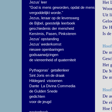
Het 
Jezus' leer
"God is mens geworden, opdat de mens
Woor
vergoddelijkt worde."
Uit l
Jezus, leraar op de levensweg
Geloo
de Bijbel, geestelijk leerboek
De H
geschiedenis der mensheid
Is d
Kerstmis, Pasen, Pinksteren
Jezus' opstanding
Jezus' wederkomst
Hoof
nieuwe openbaringen
De m
godsaanwijzingen
Gesc
de viereenheid of quaterniteit
Het g
Pythagoras' getallenleer
De M
Sint Joris en de draak
De m
Hildegard visioenen
Dante La Divina Commedia
Hoof
de Gulden Snede
De ac
gedichten
voor de jeugd
De ei
Hoe 
gastenboek