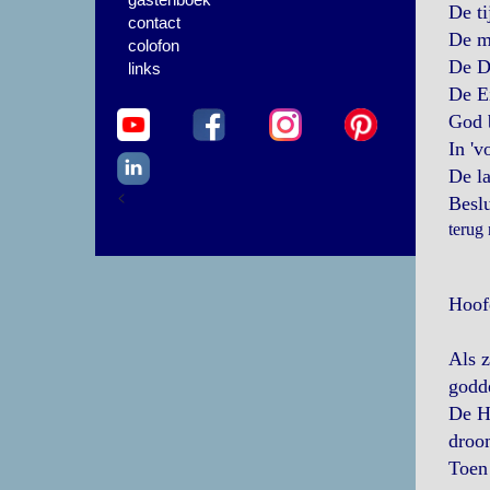
De ti
contact
De m
colofon
De D
links
De E
God b
In 'v
De l
<
Beslu
terug
Hoofd
Als z
godde
De He
droo
Toen 