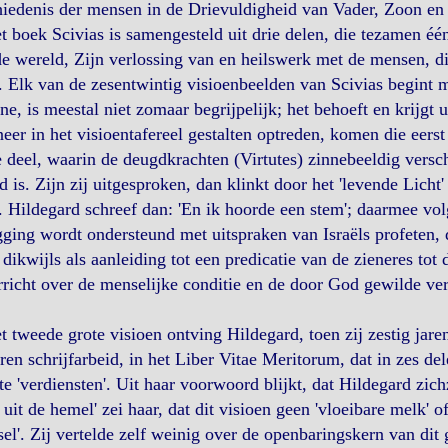
iedenis der mensen in de Drievuldigheid van Vader, Zoon en 
t boek Scivias is samengesteld uit drie delen, die tezamen 
e wereld, Zijn verlossing van en heilswerk met de mensen, d
. Elk van de zesentwintig visioenbeelden van Scivias begint m
ne, is meestal niet zomaar begrijpelijk; het behoeft en krijgt 
er in het visioentafereel gestalten optreden, komen die eerst
 deel, waarin de deugdkrachten (Virtutes) zinnebeeldig vers
 is. Zijn zij uitgesproken, dan klinkt door het 'levende Licht
. Hildegard schreef dan: 'En ik hoorde een stem'; daarmee vo
gging wordt ondersteund met uitspraken van Israëls profeten, 
 dikwijls als aanleiding tot een predicatie van de zieneres tot
richt over de menselijke conditie en de door God gewilde ve
t tweede grote visioen ontving Hildegard, toen zij zestig jare
aren schrijfarbeid, in het Liber Vitae Meritorum, dat in zes d
te 'verdiensten'. Uit haar voorwoord blijkt, dat Hildegard zic
 uit de hemel' zei haar, dat dit visioen geen 'vloeibare melk' of
el'. Zij vertelde zelf weinig over de openbaringskern van dit 