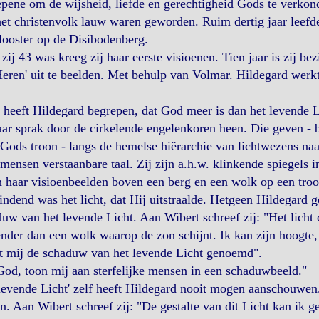
pene om de wijsheid, liefde en gerechtigheid Gods te verkon
et christenvolk lauw waren geworden. Ruim dertig jaar leefd
looster op de Disibodenberg.
zij 43 was kreeg zij haar eerste visioenen. Tien jaar is zij 
eren' uit te beelden. Met behulp van Volmar. Hildegard werk
 heeft Hildegard begrepen, dat God meer is dan het levende Li
aar sprak door de cirkelende engelenkoren heen. Die geven - 
Gods troon - langs de hemelse hiërarchie van lichtwezens na
mensen verstaanbare taal. Zij zijn a.h.w. klinkende spiegels 
n haar visioenbeelden boven een berg en een wolk op een troo
indend was het licht, dat Hij uitstraalde. Hetgeen Hildegard g
uw van het levende Licht. Aan Wibert schreef zij: "Het licht da
ender dan een wolk waarop de zon schijnt. Ik kan zijn hoogte, 
t mij de schaduw van het levende Licht genoemd".
God, toon mij aan sterfelijke mensen in een schaduwbeeld."
levende Licht' zelf heeft Hildegard nooit mogen aanschouwen.
n. Aan Wibert schreef zij: "De gestalte van dit Licht kan ik 