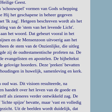
Heilige Geest.
één 'schouwspel' vormen van Gods schepping
ie Hij het geschapene in beheer gegeven
et 'Ik zag'. Hetgeen beschreven wordt als het
uitleg van de 'stem van het levende Licht'.
 aan het woord. Dat gebeurt vooral in het
chijnen en de Mensenzoon uitvoerig aan het
' heen de stem van de Onzienlijke, die uitleg
lgde zij de oudtestamentische profeten na. De
de evangelisten en apostelen. De bijbeltekst
 de gelovige hoorders. Deze 'preken' bevatten
rhoudingen in huwelijk, samenleving en kerk.
n oud was. Dit visioen resulteerde, na
elen handelt over het leven van de goede en
hzelf als zieneres verder ontwikkeld zag. De
 'lichte spijze' bevatte, maar 'vast en volledig
gezicht. Uit de beelden wordt duidelijk, dat