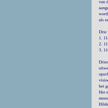
van d
aange
worde
als e
Drie 
1. 11
2. 1
3. 1
Driem
uitwe
opsch
visio
het 
Het e
mens,
Hilde