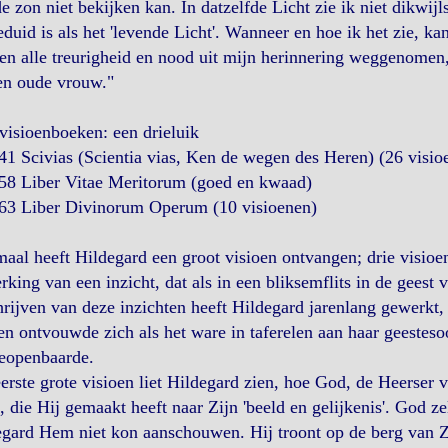
e zon niet bekijken kan. In datzelfde Licht zie ik niet dikwijl
duid is als het 'levende Licht'. Wanneer en hoe ik het zie, kan
n alle treurigheid en nood uit mijn herinnering weggenomen, 
en oude vrouw."
visioenboeken: een drieluik
41 Scivias (Scientia vias, Ken de wegen des Heren) (26 visio
158 Liber Vitae Meritorum (goed en kwaad)
163 Liber Divinorum Operum (10 visioenen)
aal heeft Hildegard een groot visioen ontvangen; drie visioen
rking van een inzicht, dat als in een bliksemflits in de geest
rijven van deze inzichten heeft Hildegard jarenlang gewerkt
en ontvouwde zich als het ware in taferelen aan haar geesteso
geopenbaarde.
erste grote visioen liet Hildegard zien, hoe God, de Heerser 
 die Hij gemaakt heeft naar Zijn 'beeld en gelijkenis'. God zel
gard Hem niet kon aanschouwen. Hij troont op de berg van Zij