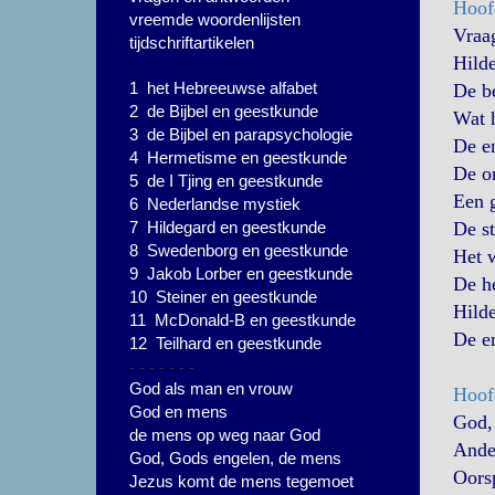
Hoof
vreemde woordenlijsten
Vraa
tijdschriftartikelen
Hilde
1 het Hebreeuwse alfabet
De be
2 de Bijbel en geestkunde
Wat h
3 de Bijbel en parapsychologie
De en
4 Hermetisme en geestkunde
De o
5 de I Tjing en geestkunde
Een g
6 Nederlandse mystiek
7 Hildegard en geestkunde
De st
8 Swedenborg en geestkunde
Het w
9 Jakob Lorber en geestkunde
De h
10 Steiner en geestkunde
Hild
11 McDonald-B en geestkunde
De en
12 Teilhard en geestkunde
- - - - - - -
God als man en vrouw
Hoof
God en mens
God, 
de mens op weg naar God
Ande
God, Gods engelen, de mens
Oors
Jezus komt de mens tegemoet