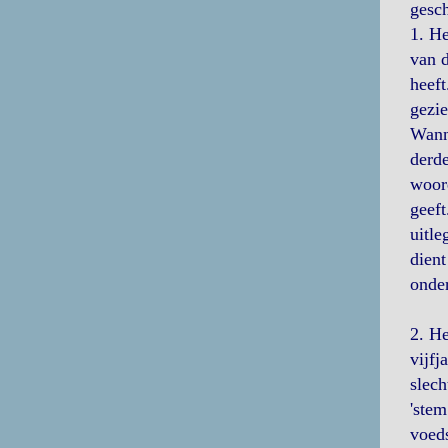
gesch
1. He
van d
heeft
gezie
Wanne
derde
woord
geeft
uitle
dient
onder
2. He
vijfj
slech
'stem
voeds