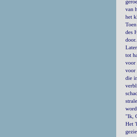
geroe
van h
het k
Toen 
des H
door.
Later
tot h
voor 
voor 
die i
verbl
schad
stral
word
"Ik, 
Het '
gezie