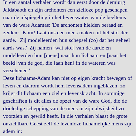
In een aantal verhalen wordt dan eerst door de demiurg
Jaldabaoth en zijn archonten een zielloze pop geschapen
naar de afspiegeling in het levenswater van de beeltenis
van de ware Adamas: 'De archonten hielden beraad en
zeiden: "Kom! Laat ons een mens maken uit het stof der
aarde." Zij modelleerden hun schepsel (zo) dat het geheel
aards was.' 'Zij namen [wat stof] van de aarde en
modelleerden hun [mens] naar hun lichaam en [naar het
beeld] van de god, die [aan hen] in de wateren was
verschenen.'
Deze lichaams-Adam kan niet op eigen kracht bewegen of
leven en daarom wordt hem levensadem ingeblazen, zo
krijgt dit lichaam een ziel en levenskracht. In sommige
geschriften is dit alles de opzet van de ware God, die de
drieledige schepping van de mens in zijn alwijsheid zo
voorzien en gewild heeft. In die verhalen blaast de grote
onzichtbare Geest zelf de levenloze lichamelijke mens zijn
adem in: