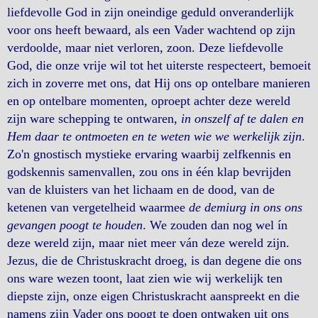
liefdevolle God in zijn oneindige geduld onveranderlijk
voor ons heeft bewaard, als een Vader wachtend op zijn
verdoolde, maar niet verloren, zoon. Deze liefdevolle
God, die onze vrije wil tot het uiterste respecteert, bemoeit
zich in zoverre met ons, dat Hij ons op ontelbare manieren
en op ontelbare momenten, oproept achter deze wereld
zijn ware schepping te ontwaren,
in onszelf af te dalen en
Hem daar te ontmoeten en te weten wie we werkelijk zijn
.
Zo'n gnostisch mystieke ervaring waarbij zelfkennis en
godskennis samenvallen, zou ons in één klap bevrijden
van de kluisters van het lichaam en de dood, van de
ketenen van vergetelheid waarmee
de demiurg in ons ons
gevangen poogt te houden
. We zouden dan nog wel ín
deze wereld zijn, maar niet meer ván deze wereld zijn.
Jezus, die de Christuskracht droeg, is dan degene die ons
ons ware wezen toont, laat zien wie wij werkelijk ten
diepste zijn, onze eigen Christuskracht aanspreekt en die
namens zijn Vader ons poogt te doen ontwaken uit ons