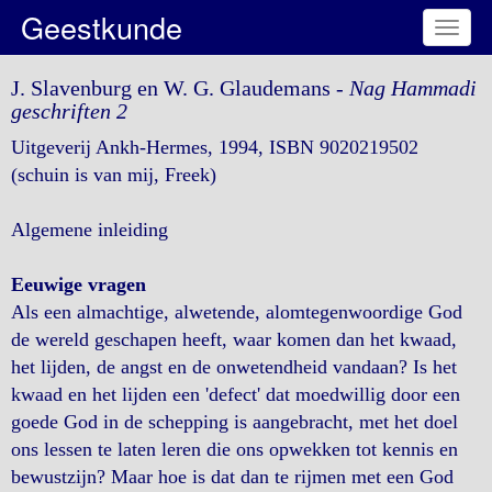
Geestkunde
Toggl
naviga
J. Slavenburg en W. G. Glaudemans -
Nag Hammadi
geschriften 2
Uitgeverij Ankh-Hermes, 1994, ISBN 9020219502
(schuin is van mij, Freek)
Algemene inleiding
Eeuwige vragen
Als een almachtige, alwetende, alomtegenwoordige God
de wereld geschapen heeft, waar komen dan het kwaad,
het lijden, de angst en de onwetendheid vandaan? Is het
kwaad en het lijden een 'defect' dat moedwillig door een
goede God in de schepping is aangebracht, met het doel
ons lessen te laten leren die ons opwekken tot kennis en
bewustzijn? Maar hoe is dat dan te rijmen met een God