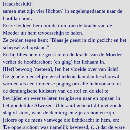
[raadsbesluit],
samen met zijn vier [lichten] in engelengedaante naar de
hoofdarchont.
En ze leidden hem om de tuin, om de kracht van de
Moeder uit hem tevoorschijn te halen.
Ze zeiden tegen hem: "Blaas je geest in zijn gezicht en het
schepsel zal opstaan."
En hij blies hem de geest in en de kracht van de Moeder
verliet de hoofdarchont (en ging) het lichaam in.
[Het] bewoog [meteen], [en het vloeide over van licht].
De gehele menselijke geschiedenis kan dan beschouwd
worden als een immense poging om alle lichtvonken uit
de demiurgische kluisters van de stof en de ziel te
bevrijden en weer te laten terugkeren naar en opgaan in
het goddelijke Alwezen. Uiteraard gebeurt dit niet zonder
slag of stoot, want de demiurg en zijn archonten zijn
jaloers op de mens vanwege die lichtkracht in hem, en:
'De opperarchont was namelijk bevreesd, (...) dat de ware