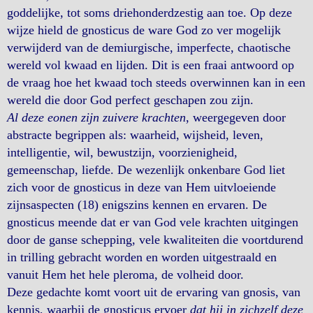
goddelijke, tot soms driehonderdzestig aan toe. Op deze
wijze hield de gnosticus de ware God zo ver mogelijk
verwijderd van de demiurgische, imperfecte, chaotische
wereld vol kwaad en lijden. Dit is een fraai antwoord op
de vraag hoe het kwaad toch steeds overwinnen kan in een
wereld die door God perfect geschapen zou zijn.
Al deze eonen zijn zuivere krachten
, weergegeven door
abstracte begrippen als: waarheid, wijsheid, leven,
intelligentie, wil, bewustzijn, voorzienigheid,
gemeenschap, liefde. De wezenlijk onkenbare God liet
zich voor de gnosticus in deze van Hem uitvloeiende
zijnsaspecten (18) enigszins kennen en ervaren. De
gnosticus meende dat er van God vele krachten uitgingen
door de ganse schepping, vele kwaliteiten die voortdurend
in trilling gebracht worden en worden uitgestraald en
vanuit Hem het hele pleroma, de volheid door.
Deze gedachte komt voort uit de ervaring van gnosis, van
kennis, waarbij de gnosticus ervoer
dat hij in zichzelf deze