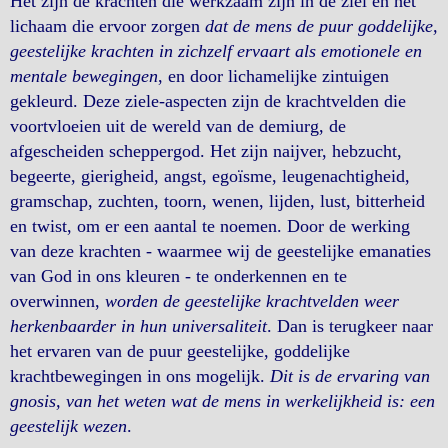
Het zijn de krachten die werkzaam zijn in de ziel en het
lichaam die ervoor zorgen
dat de mens de puur goddelijke,
geestelijke krachten in zichzelf ervaart als emotionele en
mentale bewegingen
, en door lichamelijke zintuigen
gekleurd. Deze ziele-aspecten zijn de krachtvelden die
voortvloeien uit de wereld van de demiurg, de
afgescheiden scheppergod. Het zijn naijver, hebzucht,
begeerte, gierigheid, angst, egoïsme, leugenachtigheid,
gramschap, zuchten, toorn, wenen, lijden, lust, bitterheid
en twist, om er een aantal te noemen. Door de werking
van deze krachten - waarmee wij de geestelijke emanaties
van God in ons kleuren - te onderkennen en te
overwinnen,
worden de geestelijke krachtvelden weer
herkenbaarder in hun universaliteit
. Dan is terugkeer naar
het ervaren van de puur geestelijke, goddelijke
krachtbewegingen in ons mogelijk.
Dit is de ervaring van
gnosis, van het weten wat de mens in werkelijkheid is: een
geestelijk wezen
.