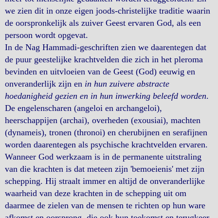
we zien dit in onze eigen joods-christelijke traditie waarin
de oorspronkelijk als zuiver Geest ervaren God, als een
persoon wordt opgevat.
In de Nag Hammadi-geschriften zien we daarentegen dat
de puur geestelijke krachtvelden die zich in het pleroma
bevinden en uitvloeien van de Geest (God) eeuwig en
onveranderlijk zijn en
in hun zuivere abstracte
hoedanigheid gezien en in hun inwerking beleefd worden
.
De engelenscharen (angeloi en archangeloi),
heerschappijen (archai), overheden (exousiai), machten
(dynameis), tronen (thronoi) en cherubijnen en serafijnen
worden daarentegen als psychische krachtvelden ervaren.
Wanneer God werkzaam is in de permanente uitstraling
van die krachten is dat meteen zijn 'bemoeienis' met zijn
schepping. Hij straalt immer en altijd de onveranderlijke
waarheid van deze krachten in de schepping uit om
daarmee de zielen van de mensen te richten op hun ware
afkomst en oorsprong, die ook hun toekomst en terugkeer