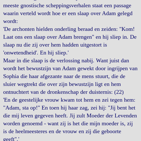
meeste gnostische scheppingsverhalen staat een passage
waarin verteld wordt hoe er een slaap over Adam gelegd
wordt:
'De archonten hielden onderling beraad en zeiden: "Kom!
Laat ons een slaap over Adam brengen" en hij sliep in. De
slaap nu die zij over hem hadden uitgestort is
'onwetendheid'. En hij sliep.'
Maar in die slaap is de verlossing nabij. Want juist dan
wordt het bewustzijn van Adam gewekt door ingrijpen van
Sophia die haar afgezante naar de mens stuurt, die de
sluier wegtrekt die over zijn bewustzijn ligt en hem
ontnuchtert van de dronkenschap der duisternis: (22)
'En de geestelijke vrouw kwam tot hem en zei tegen hem:
"Adam, sta op!" En toen hij haar zag, zei hij: "Jij bent het
die mij leven gegeven heeft. Jij zult Moeder der Levenden
worden genoemd - want zij is het die mijn moeder is, zij
is de heelmeesteres en de vrouw en zij die geboorte
geeft".'