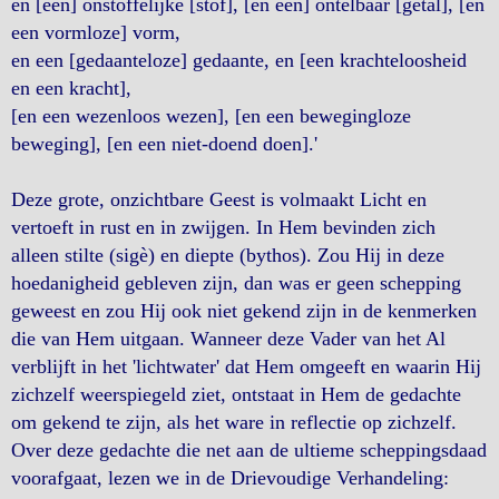
en [een] onstoffelijke [stof], [en een] ontelbaar [getal], [en
een vormloze] vorm,
en een [gedaanteloze] gedaante, en [een krachteloosheid
en een kracht],
[en een wezenloos wezen], [en een bewegingloze
beweging], [en een niet-doend doen].'
Deze grote, onzichtbare Geest is volmaakt Licht en
vertoeft in rust en in zwijgen. In Hem bevinden zich
alleen stilte (sigè) en diepte (bythos). Zou Hij in deze
hoedanigheid gebleven zijn, dan was er geen schepping
geweest en zou Hij ook niet gekend zijn in de kenmerken
die van Hem uitgaan. Wanneer deze Vader van het Al
verblijft in het 'lichtwater' dat Hem omgeeft en waarin Hij
zichzelf weerspiegeld ziet, ontstaat in Hem de gedachte
om gekend te zijn, als het ware in reflectie op zichzelf.
Over deze gedachte die net aan de ultieme scheppingsdaad
voorafgaat, lezen we in de Drievoudige Verhandeling: