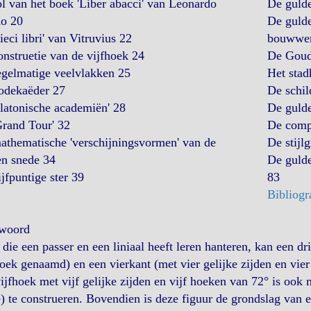
l van het boek 'Liber abacci' van Leonardo
De gulde
no 20
De gulde
ieci libri' van Vitruvius 22
bouwwer
nstruetie van de vijfhoek 24
De Goud
egelmatige veelvlakken 25
Het sta
odekaëder 27
De schi
latonische academiën' 28
De gulde
Grand Tour' 32
De comp
athematische 'verschijningsvormen' van de
De stijl
en snede 34
De gulde
jfpuntige ster 39
83
Bibliogr
woord
 die een passer en een liniaal heeft leren hanteren, kan een dr
oek genaamd) en een vierkant (met vier gelijke zijden en vie
ijfhoek met vijf gelijke zijden en vijf hoeken van 72° is ook 
) te construeren. Bovendien is deze figuur de grondslag van 