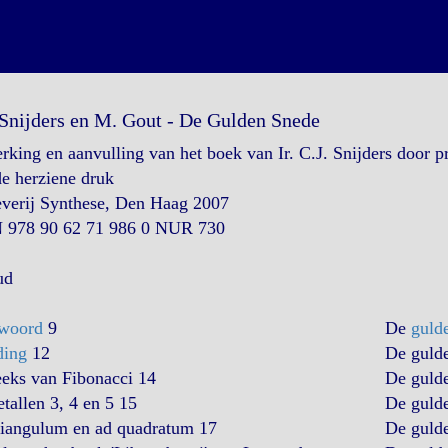
 Snijders en M. Gout - De Gulden Snede
king en aanvulling van het boek van Ir. C.J. Snijders door pr
e herziene druk
everij Synthese, Den Haag 2007
 978 90 62 71 986 0 NUR 730
ud
woord
9
De
guld
ding
12
De gulde
eeks van Fibonacci 14
De gulde
tallen 3, 4 en 5 15
De gulde
riangulum en ad quadratum 17
De guld