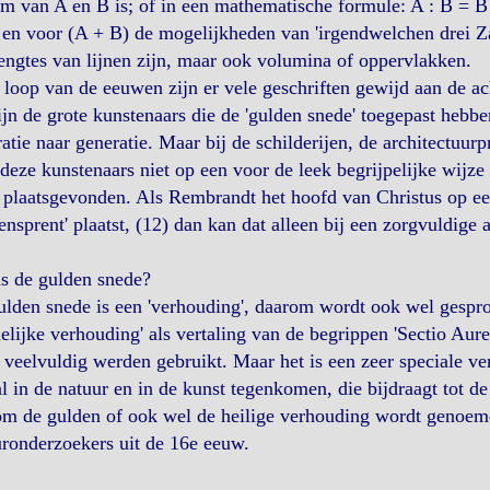
m van A en B is; of in een mathematische formule: A : B = B
en voor (A + B) de mogelijkheden van 'irgendwelchen drei Z
engtes van lijnen zijn, maar ook volumina of oppervlakken.
 loop van de eeuwen zijn er vele geschriften gewijd aan de ac
ijn de grote kunstenaars die de 'gulden snede' toegepast heb
atie naar generatie. Maar bij de schilderijen, de architectuur
deze kunstenaars niet op een voor de leek begrijpelijke wijz
 plaatsgevonden. Als Rembrandt het hoofd van Christus op ee
nsprent' plaatst, (12) dan kan dat alleen bij een zorgvuldig
s de gulden snede?
lden snede is een 'verhouding', daarom wordt ook wel gespro
elijke verhouding' als vertaling van de begrippen 'Sectio Aurea
ë veelvuldig werden gebruikt. Maar het is een zeer speciale v
l in de natuur en in de kunst tegenkomen, die bijdraagt tot d
om de gulden of ook wel de heilige verhouding wordt genoemd
ronderzoekers uit de 16e eeuw.