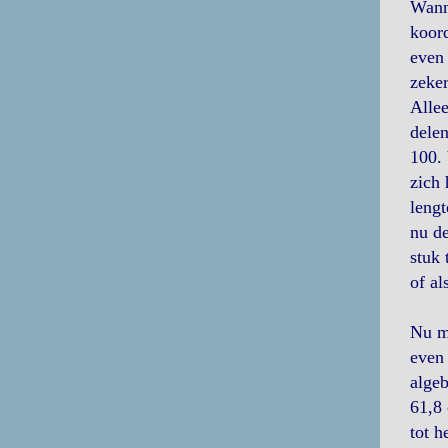
Wanne
koord
even 
zeker
Allee
delen
100. 
zich 
lengt
nu de
stuk 
of al
Nu mo
even 
algeb
61,8 
tot h