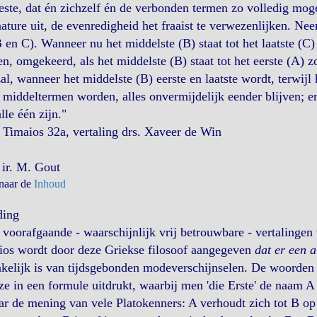
este, dat én zichzelf én de verbonden termen zo volledig mog
ature uit, de evenredigheid het fraaist te verwezenlijken. Ne
 en C). Wanneer nu het middelste (B) staat tot het laatste (C) 
en, omgekeerd, als het middelste (B) staat tot het eerste (A) zo
al, wanneer het middelste (B) eerste en laatste wordt, terwijl 
 middeltermen worden, alles onvermijdelijk eender blijven; en
lle één zijn."
 Timaios 32a, vertaling drs. Xaveer de Win
 ir. M. Gout
 naar de
Inhoud
ding
 voorafgaande - waarschijnlijk vrij betrouwbare - vertalingen 
ios wordt door deze Griekse filosoof aangegeven
dat er een 
kelijk is van tijdsgebonden modeverschijnselen. De woorden di
e in een formule uitdrukt, waarbij men 'die Erste' de naam A 
ar de mening van vele Platokenners: A verhoudt zich tot B op 