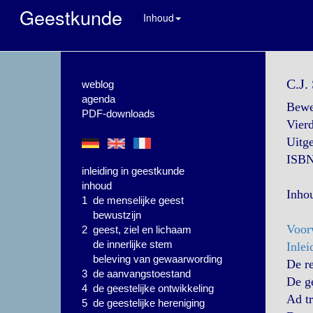
Geestkunde
Inhoud
C.J.
weblog
agenda
Bewer
PDF-downloads
Vierd
Uitg
ISBN
inleiding in geestkunde
inhoud
Inho
1 de menselijke geest
bewustzijn
Voor
2 geest, ziel en lichaam
de innerlijke stem
Inlei
beleving van gewaarwording
De r
3 de aanvangstoestand
De ge
4 de geestelijke ontwikkeling
Ad t
5 de geestelijke hereniging