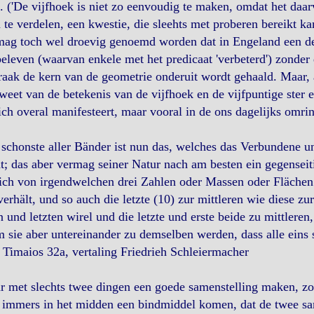
'. ('De vijfhoek is niet zo eenvoudig te maken, omdat het daar
 te verdelen, een kwestie, die sleehts met proberen bereikt ka
ag toch wel droevig genoemd worden dat in Engeland een der
eleven (waarvan enkele met het predicaat 'verbeterd') zonder
raak de kern van de geometrie onderuit wordt gehaald. Maar, a
eet van de betekenis van de vijfhoek en de vijfpuntige ster 
ich overal manifesteert, maar vooral in de ons dagelijks omr
schonste aller Bänder ist nun das, welches das Verbundene un
; das aber vermag seiner Natur nach am besten ein gegenseit
ch von irgendwelchen drei Zahlen oder Massen oder Flächen di
verhält, und so auch die letzte (10) zur mittleren wie diese zur
n und letzten wirel und die letzte und erste beide zu mittleren
 sie aber untereinander zu demselben werden, dass alle eins 
 Timaios 32a, vertaling Friedrieh Schleiermacher
 met slechts twee dingen een goede samenstelling maken, zon
immers in het midden een bindmiddel komen, dat de twee sam