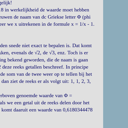
elijk!
618 in werkelijkheid de waarde moet hebben
eeuwen de naam van dc Griekse letter Φ (phi
r we x uitrekenen in de formule x = 1/x - 1.
lden snede niet exact te bepalen is. Dat komt
ukken, evenals de √2, de √3, enz. Toch is er
ring bekend geworden, die de naam is gaan
 deze reeks getallen beschreef. In principe
 de som van de twee weer op te tellen bij het
an ziet de reeks er als volgt uit: 1, 1, 2, 3,
hierboven genoemde waarde van Φ =
s we een getal uit de reeks delen door het
an komt daaruit een waarde van 0,6180344478