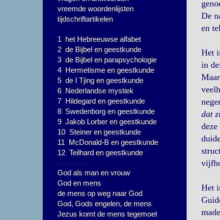
geno
vreemde woordenlijsten
De na
tijdschriftartikelen
en te
1 het Hebreeuwse alfabet
2 de Bijbel en geestkunde
Het i
3 de Bijbel en parapsychologie
in de
4 Hermetisme en geestkunde
Maar
5 de I Tjing en geestkunde
veel
6 Nederlandse mystiek
7 Hildegard en geestkunde
negen
8 Swedenborg en geestkunde
dat z
9 Jakob Lorber en geestkunde
deze 
10 Steiner en geestkunde
duide
11 McDonald-B en geestkunde
struc
12 Teilhard en geestkunde
- - - - - - -
vijfh
God als man en vrouw
God en mens
Het i
de mens op weg naar God
Guide
God, Gods engelen, de mens
made,
Jezus komt de mens tegemoet