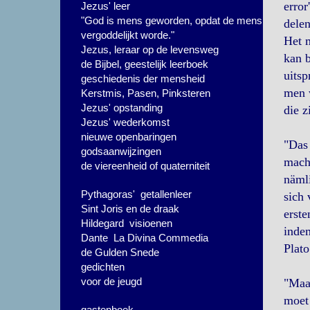
error
Jezus' leer
"God is mens geworden, opdat de mens
delen
vergoddelijkt worde."
Het m
Jezus, leraar op de levensweg
kan b
de Bijbel, geestelijk leerboek
uitsp
geschiedenis der mensheid
men w
Kerstmis, Pasen, Pinksteren
Jezus' opstanding
die z
Jezus' wederkomst
nieuwe openbaringen
"Das 
godsaanwijzingen
macht
de viereenheid of quaterniteit
nämli
Pythagoras' getallenleer
sich 
Sint Joris en de draak
erste
Hildegard visioenen
indem
Dante La Divina Commedia
Plato
de Gulden Snede
gedichten
voor de jeugd
"Maar
moet 
gastenboek