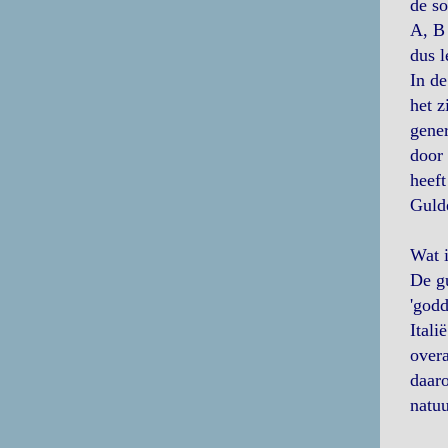
de so
A, B 
dus l
In de
het z
gener
door 
heeft
Gulde
Wat i
De gu
'godd
Itali
overa
daar
natuu