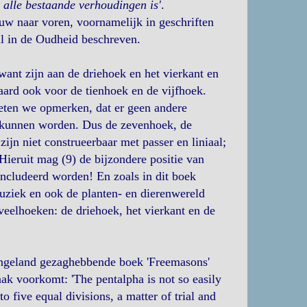
n alle bestaande verhoudingen is'
.
uw naar voren, voornamelijk in geschriften
l in de Oudheid beschreven.
want zijn aan de driehoek en het vierkant en
aard ook voor de tienhoek en de vijfhoek.
ten we opmerken, dat er geen andere
 kunnen worden. Dus de zevenhoek, de
zijn niet construeerbaar met passer en liniaal;
ieruit mag (9) de bijzondere positie van
oncludeerd worden! En zoals in dit boek
muziek en ook de planten- en dierenwereld
veelhoeken: de driehoek, het vierkant en de
Engeland gezaghebbende boek 'Freemasons'
k voorkomt: 'The pentalpha is not so easily
to five equal divisions, a matter of trial and