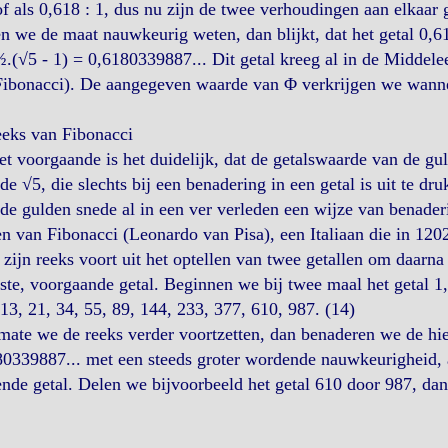
f als 0,618 : 1, dus nu zijn de twee verhoudingen aan elkaar g
n we de maat nauwkeurig weten, dan blijkt, dat het getal 0,
.(√5 - 1) = 0,6180339887... Dit getal kreeg al in de Middel
ibonacci). De aangegeven waarde van Φ verkrijgen we wannee
eeks van Fibonacci
et voorgaande is het duidelijk, dat de getalswaarde van de gu
de √5, die slechts bij een benadering in een getal is uit te dr
de gulden snede al in een ver verleden een wijze van benade
n van Fibonacci (Leonardo van Pisa), een Italiaan die in 1202
zijn reeks voort uit het optellen van twee getallen om daarna
ste, voorgaande getal. Beginnen we bij twee maal het getal 1, d
 13, 21, 34, 55, 89, 144, 233, 377, 610, 987. (14)
mate we de reeks verder voortzetten, dan benaderen we de 
0339887... met een steeds groter wordende nauwkeurigheid, al
nde getal. Delen we bijvoorbeeld het getal 610 door 987, d