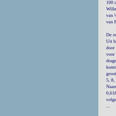
100 o
Wille
van ½
van F
De r
Uit h
door 
voor 
drage
komt 
groot
5, 8,
Naar
0,618
volge
...