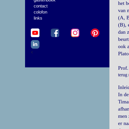
het b
contact
van n
colofon
(A, B
links
(B), 
dan z
beurt
ook a
<
Plato
Prof.
terug
Inlei
In de
Tima
afhan
men z
er na