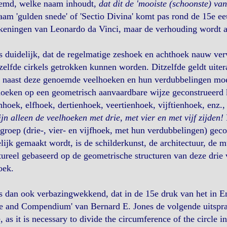
emd, welke naam inhoudt,
dat dit de 'mooiste (schoonste) va
am 'gulden snede' of 'Sectio Divina' komt pas rond de 15e ee
keningen van Leonardo da Vinci, maar de verhouding wordt a
s duidelijk, dat de regelmatige zeshoek en achthoek nauw ver
zelfde cirkels getrokken kunnen worden. Ditzelfde geldt uiter
 naast deze genoemde veelhoeken en hun verdubbelingen moe
hoeken op een geometrisch aanvaardbare wijze geconstrueerd
hoek, elfhoek, dertienhoek, veertienhoek, vijftienhoek, enz., 
ijn alleen de veelhoeken met drie, met vier en met vijf zijden!
H
groep (drie-, vier- en vijfhoek, met hun verdubbelingen) gec
lijk gemaakt wordt, is de schilderkunst, de architectuur, de 
tureel gebaseerd op de geometrische structuren van deze drie 
oek.
s dan ook verbazingwekkend, dat in de 15e druk van het in 
 and Compendium' van Bernard E. Jones de volgende uitspraa
 as it is necessary to divide the circumference of the circle in