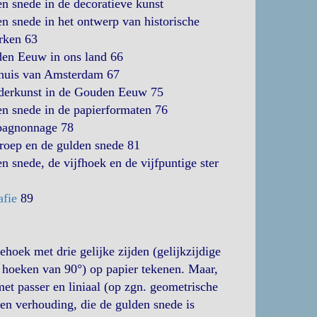
n snede in de decoratieve kunst
n snede in het ontwerp van historische
ken 63
en Eeuw in ons land 66
dhuis van Amsterdam 67
lderkunst in de Gouden Eeuw 75
n snede in de papierformaten 76
agnonnage 78
groep en de gulden snede 81
n snede, de vijfhoek en de vijfpuntige ster
afie
89
iehoek met drie gelijke zijden (gelijkzijdige
r hoeken van 90°) op papier tekenen. Maar,
met passer en liniaal (op zgn. geometrische
een verhouding, die de gulden snede is