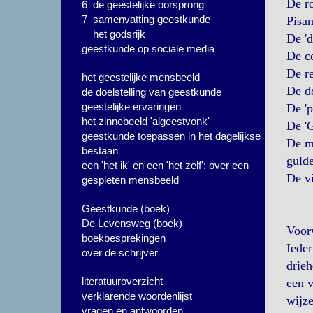
De ro
6 de geestelijke oorsprong
7 samenvatting geestkunde
Pisa
het godsrijk
De 'd
geestkunde op sociale media
De co
De r
het geestelijke mensbeeld
De d
de doelstelling van geestkunde
geestelijke ervaringen
De 'p
het zinnebeeld 'algeestvonk'
De '
geestkunde toepassen in het dagelijkse
De m
bestaan
guld
een 'het ik' en een 'het zelf': over een
De vi
gespleten mensbeeld
Geestkunde (boek)
De Levensweg (boek)
Voor
boekbesprekingen
Ieder
over de schrijver
drieh
literatuuroverzicht
een v
verklarende woordenlijst
wijze
vragen en antwoorden