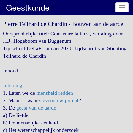
Geestkunde
Toggl
navig
Pierre Teilhard de Chardin - Bouwen aan de aarde
Oorspronkelijke titel: Construire la terre, vertaling door
H.J. Hogeboom van Buggenum
Tijdschrift Delta+, januari 2020, Tijdschrift van Stichting
Teilhard de Chardin
Inhoud
Inleiding
1. Laten we de
mensheid redden
2. Maar ... waar
stevenen wij op af
?
3. De
geest van de aarde
a) De liefde
b) De menselijke eenheid
c) Het wetenschappelijk onderzoek