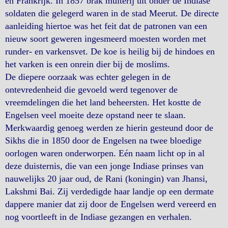
en Frankrijk. In 1857 brak muiterij uit onder de Indiase
soldaten die gelegerd waren in de stad Meerut. De directe
aanleiding hiertoe was het feit dat de patronen van een
nieuw soort geweren ingesmeerd moesten worden met
runder- en varkensvet. De koe is heilig bij de hindoes en
het varken is een onrein dier bij de moslims.
De diepere oorzaak was echter gelegen in de
ontevredenheid die gevoeld werd tegenover de
vreemdelingen die het land beheersten. Het kostte de
Engelsen veel moeite deze opstand neer te slaan.
Merkwaardig genoeg werden ze hierin gesteund door de
Sikhs die in 1850 door de Engelsen na twee bloedige
oorlogen waren onderworpen. Eén naam licht op in al
deze duisternis, die van een jonge Indiase prinses van
nauwelijks 20 jaar oud, de Rani (koningin) van Jhansi,
Lakshmi Bai. Zij verdedigde haar landje op een dermate
dappere manier dat zij door de Engelsen werd vereerd en
nog voortleeft in de Indiase gezangen en verhalen.