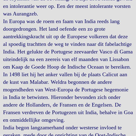
en intolerantie weer op. Een der meest intolerante vorsten
was Aurangzeb.
In Europa was de roem en faam van India reeds lang
doorgedrongen. Het land oefende een zo grote
aantrekkingskracht uit op de Europese volkeren dat deze
al spoedig trachtten de weg te vinden naar dit fabelachtige
India. Het gelukte de Portugese zeevaarder Vasco di Gama
uiteindelijk na een zeereis van elf maanden van Lissabon
om Kaap de Goede Hoop de Indische Oceaan te bereiken.
In 1498 liet hij het anker vallen bij de plaats Calicut aan
de kust van Malabar. Weldra begonnen de andere
mogendheden van West-Europa de Portugese hegemonie
in India te betwisten. Hieronder bevonden zich onder
andere de Hollanders, de Fransen en de Engelsen. De
Fransen verdreven de Portugezen uit India, behalve in Goa
en onmiddellijke omgeving.
India begon langzamerhand onder westerse invloed te
geraken, mede door de oprichting van de Oost-Indische