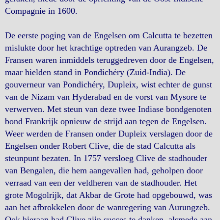
Compagnie in 1600.
De eerste poging van de Engelsen om Calcutta te bezetten
mislukte door het krachtige optreden van Aurangzeb. De
Fransen waren inmiddels teruggedreven door de Engelsen,
maar hielden stand in Pondichéry (Zuid-India). De
gouverneur van Pondichéry, Dupleix, wist echter de gunst
van de Nizam van Hyderabad en de vorst van Mysore te
verwerven. Met steun van deze twee Indiase bondgenoten
bond Frankrijk opnieuw de strijd aan tegen de Engelsen.
Weer werden de Fransen onder Dupleix verslagen door de
Engelsen onder Robert Clive, die de stad Calcutta als
steunpunt bezaten. In 1757 versloeg Clive de stadhouder
van Bengalen, die hem aangevallen had, geholpen door
verraad van een der veldheren van de stadhouder. Het
grote Mogolrijk, dat Akbar de Grote had opgebouwd, was
aan het afbrokkelen door de wanregering van Aurungzeb.
Ook hieraan had Clive zijn succes te danken, alsmede aan