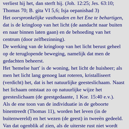
verliest hij het, dan sterft hij. (Joh. 12:25; Jes. 63:10;
Thomas 70; B. gita VI 5,6; Isja oepanishad 3)
Het
oorspronkelijke vasthouden en het Ene te behartigen
,
dat is de kringloop van het licht (de aandacht naar buiten
en naar binnen laten gaan) en de behoeding van het
centrum (door zelfbezinning).
De werking van de kringloop van het licht berust geheel
op de teruglopende beweging, namelijk dat men de
gedachten beheerst.
Het 'hemelse hart' is de woning, het licht de huisheer; als
men het licht lang genoeg laat roteren, kristalliseert
(verdicht) het, dat is het natuurlijke geesteslichaam. Naast
het lichaam ontstaat zo op natuurlijke wijze het
geesteslichaam (de geestgedaante, 1 Kor. 15:40 e.v.).
Als de ene toon van de individuatie in de geboorte
binentreedt (Thomas 11), worden het leven (in de
buitenwereld) en het wezen (de geest) in tweeën gedeeld.
Van dat ogenblik af zien, als de uiterste rust niet wordt