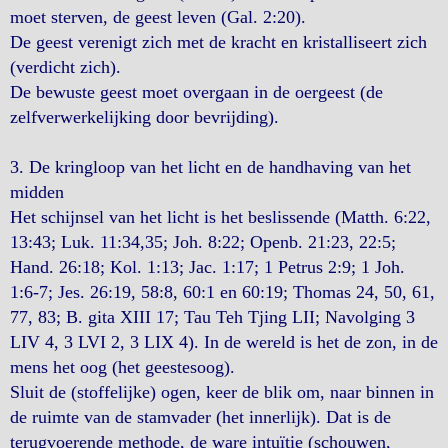
moet sterven, de geest leven (Gal. 2:20).
De geest verenigt zich met de kracht en kristalliseert zich
(verdicht zich).
De bewuste geest moet overgaan in de oergeest (de
zelfverwerkelijking door bevrijding).
3. De kringloop van het licht en de handhaving van het
midden
Het schijnsel van het licht is het beslissende (Matth. 6:22,
13:43; Luk. 11:34,35; Joh. 8:22; Openb. 21:23, 22:5;
Hand. 26:18; Kol. 1:13; Jac. 1:17; 1 Petrus 2:9; 1 Joh.
1:6-7; Jes. 26:19, 58:8, 60:1 en 60:19; Thomas 24, 50, 61,
77, 83; B. gita XIII 17; Tau Teh Tjing LII; Navolging 3
LIV 4, 3 LVI 2, 3 LIX 4). In de wereld is het de zon, in de
mens het oog (het geestesoog).
Sluit de (stoffelijke) ogen, keer de blik om, naar binnen in
de ruimte van de stamvader (het innerlijk). Dat is de
terugvoerende methode, de ware intuïtie (schouwen,