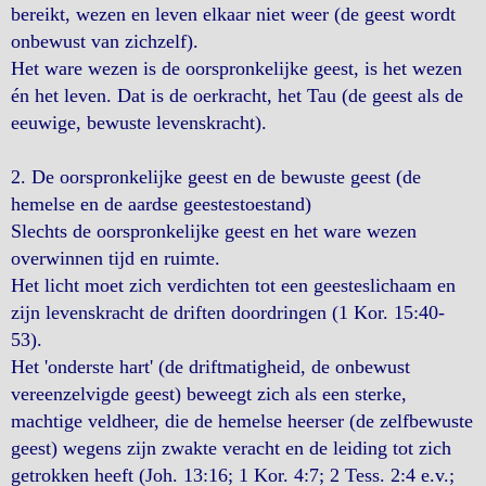
bereikt, wezen en leven elkaar niet weer (de geest wordt
onbewust van zichzelf).
Het ware wezen is de oorspronkelijke geest, is het wezen
én het leven. Dat is de oerkracht, het Tau (de geest als de
eeuwige, bewuste levenskracht).
2. De oorspronkelijke geest en de bewuste geest (de
hemelse en de aardse geestestoestand)
Slechts de oorspronkelijke geest en het ware wezen
overwinnen tijd en ruimte.
Het licht moet zich verdichten tot een geesteslichaam en
zijn levenskracht de driften doordringen (1 Kor. 15:40-
53).
Het 'onderste hart' (de driftmatigheid, de onbewust
vereenzelvigde geest) beweegt zich als een sterke,
machtige veldheer, die de hemelse heerser (de zelfbewuste
geest) wegens zijn zwakte veracht en de leiding tot zich
getrokken heeft (Joh. 13:16; 1 Kor. 4:7; 2 Tess. 2:4 e.v.;