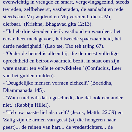
evenwichtig in vreugde en smart, vergevingsgezind, steeds
tevreden, zelfbeheerst, vastberaden, de aandacht en rede
steeds aan Mij wijdend en Mij vererend, die is Mij
dierbaar.' (Krishna, Bhagavad gita 12:13).
- 'Ik heb drie sieraden die ik vasthoud en waardeer: het
eerste heet medegevoel, het tweede spaarzaamheid, het
derde nederigheid.' (Lao tse, Tao teh tsjing 67).
- 'Onder de hemel is alleen hij, die de meest volledige
oprechtheid en betrouwbaarheid bezit, in staat om zijn
ware natuur ten volle te ontwikkelen.' (Confucius, Leer
van het gulden midden).
- 'Deugdelijke mensen vormen zichzelf.' (Boeddha,
Dhammapada 145).
- 'Wat u niet wilt dat u geschiedt, doe dat ook een ander
niet.' (Rabbijn Hillel).
- 'Heb uw naaste lief als uzelf.' (Jezus, Matth. 22:39) en
'Zalig zijn de armen van geest (zij die hongeren naar
geest)... de reinen van hart... de vredestichters... de