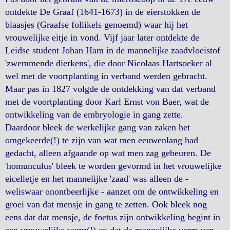
ontdekte De Graaf (1641-1673) in de eierstokken de
blaasjes (Graafse follikels genoemd) waar hij het
vrouwelijke eitje in vond. Vijf jaar later ontdekte de
Leidse student Johan Ham in de mannelijke zaadvloeistof
'zwemmende dierkens', die door Nicolaas Hartsoeker al
wel met de voortplanting in verband werden gebracht.
Maar pas in 1827 volgde de ontdekking van dat verband
met de voortplanting door Karl Ernst von Baer, wat de
ontwikkeling van de embryologie in gang zette.
Daardoor bleek de werkelijke gang van zaken het
omgekeerde(!) te zijn van wat men eeuwenlang had
gedacht, alleen afgaande op wat men zag gebeuren. De
'homunculus' bleek te worden gevormd in het vrouwelijke
eicelletje en het mannelijke 'zaad' was alleen de -
weliswaar onontbeerlijke - aanzet om de ontwikkeling en
groei van dat mensje in gang te zetten. Ook bleek nog
eens dat dat mensje, de foetus zijn ontwikkeling begint in
een vrouwelijke vorm(!) en dat de mannelijke vorm van