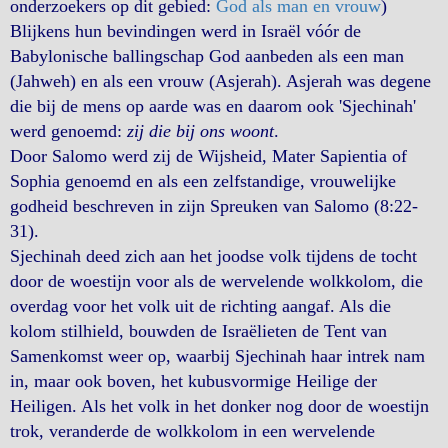
onderzoekers op dit gebied:
God als man en vrouw
)
Blijkens hun bevindingen werd in Israël vóór de
Babylonische ballingschap God aanbeden als een man
(Jahweh) en als een vrouw (Asjerah). Asjerah was degene
die bij de mens op aarde was en daarom ook 'Sjechinah'
werd genoemd:
zij die bij ons woont
.
Door Salomo werd zij de Wijsheid, Mater Sapientia of
Sophia genoemd en als een zelfstandige, vrouwelijke
godheid beschreven in zijn Spreuken van Salomo (8:22-
31).
Sjechinah deed zich aan het joodse volk tijdens de tocht
door de woestijn voor als de wervelende wolkkolom, die
overdag voor het volk uit de richting aangaf. Als die
kolom stilhield, bouwden de Israëlieten de Tent van
Samenkomst weer op, waarbij Sjechinah haar intrek nam
in, maar ook boven, het kubusvormige Heilige der
Heiligen. Als het volk in het donker nog door de woestijn
trok, veranderde de wolkkolom in een wervelende