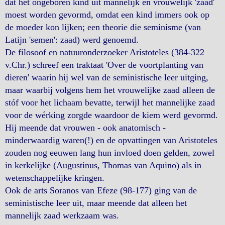
dat het ongeboren kind uit mannelijk én vrouwelijk 'zaad'
moest worden gevormd, omdat een kind immers ook op
de moeder kon lijken; een theorie die seminisme (van
Latijn 'semen': zaad) werd genoemd.
De filosoof en natuuronderzoeker Aristoteles (384-322
v.Chr.) schreef een traktaat 'Over de voortplanting van
dieren' waarin hij wel van de seministische leer uitging,
maar waarbij volgens hem het vrouwelijke zaad alleen de
stóf voor het lichaam bevatte, terwijl het mannelijke zaad
voor de wérking zorgde waardoor de kiem werd gevormd.
Hij meende dat vrouwen - ook anatomisch -
minderwaardig waren(!) en de opvattingen van Aristoteles
zouden nog eeuwen lang hun invloed doen gelden, zowel
in kerkelijke (Augustinus, Thomas van Aquino) als in
wetenschappelijke kringen.
Ook de arts Soranos van Efeze (98-177) ging van de
seministische leer uit, maar meende dat alleen het
mannelijk zaad werkzaam was.