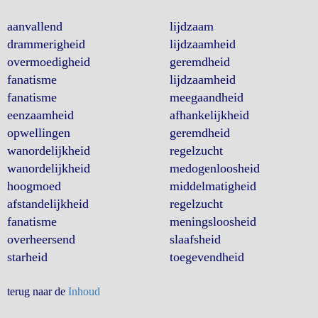
aanvallend
lijdzaam
drammerigheid
lijdzaamheid
overmoedigheid
geremdheid
fanatisme
lijdzaamheid
fanatisme
meegaandheid
eenzaamheid
afhankelijkheid
opwellingen
geremdheid
wanordelijkheid
regelzucht
wanordelijkheid
medogenloosheid
hoogmoed
middelmatigheid
afstandelijkheid
regelzucht
fanatisme
meningsloosheid
overheersend
slaafsheid
starheid
toegevendheid
terug naar de
Inhoud