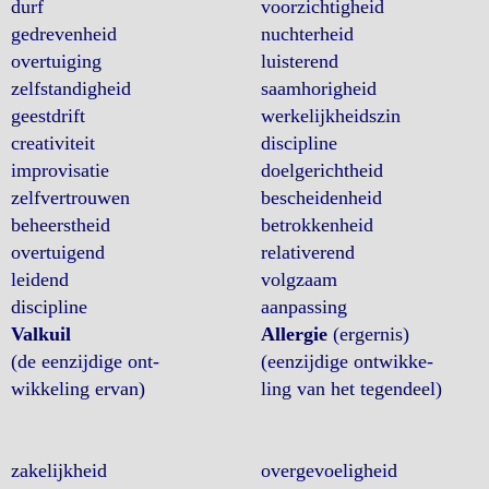
durf
voorzichtigheid
gedrevenheid
nuchterheid
overtuiging
luisterend
zelfstandigheid
saamhorigheid
geestdrift
werkelijkheidszin
creativiteit
discipline
improvisatie
doelgerichtheid
zelfvertrouwen
bescheidenheid
beheerstheid
betrokkenheid
overtuigend
relativerend
leidend
volgzaam
discipline
aanpassing
Valkuil
Allergie
(ergernis)
(de eenzijdige ont-
(eenzijdige ontwikke-
wikkeling ervan)
ling van het tegendeel)
zakelijkheid
overgevoeligheid