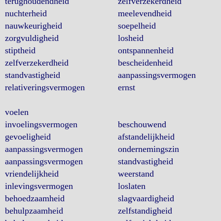
terughoudendheid
zelfverzekerdheid
nuchterheid
meelevendheid
nauwkeurigheid
soepelheid
zorgvuldigheid
losheid
stiptheid
ontspannenheid
zelfverzekerdheid
bescheidenheid
standvastigheid
aanpassingsvermogen
relativeringsvermogen
ernst
voelen
invoelingsvermogen
beschouwend
gevoeligheid
afstandelijkheid
aanpassingsvermogen
ondernemingszin
aanpassingsvermogen
standvastigheid
vriendelijkheid
weerstand
inlevingsvermogen
loslaten
behoedzaamheid
slagvaardigheid
behulpzaamheid
zelfstandigheid