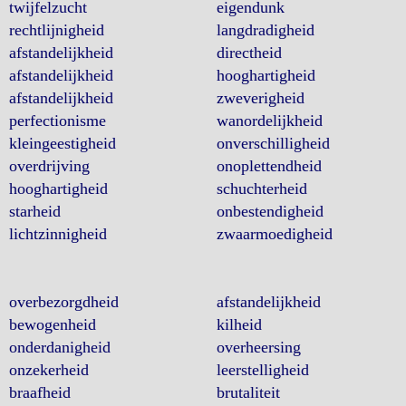
twijfelzucht
eigendunk
rechtlijnigheid
langdradigheid
afstandelijkheid
directheid
afstandelijkheid
hooghartigheid
afstandelijkheid
zweverigheid
perfectionisme
wanordelijkheid
kleingeestigheid
onverschilligheid
overdrijving
onoplettendheid
hooghartigheid
schuchterheid
starheid
onbestendigheid
lichtzinnigheid
zwaarmoedigheid
overbezorgdheid
afstandelijkheid
bewogenheid
kilheid
onderdanigheid
overheersing
onzekerheid
leerstelligheid
braafheid
brutaliteit