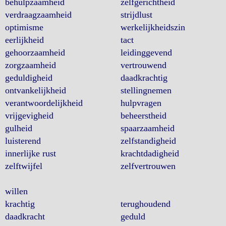
behulpzaamheid
zelfgerichtheid
verdraagzaamheid
strijdlust
optimisme
werkelijkheidszin
eerlijkheid
tact
gehoorzaamheid
leidinggevend
zorgzaamheid
vertrouwend
geduldigheid
daadkrachtig
ontvankelijkheid
stellingnemen
verantwoordelijkheid
hulpvragen
vrijgevigheid
beheerstheid
gulheid
spaarzaamheid
luisterend
zelfstandigheid
innerlijke rust
krachtdadigheid
zelftwijfel
zelfvertrouwen
willen
krachtig
terughoudend
daadkracht
geduld