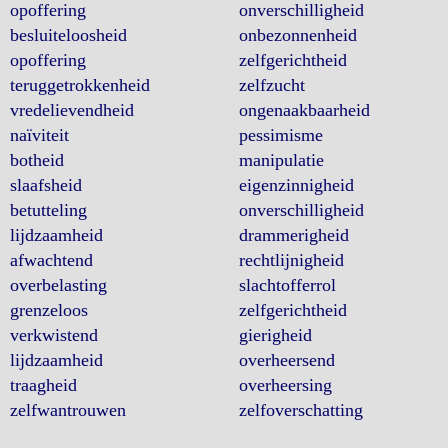
opoffering
onverschilligheid
besluiteloosheid
onbezonnenheid
opoffering
zelfgerichtheid
teruggetrokkenheid
zelfzucht
vredelievendheid
ongenaakbaarheid
naïviteit
pessimisme
botheid
manipulatie
slaafsheid
eigenzinnigheid
betutteling
onverschilligheid
lijdzaamheid
drammerigheid
afwachtend
rechtlijnigheid
overbelasting
slachtofferrol
grenzeloos
zelfgerichtheid
verkwistend
gierigheid
lijdzaamheid
overheersend
traagheid
overheersing
zelfwantrouwen
zelfoverschatting