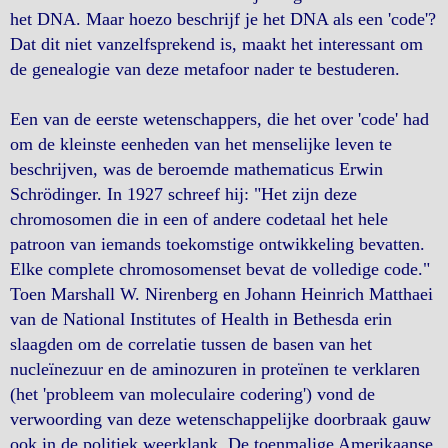
het DNA. Maar hoezo beschrijf je het DNA als een 'code'?
Dat dit niet vanzelfsprekend is, maakt het interessant om
de genealogie van deze metafoor nader te bestuderen.
Een van de eerste wetenschappers, die het over 'code' had
om de kleinste eenheden van het menselijke leven te
beschrijven, was de beroemde mathematicus Erwin
Schrödinger. In 1927 schreef hij: "Het zijn deze
chromosomen die in een of andere codetaal het hele
patroon van iemands toekomstige ontwikkeling bevatten.
Elke complete chromosomenset bevat de volledige code."
Toen Marshall W. Nirenberg en Johann Heinrich Matthaei
van de National Institutes of Health in Bethesda erin
slaagden om de correlatie tussen de basen van het
nucleïnezuur en de aminozuren in proteïnen te verklaren
(het 'probleem van moleculaire codering') vond de
verwoording van deze wetenschappelijke doorbraak gauw
ook in de politiek weerklank. De toenmalige Amerikaanse