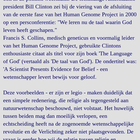
president Bill Clinton zei bij de viering van de afsluiting
van de eerste fase van het Human Genome Project in 2000
op een persconferentie: "We leren nu de taal waarin God
leven heeft geschapen."
Francis S. Collins, medisch geneticus en voormalig leider
van het Human Genome Project, gebruikte Clintons
enthousiaste citaat als titel voor zijn boek 'The Language
of God' (vertaald als 'De taal van God'). De ondertitel was:
'A Scientist Presents Evidence for Belief - een
wetenschapper levert bewijs voor geloof.
Deze voorbeelden - er zijn er legio - maken duidelijk dat
een simpele redenering, die religie als tegengesteld aan
natuurwetenschap beschouwd, niet volstaat. Het huwelijk
tussen beiden mag dan moeilijk verlopen, een
echtscheiding heeft na de zogenoemde wetenschappelijke
revolutie en de Verlichting zeker niet plaatsgevonden. De
vraag is eerder hoe wij de relatie tussen religie en