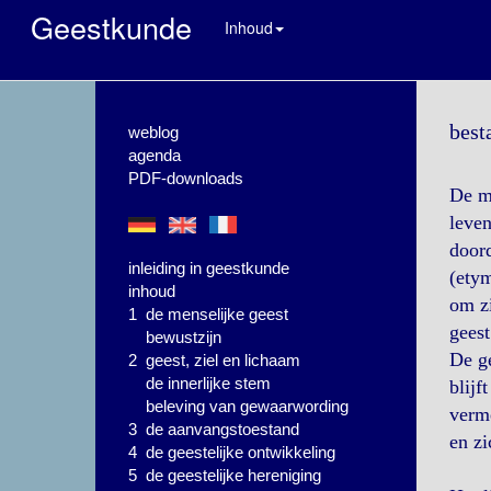
Geestkunde
Inhoud
best
weblog
agenda
PDF-downloads
De me
leven
doord
inleiding in geestkunde
(ety
inhoud
om zi
1 de menselijke geest
geest
bewustzijn
De ge
2 geest, ziel en lichaam
de innerlijke stem
blijf
beleving van gewaarwording
verme
3 de aanvangstoestand
en zi
4 de geestelijke ontwikkeling
5 de geestelijke hereniging