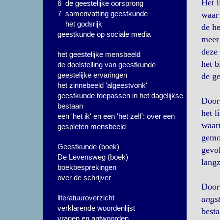
Het l
6 de geestelijke oorsprong
7 samenvatting geestkunde
waar 
het godsrijk
de he
geestkunde op sociale media
meer 
deze 
het geestelijke mensbeeld
het b
de doelstelling van geestkunde
geestelijke ervaringen
de ge
het zinnebeeld 'algeestvonk'
geestkunde toepassen in het dagelijkse
Door 
bestaan
het l
een 'het ik' en een 'het zelf': over een
waarm
gespleten mensbeeld
gemoe
Geestkunde (boek)
gevol
De Levensweg (boek)
langz
boekbesprekingen
over de schrijver
Door 
literatuuroverzicht
angs
verklarende woordenlijst
besta
vragen en antwoorden