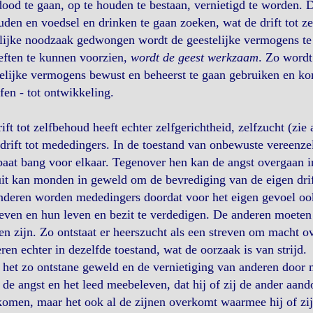
dood te gaan, op te houden te bestaan, vernietigd te worden. D
den en voedsel en drinken te gaan zoeken, wat de drift tot ze
lijke noodzaak gedwongen wordt de geestelijke vermogens te 
eften te kunnen voorzien,
wordt de geest werkzaam
. Zo wordt
elijke vermogens bewust en beheerst te gaan gebruiken en komt
fen - tot ontwikkeling.
ift tot zelfbehoud heeft echter zelfgerichtheid, zelfzucht (zi
drift tot mededingers. In de toestand van onbewuste vereenzel
aat bang voor elkaar. Tegenover hen kan de angst overgaan i
it kan monden in geweld om de bevrediging van de eigen drift
deren worden mededingers doordat voor het eigen gevoel ook 
reven en hun leven en bezit te verdedigen. De anderen moeten
n zijn. Zo ontstaat er heerszucht als een streven om macht o
ren echter in dezelfde toestand, wat de oorzaak is van strijd.
het zo ontstane geweld en de vernietiging van anderen door
 de angst en het leed meebeleven, dat hij of zij de ander aando
omen, maar het ook al de zijnen overkomt waarmee hij of zij 