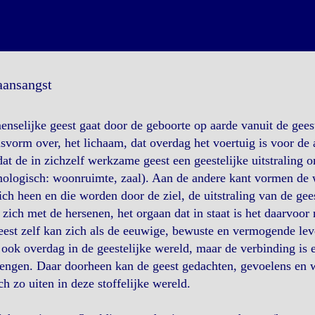
aansangst
nselijke geest gaat door de geboorte op aarde vanuit de geeste
svorm over, het lichaam, dat overdag het voertuig is voor de
at de in zichzelf werkzame geest een geestelijke uitstraling o
mologisch: woonruimte, zaal). Aan de andere kant vormen de 
ch heen en die worden door de ziel, de uitstraling van de ge
 zich met de hersenen, het orgaan dat in staat is het daarvoo
est zelf kan zich als de eeuwige, bewuste en vermogende leve
t ook overdag in de geestelijke wereld, maar de verbinding is e
ngen. Daar doorheen kan de geest gedachten, gevoelens en w
ch zo uiten in deze stoffelijke wereld.