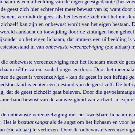
ichaam is een afbeelding van de eigen geestgedaante (het voert
de geest zich hier echter niet meer bewust van is; want door 
rsenen, verbindt de geest als het levende zich met het niet-le
zichzelf kan zijn en onbewust wordt van het eigen bestaan. 
wereld aandacht en toewijding door de zintuigen heen geheel 
ijzonder op het eigen lichaam, dat immers een uitbeelding is 
estestoestand in van
onbewuste vereenzelviging
(zie aldaar) m
die onbewuste vereenzelviging met het lichaam moet de geest
íchaam zélf ervaren, zoals honger en dorst. Door het meemake
ee de geest is vereenzelvigd - kan de geest in een heftige
ge
dstoestand is echter een toestand van de geest zelf. De hefti
g, dat de geest zichzélf gaat beleven. Door die gevoelsmatige
amerhand bewust van de aanwezigheid van zichzelf in zijn e
de onbewuste vereenzelviging met het kwetsbare lichaam is 
t
. Het is
bestaansangst
als de angst om het lichaam en voor h
an (zie aldaar) te verliezen. Door de onbewuste vereenzelvig