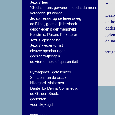
waar 
Jezus' leer
"God is mens geworden, opdat de mens
vergoddelijkt worde."
Daard
Jezus, leraar op de levensweg
en he
de Bijbel, geestelijk leerboek
daden
geschiedenis der mensheid
gelei
Kerstmis, Pasen, Pinksteren
Jezus' opstanding
de na
Jezus' wederkomst
nieuwe openbaringen
terug
godsaanwijzingen
de viereenheid of quaterniteit
Pythagoras' getallenleer
Sint Joris en de draak
Hildegard visioenen
Dante La Divina Commedia
de Gulden Snede
gedichten
voor de jeugd
gastenboek