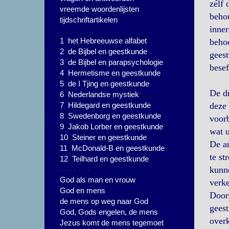
zélf 
vreemde woordenlijsten
behou
tijdschriftartikelen
inner
1 het Hebreeuwse alfabet
beho
2 de Bijbel en geestkunde
geest
3 de Bijbel en parapsychologie
besef
4 Hermetisme en geestkunde
5 de I Tjing en geestkunde
De dr
6 Nederlandse mystiek
7 Hildegard en geestkunde
deze 
8 Swedenborg en geestkunde
voorb
9 Jakob Lorber en geestkunde
wat u
10 Steiner en geestkunde
De an
11 McDonald-B en geestkunde
te st
12 Teilhard en geestkunde
- - - - - - -
kunne
God als man en vrouw
verke
God en mens
Door 
de mens op weg naar God
geest
God, Gods engelen, de mens
overk
Jezus komt de mens tegemoet