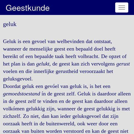
Geestkunde
Toggl
naviga
geluk
Geluk is een gevoel van welbevinden dat ontstaat,
wanneer de menselijke geest een bepaald doel heeft
bereikt of een bepaalde taak heeft volbracht. De opzet of
het plan is dan
gelukt
, de geest kan zich vervolgens
gerust
voelen en die innerlijke gerustheid veroorzaakt het
geluksgevoel.
Doordat geluk een gevóel van geluk is, is het een
gemoedstoestand
ín de geest zelf. Geluk is daardoor alleen
in de geest zelf te vinden en de geest kan daardoor alleen
volkómen gelukkig zijn, wanneer de geest gelukkig is met
zichzelf. Zo niet, dan kan ieder geluksgevoel dat zijn
oorzaak heeft in de buitenwereld, ook weer door een
oorzaak van buiten worden verstoord en kan de geest niet