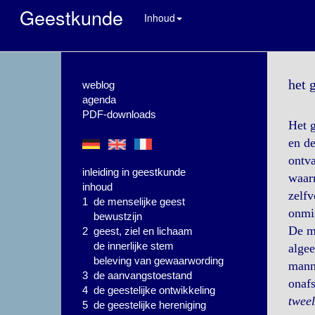
Geestkunde
Inhoud
het 
weblog
agenda
PDF-downloads
Het g
en de
ontva
inleiding in geestkunde
waarn
inhoud
zelfv
1 de menselijke geest
onmi
bewustzijn
De me
2 geest, ziel en lichaam
de innerlijke stem
algee
beleving van gewaarwording
manne
3 de aanvangstoestand
onafs
4 de geestelijke ontwikkeling
tweel
5 de geestelijke hereniging