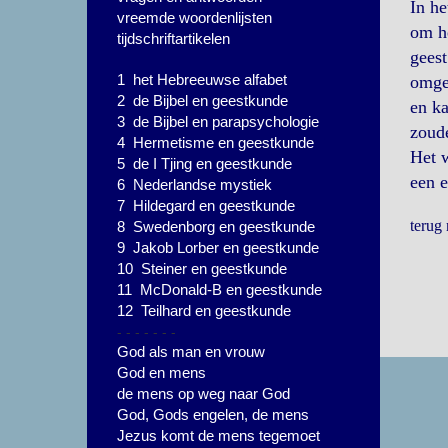
In he
vreemde woordenlijsten
om he
tijdschriftartikelen
geest
1 het Hebreeuwse alfabet
omgek
2 de Bijbel en geestkunde
en ka
3 de Bijbel en parapsychologie
zoude
4 Hermetisme en geestkunde
Het w
5 de I Tjing en geestkunde
een e
6 Nederlandse mystiek
7 Hildegard en geestkunde
terug
8 Swedenborg en geestkunde
9 Jakob Lorber en geestkunde
10 Steiner en geestkunde
11 McDonald-B en geestkunde
12 Teilhard en geestkunde
- - - - - - -
God als man en vrouw
God en mens
de mens op weg naar God
God, Gods engelen, de mens
Jezus komt de mens tegemoet