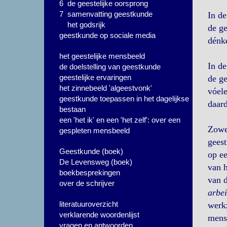
6 de geestelijke oorsprong
7 samenvatting geestkunde
In de
het godsrijk
de g
geestkunde op sociale media
dénke
het geestelijke mensbeeld
In de
de doelstelling van geestkunde
geestelijke ervaringen
de g
het zinnebeeld 'algeestvonk'
vóele
geestkunde toepassen in het dagelijkse
daard
bestaan
een 'het ik' en een 'het zelf': over een
Zowel
gespleten mensbeeld
geest
Geestkunde (boek)
op e
De Levensweg (boek)
van 
boekbesprekingen
van 
over de schrijver
arbe
literatuuroverzicht
werk
verklarende woordenlijst
mense
vragen en antwoorden