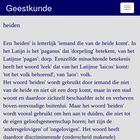
Geestkunde
Toggl
naviga
heiden
Een 'heiden' is letterlijk 'iemand die van de heide komt'. In
het Latijn is het 'paganus' dat 'dorpeling' betekent, van het
Latijnse 'pagan': dorp. Eenzelfde minachtende betekenis
heeft het woord 'leek' dat van het Latijnse 'laicus' komt:
'tot het volk behorend', van 'laos': volk.
Het woord 'heiden' wordt gebruikt door iemand die niet
van de heide en niet uit een dorp komt, maar in een stad
woont en daardoor zichzelf beschaafder acht en verheven
boven eenvoudige buitenlui. Maar het woord 'heiden'
wordt vooral gebruikt om hen aan te duiden, die niet tot
de eigen geloofsgemeenschap horen; het zijn de
'andersgelovigen' of 'ongelovigen'. Het woord heeft
daardoor discriminerende (onderscheid makende)