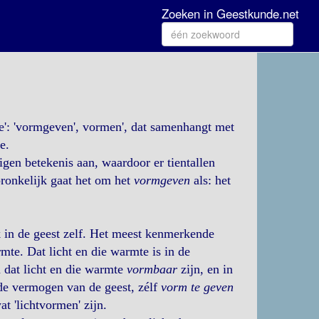
Zoeken in Geestkunde.net
e': 'vormgeven', vormen', dat samenhangt met
e.
igen betekenis aan, waardoor er tientallen
pronkelijk gaat het om het
vormgeven
als: het
k in de geest zelf. Het meest kenmerkende
armte. Dat licht en die warmte is in de
n dat licht en die warmte
vormbaar
zijn, en in
de vermogen van de geest, zélf
vorm te geven
at 'lichtvormen' zijn.