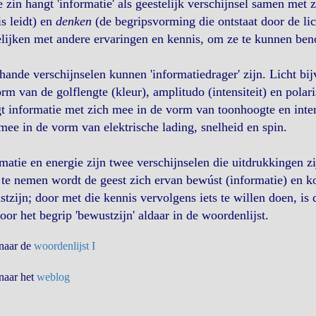
e zin hangt 'informatie' als geestelijk verschijnsel samen met
s leidt) en
denken
(de begripsvorming die ontstaat door de li
lijken met andere ervaringen en kennis, om ze te kunnen be
hande verschijnselen kunnen 'informatiedrager' zijn. Licht bi
rm van de golflengte (kleur), amplitudo (intensiteit) en pola
t informatie met zich mee in de vorm van toonhoogte en inten
mee in de vorm van elektrische lading, snelheid en spin.
matie en energie zijn twee verschijnselen die uitdrukkingen zi
te nemen wordt de geest zich ervan bewúst (informatie) en k
tzijn; door met die kennis vervolgens iets te willen doen, is 
oor het begrip 'bewustzijn' aldaar in de woordenlijst.
 naar de
woordenlijst I
 naar het
weblog