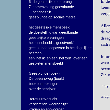
In di
6 de geestelijke oorsprong
7 samenvatting geestkunde
kenni
het godsrijk
verge
geestkunde op sociale media
Aller
het geestelijke mensbeeld
de vo
de doelstelling van geestkunde
geestelijke ervaringen
draag
het zinnebeeld 'algeestvonk'
zich 
geestkunde toepassen in het dagelijkse
bestaan
Infor
een 'het ik' en een 'het zelf': over een
waar 
gespleten mensbeeld
bewus
Geestkunde (boek)
Zie v
De Levensweg (boek)
boekbesprekingen
terug
over de schrijver
terug
literatuuroverzicht
verklarende woordenlijst
vragen en antwoorden