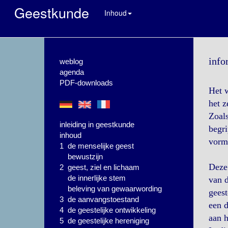
Geestkunde
Inhoud
info
weblog
agenda
PDF-downloads
Het w
het z
Zoals
inleiding in geestkunde
begri
inhoud
vorm
1 de menselijke geest
bewustzijn
Deze 
2 geest, ziel en lichaam
de innerlijke stem
van d
beleving van gewaarwording
geest
3 de aanvangstoestand
een d
4 de geestelijke ontwikkeling
aan h
5 de geestelijke hereniging