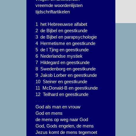
vreemde woordenlijsten
tijdschriftartikelen
1 het Hebreeuwse alfabet
2 de Bijbel en geestkunde
3 de Bijbel en parapsychologie
4 Hermetisme en geestkunde
5 de I Tjing en geestkunde
6 Nederlandse mystiek
7 Hildegard en geestkunde
8 Swedenborg en geestkunde
9 Jakob Lorber en geestkunde
10 Steiner en geestkunde
11 McDonald-B en geestkunde
12 Teilhard en geestkunde
- - - - - - -
God als man en vrouw
God en mens
de mens op weg naar God
God, Gods engelen, de mens
Jezus komt de mens tegemoet