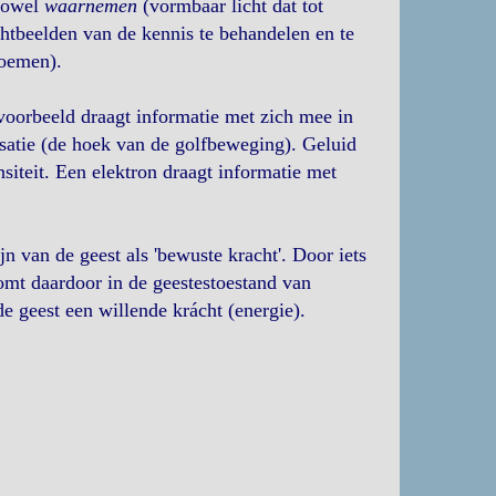
 zowel
waarnemen
(vormbaar licht dat tot
chtbeelden van de kennis te behandelen en te
noemen).
jvoorbeeld draagt informatie met zich mee in
risatie (de hoek van de golfbeweging). Geluid
siteit. Een elektron draagt informatie met
jn van de geest als 'bewuste kracht'. Door iets
omt daardoor in de geestestoestand van
de geest een willende krácht (energie).