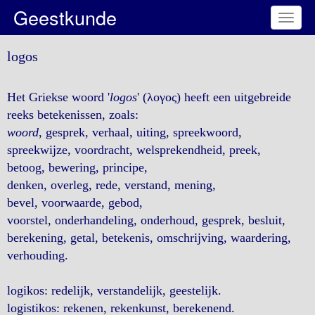
Geestkunde
Toggl
naviga
logos
Het Griekse woord '
logos
' (λογος) heeft een uitgebreide
reeks betekenissen, zoals:
woord
, gesprek, verhaal, uiting, spreekwoord,
spreekwijze, voordracht, welsprekendheid, preek,
betoog, bewering, principe,
denken, overleg, rede, verstand, mening,
bevel, voorwaarde, gebod,
voorstel, onderhandeling, onderhoud, gesprek, besluit,
berekening, getal, betekenis, omschrijving, waardering,
verhouding.
logikos: redelijk, verstandelijk, geestelijk.
logistikos: rekenen, rekenkunst, berekenend.