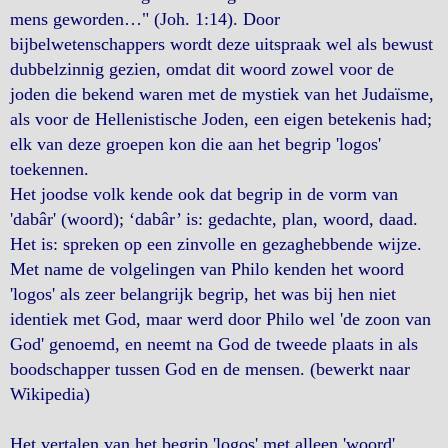
mens geworden…" (Joh. 1:14). Door
bijbelwetenschappers wordt deze uitspraak wel als bewust
dubbelzinnig gezien, omdat dit woord zowel voor de
joden die bekend waren met de mystiek van het Judaïsme,
als voor de Hellenistische Joden, een eigen betekenis had;
elk van deze groepen kon die aan het begrip 'logos'
toekennen.
Het joodse volk kende ook dat begrip in de vorm van
'dabâr' (woord); ‘dabâr’ is: gedachte, plan, woord, daad.
Het is: spreken op een zinvolle en gezaghebbende wijze.
Met name de volgelingen van Philo kenden het woord
'logos' als zeer belangrijk begrip, het was bij hen niet
identiek met God, maar werd door Philo wel 'de zoon van
God' genoemd, en neemt na God de tweede plaats in als
boodschapper tussen God en de mensen. (bewerkt naar
Wikipedia)
Het vertalen van het begrip 'logos' met alleen 'woord',