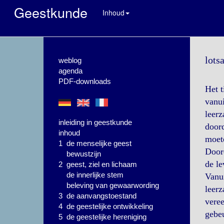
Geestkunde
Inhoud
lots
weblog
agenda
PDF-downloads
Het t
vanu
leer
inleiding in geestkunde
doord
inhoud
moet
1 de menselijke geest
Doord
bewustzijn
de le
2 geest, ziel en lichaam
de innerlijke stem
Vanui
beleving van gewaarwording
leerz
3 de aanvangstoestand
veree
4 de geestelijke ontwikkeling
gebeu
5 de geestelijke hereniging