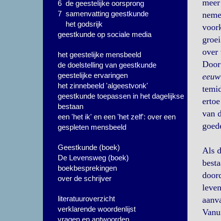
meer 
6 de geestelijke oorsprong
7 samenvatting geestkunde
nemen
het godsrijk
voork
geestkunde op sociale media
groei
over 
het geestelijke mensbeeld
Door 
de doelstelling van geestkunde
geestelijke ervaringen
eeuw
het zinnebeeld 'algeestvonk'
temid
geestkunde toepassen in het dagelijkse
ertoe
bestaan
van 
een 'het ik' en een 'het zelf': over een
goed
gespleten mensbeeld
Geestkunde (boek)
Als d
De Levensweg (boek)
best
boekbesprekingen
doord
over de schrijver
leven
literatuuroverzicht
aanva
verklarende woordenlijst
Vanui
vragen en antwoorden