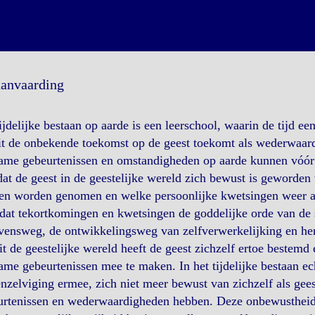
aanvaarding
ijdelijke bestaan op aarde is een leerschool, waarin de tijd e
it de onbekende toekomst op de geest toekomt als wederwaar
zame gebeurtenissen en omstandigheden op aarde kunnen vóór
at de geest in de geestelijke wereld zich bewust is geworden
en worden genomen en welke persoonlijke kwetsingen weer 
at tekortkomingen en kwetsingen de goddelijke orde van de 
vensweg, de ontwikkelingsweg van zelfverwerkelijking en he
t de geestelijke wereld heeft de geest zichzelf ertoe bestemd
ame gebeurtenissen mee te maken. In het tijdelijke bestaan ec
nzelviging ermee, zich niet meer bewust van zichzelf als geest
rtenissen en wederwaardigheden hebben. Deze onbewustheid i