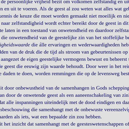
de persoonlijke vrijheid bezit om volkomen zelfstandig en uit 
 en uit te voeren. Als de geest al zou weten wat alles wat geb
ennis de keuze die moet worden gemaakt niet moeilijk en nie
 naar zelfstandigheid wordt echter bereikt door de geest in dit
te laten in een toestand van onwetendheid en daardoor zelfsta
die onwetendheid van de geestelijke zin van het stoffelijke be
igheidswaarde
die álle ervaringen en wederwaardigheden heb
den van de druk die de tijd als stroom van gebeurtenissen op 
 aangezet de eigen geestelijke vermogens bewust en beheerst t
de geest die eeuwig zijn waarde behoudt. Door weer in het r
e daden te doen, worden remmingen die op de levensweg bes
it door onbewustheid van de samenhangen in Gods schepping n
aan door de onwetende geest als een aaneenschakeling van zi
at alle inspanningen uiteindelijk met de dood eindigen en daa
sbeschouwing die samenhangt met de onbewuste vereenzelvigin
arden als iets, wat een bepaalde zin zou hebben.
t het inzicht dat samenhangt met de geesteswetenschappen of