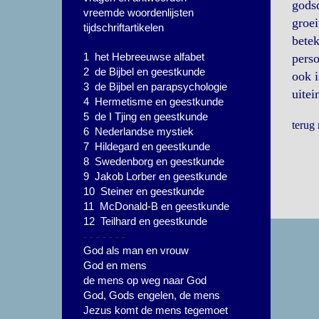
godsd
vreemde woordenlijsten
groei
tijdschriftartikelen
betek
1 het Hebreeuwse alfabet
perso
2 de Bijbel en geestkunde
ook i
3 de Bijbel en parapsychologie
uitei
4 Hermetisme en geestkunde
5 de I Tjing en geestkunde
terug
6 Nederlandse mystiek
7 Hildegard en geestkunde
8 Swedenborg en geestkunde
9 Jakob Lorber en geestkunde
10 Steiner en geestkunde
11 McDonald-B en geestkunde
12 Teilhard en geestkunde
- - - - - - -
God als man en vrouw
God en mens
de mens op weg naar God
God, Gods engelen, de mens
Jezus komt de mens tegemoet