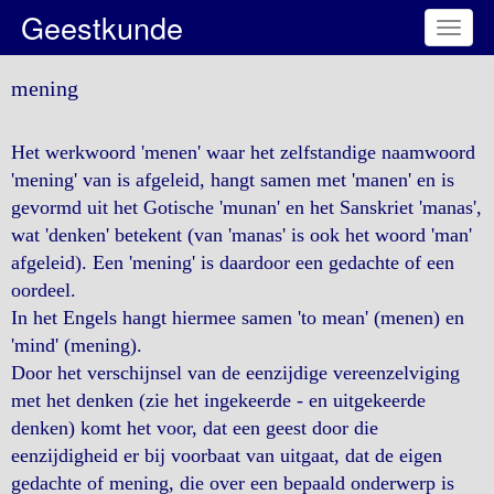
Geestkunde
Toggl
naviga
mening
Het werkwoord 'menen' waar het zelfstandige naamwoord
'mening' van is afgeleid, hangt samen met 'manen' en is
gevormd uit het Gotische 'munan' en het Sanskriet 'manas',
wat 'denken' betekent (van 'manas' is ook het woord 'man'
afgeleid). Een 'mening' is daardoor een gedachte of een
oordeel.
In het Engels hangt hiermee samen 'to mean' (menen) en
'mind' (mening).
Door het verschijnsel van de eenzijdige vereenzelviging
met het denken (zie het ingekeerde - en uitgekeerde
denken) komt het voor, dat een geest door die
eenzijdigheid er bij voorbaat van uitgaat, dat de eigen
gedachte of mening, die over een bepaald onderwerp is