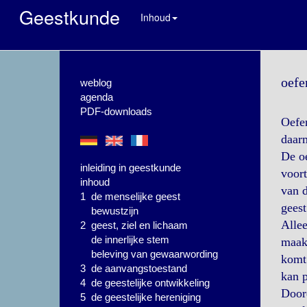
Geestkunde
Inhoud
oefe
weblog
agenda
PDF-downloads
Oefe
daar
De oe
inleiding in geestkunde
voort
inhoud
van d
1 de menselijke geest
geest
bewustzijn
Allee
2 geest, ziel en lichaam
de innerlijke stem
maakt
beleving van gewaarwording
komt 
3 de aanvangstoestand
kan p
4 de geestelijke ontwikkeling
Doord
5 de geestelijke hereniging