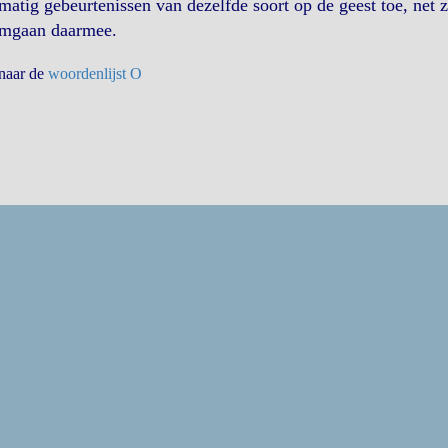
matig gebeurtenissen van dezelfde soort op de geest toe, net 
omgaan daarmee.
 naar de
woordenlijst O