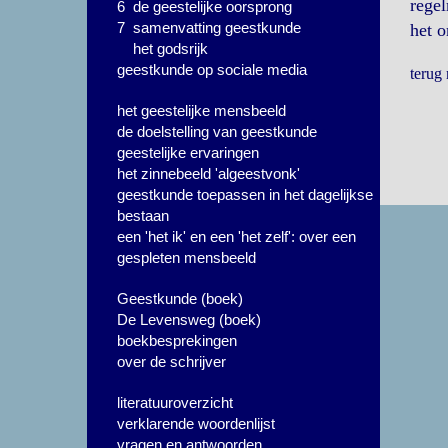
regel
6 de geestelijke oorsprong
7 samenvatting geestkunde
het 
het godsrijk
geestkunde op sociale media
terug
het geestelijke mensbeeld
de doelstelling van geestkunde
geestelijke ervaringen
het zinnebeeld 'algeestvonk'
geestkunde toepassen in het dagelijkse
bestaan
een 'het ik' en een 'het zelf': over een
gespleten mensbeeld
Geestkunde (boek)
De Levensweg (boek)
boekbesprekingen
over de schrijver
literatuuroverzicht
verklarende woordenlijst
vragen en antwoorden