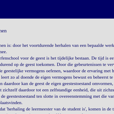
nen
nen is: door het voortdurende herhalen van een bepaalde w
mee.
fenschool voor de geest is het tijdelijke bestaan. De tijd is 
durend op de geest toekomen. Door die gebeurtenissen te verw
e geestelijke vermogens oefenen, waardoor de ervaring met 
 leert zo al doende de eigen vermogens bewust en beheerst te
n daardoor kan de geest de eigen geestestoestand omvormen, w
 zichzelf daardoor tot een zelfstandige eenheid, die uit zich
de geestestoestand ten slotte in overeenstemming met die va
laatsvinden.
at 'herhaling de leermeester van de student is', komen in de 