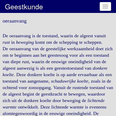
Geestkunde
Toggl
naviga
oeraanvang
De oeraanvang is de toestand, waarin de algeest vanuit
rust
in
beweging
komt om de schepping te scheppen.
De oeraanvang van de geestelijke werkzaamheid doet zich
om te beginnen aan het geestesoog voor als een toestand
van diepe rust, waarin de eeuwige oneindigheid van de
algeest aanwezig is als een geestestoestand van
donkere
koelte
. Deze donkere koelte is op aarde ervaarbaar als een
toestand van aangename,
schaduwrijke koelte
, zoals in de
ochtend voor zonsopgang. Vanuit de rustende toestand van
de algeest begint de geestkracht te bewegen, waardoor
zich uit de donkere koelte door beweging de
lichtende
warmte
ontwikkelt. Deze lichtende warmte is eveneens
alomtegenwoordig in de eeuwige oneindigheid. De