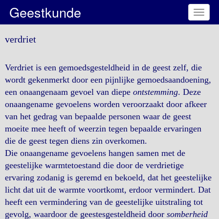
Geestkunde
Toggl
naviga
verdriet
Verdriet is een gemoedsgesteldheid in de geest zelf, die
wordt gekenmerkt door een pijnlijke gemoedsaandoening,
een onaangenaam gevoel van diepe
ontstemming
. Deze
onaangename gevoelens worden veroorzaakt door afkeer
van het gedrag van bepaalde personen waar de geest
moeite mee heeft of weerzin tegen bepaalde ervaringen
die de geest tegen diens zin overkomen.
Die onaangename gevoelens hangen samen met de
geestelijke warmtetoestand die door de verdrietige
ervaring zodanig is geremd en bekoeld, dat het geestelijke
licht dat uit de warmte voortkomt, erdoor vermindert. Dat
heeft een vermindering van de geestelijke uitstraling tot
gevolg, waardoor de geestesgesteldheid door
somberheid