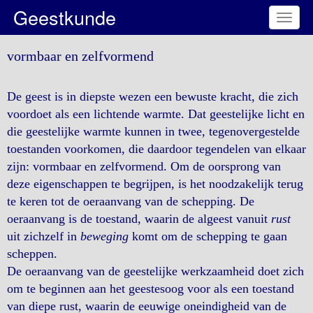
Geestkunde
Toggl
naviga
vormbaar en zelfvormend
De geest is in diepste wezen een bewuste kracht, die zich
voordoet als een lichtende warmte. Dat geestelijke licht en
die geestelijke warmte kunnen in twee, tegenovergestelde
toestanden voorkomen, die daardoor tegendelen van elkaar
zijn: vormbaar en zelfvormend. Om de oorsprong van
deze eigenschappen te begrijpen, is het noodzakelijk terug
te keren tot de oeraanvang van de schepping. De
oeraanvang is de toestand, waarin de algeest vanuit
rust
uit zichzelf in
beweging
komt om de schepping te gaan
scheppen.
De oeraanvang van de geestelijke werkzaamheid doet zich
om te beginnen aan het geestesoog voor als een toestand
van diepe rust, waarin de eeuwige oneindigheid van de