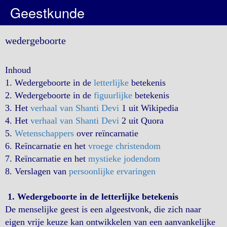
Geestkunde
wedergeboorte
Inhoud
1. Wedergeboorte in de
letterlijke
betekenis
2. Wedergeboorte in de
figuurlijke
betekenis
3. Het
verhaal van Shanti Devi
1 uit Wikipedia
4. Het
verhaal van Shanti Devi
2 uit Quora
5.
Wetenschappers
over reïncarnatie
6. Reïncarnatie en het
vroege christendom
7. Reïncarnatie en het
mystieke jodendom
8. Verslagen van
persoonlijke ervaringen
1. Wedergeboorte in de letterlijke betekenis
De menselijke geest is een algeestvonk, die zich naar
eigen vrije keuze kan ontwikkelen van een aanvankelijke