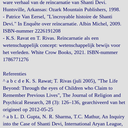
ware verhaal van de reïncarnatie van Shanti Devi.
Huntsville, Arkansas: Ozark Mountain Publishers, 1998.
- Patrice Van Eersel, "L'incroyable histoire de Shanti
Devi." In Enquête over reïncarnatie. Albin Michel, 2009.
ISBN-nummer 2226191208
- K.S. Ravat en T. Rivas. Reïncarnatie als een
wetenschappelijk concept: wetenschappelijk bewijs voor
het verleden. White Crow Books, 2021. ISBN-nummer
1786771276
Referenties
^ a b c d e K. S. Rawat; T. Rivas (juli 2005), "The Life
Beyond: Through the eyes of Children who Claim to
Remember Previous Lives", The Journal of Religion and
Psychical Research, 28 (3): 126–136, gearchiveerd van het
origineel op 2012-05-25
^ a b L. D. Gupta, N. R. Sharma, T.C. Mathur, An Inquiry
into the Case of Shanti Devi, International Aryan League,