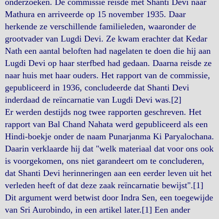
onderzoeken. De commissie reisde met Shanti Devi naar
Mathura en arriveerde op 15 november 1935. Daar
herkende ze verschillende familieleden, waaronder de
grootvader van Lugdi Devi. Ze kwam erachter dat Kedar
Nath een aantal beloften had nagelaten te doen die hij aan
Lugdi Devi op haar sterfbed had gedaan. Daarna reisde ze
naar huis met haar ouders. Het rapport van de commissie,
gepubliceerd in 1936, concludeerde dat Shanti Devi
inderdaad de reïncarnatie van Lugdi Devi was.[2]
Er werden destijds nog twee rapporten geschreven. Het
rapport van Bal Chand Nahata werd gepubliceerd als een
Hindi-boekje onder de naam Punarjanma Ki Paryalochana.
Daarin verklaarde hij dat "welk materiaal dat voor ons ook
is voorgekomen, ons niet garandeert om te concluderen,
dat Shanti Devi herinneringen aan een eerder leven uit het
verleden heeft of dat deze zaak reïncarnatie bewijst".[1]
Dit argument werd betwist door Indra Sen, een toegewijde
van Sri Aurobindo, in een artikel later.[1] Een ander