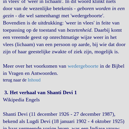
in vlees' of 'weer in lichaam'. In dit woord klinkt niets
door van de wezenlijke betekenis -
geboren worden in een
gezin
- die wel samenhangt met 'wedergeboorte'.
Bovendien is de uitdrukking: 'weer in vlees' in feite van
toepassing op de toestand van
bezetenheid
. Daarbij komt
een vreemde geest op onrechtmatige wijze weer in het
vlees (lichaam) van een persoon op aarde, bij wie dat door
zijn of haar geestelijke zwakte of ziek zijn, mogelijk is.
Meer over het voorkomen van
wedergeboorte
in de Bijbel
in Vragen en Antwoorden.
terug naar de
Inhoud
3. Het verhaal van Shanti Devi 1
Wikipedia Engels
Shanti Devi (11 december 1926 - 27 december 1987),
bekend als Lugdi Devi (18 januari 1902 - 4 oktober 1925)
in haar vermeende vorige leven, was een Indiase vrouw,