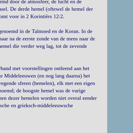
rmd door de atmosfeer, de lucht en de
nsel. De derde hemel (oftewel de hemel der
omt voor in 2 Korintiërs 12:2.
 genoemd in de Talmoed en de Koran. In de
aar na de eerste zonde van de mens naar de
hemel die verder weg lag, tot de zevende
and met voorstellingen ontleend aan het
 de Middeleeuwen (en nog lang daarna) het
wegende sferen (hemelen), elk met een eigen
enoemd; de hoogste hemel was de vurige
men dezer hemelen worden niet overal eender
odsche en grieksch-middeleeuwsche