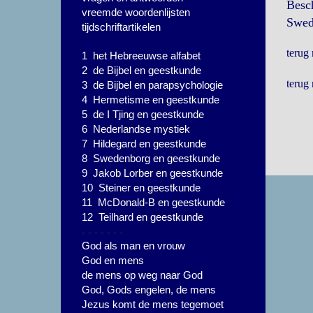
Besc
vreemde woordenlijsten
Swede
tijdschriftartikelen
terug
1 het Hebreeuwse alfabet
2 de Bijbel en geestkunde
terug
3 de Bijbel en parapsychologie
4 Hermetisme en geestkunde
5 de I Tjing en geestkunde
6 Nederlandse mystiek
7 Hildegard en geestkunde
8 Swedenborg en geestkunde
9 Jakob Lorber en geestkunde
10 Steiner en geestkunde
11 McDonald-B en geestkunde
12 Teilhard en geestkunde
- - - - - - -
God als man en vrouw
God en mens
de mens op weg naar God
God, Gods engelen, de mens
Jezus komt de mens tegemoet