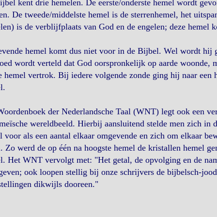
jbel kent drie hemelen. De eerste/onderste hemel wordt gevo
n. De tweede/middelste hemel is de sterrenhemel, het uitspa
en) is de verblijfplaats van God en de engelen; deze hemel k
vende hemel komt dus niet voor in de Bijbel. Wel wordt hij
ed wordt verteld dat God oorspronkelijk op aarde woonde, m
e hemel vertrok. Bij iedere volgende zonde ging hij naar een 
l.
Woordenboek der Nederlandsche Taal (WNT) legt ook een verb
meïsche wereldbeeld. Hierbij aansluitend stelde men zich in
l voor als een aantal elkaar omgevende en zich om elkaar be
. Zo werd de op één na hoogste hemel de kristallen hemel g
l. Het WNT vervolgt met: "Het getal, de opvolging en de na
even; ook loopen stellig bij onze schrijvers de bijbelsch-jo
tellingen dikwijls dooreen."