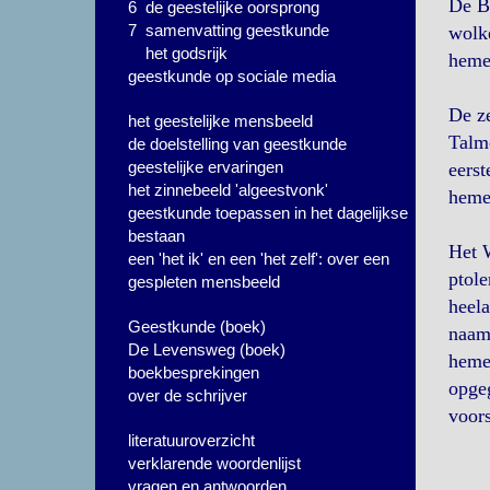
De Bi
6 de geestelijke oorsprong
7 samenvatting geestkunde
wolke
het godsrijk
hemel
geestkunde op sociale media
De ze
het geestelijke mensbeeld
Talmo
de doelstelling van geestkunde
geestelijke ervaringen
eerst
het zinnebeeld 'algeestvonk'
heme
geestkunde toepassen in het dagelijkse
bestaan
Het 
een 'het ik' en een 'het zelf': over een
ptole
gespleten mensbeeld
heela
Geestkunde (boek)
naam
De Levensweg (boek)
heme
boekbesprekingen
opgeg
over de schrijver
voors
literatuuroverzicht
verklarende woordenlijst
vragen en antwoorden