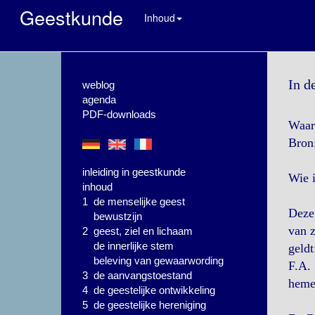
Geestkunde
Inhoud
In d
weblog
agenda
PDF-downloads
Waar 
Bron:
inleiding in geestkunde
Wie i
inhoud
1 de menselijke geest
Deze 
bewustzijn
van z
2 geest, ziel en lichaam
de innerlijke stem
geldt
beleving van gewaarwording
F.A. 
3 de aanvangstoestand
hemel
4 de geestelijke ontwikkeling
5 de geestelijke hereniging