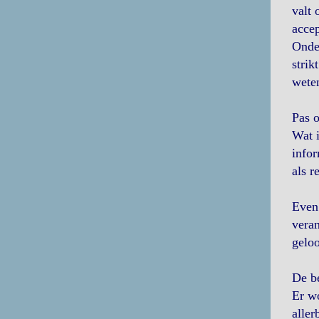
valt 
acce
Onder
strik
weten
Pas 
Wat i
infor
als r
Even 
veran
geloo
De be
Er wo
aller