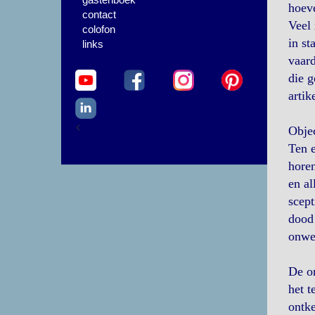
hoeve
contact
Veel 
colofon
in st
links
vaard
die g
artik
<
Objec
Ten e
horen
en al
scept
dood 
onwet
De or
het t
ontke