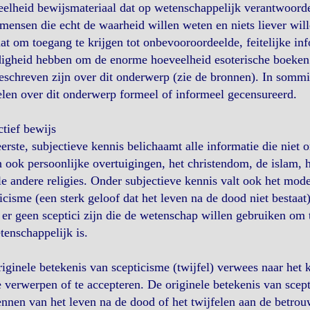
elheid bewijsmateriaal dat op wetenschappelijk verantwoorde
mensen die echt de waarheid willen weten en niets liever will
aat om toegang te krijgen tot onbevooroordeelde, feitelijke inf
igheid hebben om de enorme hoeveelheid esoterische boeken t
eschreven zijn over dit onderwerp (zie de bronnen). In som
elen over dit onderwerp formeel of informeel gecensureerd.
tief bewijs
erste, subjectieve kennis belichaamt alle informatie die niet
 ook persoonlijke overtuigingen, het christendom, de islam, 
le andere religies. Onder subjectieve kennis valt ook het mode
icisme (een sterk geloof dat het leven na de dood niet bestaat
er geen sceptici zijn die de wetenschap willen gebruiken om t
enschappelijk is.
iginele betekenis van scepticisme (twijfel) verwees naar het
e verwerpen of te accepteren. De originele betekenis van scep
nnen van het leven na de dood of het twijfelen aan de betro