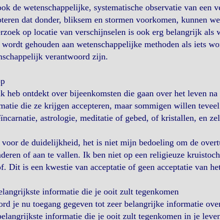
ook de wetenschappelijke, systematische observatie van een ve
pteren dat donder, bliksem en stormen voorkomen, kunnen we 
zoek op locatie van verschijnselen is ook erg belangrijk als
t wordt gehouden aan wetenschappelijke methoden als iets wor
schappelijk verantwoord zijn.
op
k heb ontdekt over bijeenkomsten die gaan over het leven na
matie die ze krijgen accepteren, maar sommigen willen tevee
eïncarnatie, astrologie, meditatie of gebed, of kristallen, en z
voor de duidelijkheid, het is niet mijn bedoeling om de overt
deren of aan te vallen. Ik ben niet op een religieuze kruistoc
f. Dit is een kwestie van acceptatie of geen acceptatie van he
langrijkste informatie die je ooit zult tegenkomen
rd je nu toegang gegeven tot zeer belangrijke informatie ove
belangrijkste informatie die je ooit zult tegenkomen in je leve