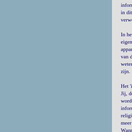
infor
in di
verw
In he
eigen
appar
van d
weten
zijn.
Het '
Jij, 
worde
infor
relig
meer 
Wanne