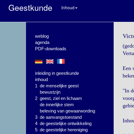
Geestkunde
Inhoud
Vict
weblog
agenda
(ged
PDF-downloads
Verta
Een s
inleiding in geestkunde
beke
inhoud
1 de menselijke geest
"In d
bewustzijn
voor
2 geest, ziel en lichaam
de innerlijke stem
gebie
beleving van gewaarwording
3 de aanvangstoestand
Inho
4 de geestelijke ontwikkeling
5 de geestelijke hereniging