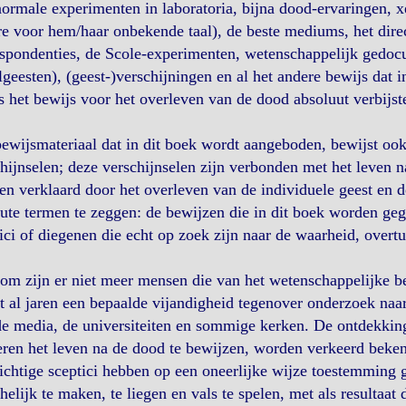
ormale experimenten in laboratoria, bijna dood-ervaringen, 
e voor hem/haar onbekende taal), de beste mediums, het dir
spondenties, de Scole-experimenten, wetenschappelijk gedocum
geesten), (geest-)verschijningen en al het andere bewijs dat i
s het bewijs voor het overleven van de dood absoluut verbijs
ewijsmateriaal dat in dit boek wordt aangeboden, bewijst o
hijnselen; deze verschijnselen zijn verbonden met het leven 
n verklaard door het overleven van de individuele geest en d
ute termen te zeggen: de bewijzen die in dit boek worden gege
ici of diegenen die echt op zoek zijn naar de waarheid, overt
m zijn er niet meer mensen die van het wetenschappelijke b
t al jaren een bepaalde vijandigheid tegenover onderzoek naar
e media, de universiteiten en sommige kerken. De ontdekkin
eren het leven na de dood te bewijzen, worden verkeerd beke
ichtige sceptici hebben op een oneerlijke wijze toestemmin
helijk te maken, te liegen en vals te spelen, met als resultaa