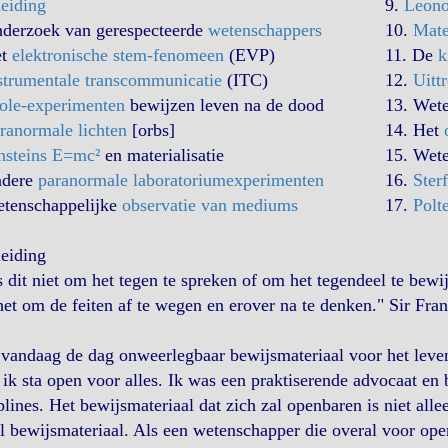
leiding
9.
Leono
nderzoek van gerespecteerde
wetenschappers
10.
Mate
et
elektronische stem-fenomeen
(EVP)
11. De
k
strumentale transcommunicatie
(ITC)
12.
Uitt
ole-experimenten
bewijzen leven na de dood
13. Wet
ranormale lichten
[orbs]
14. Het
nsteins E=mc²
en materialisatie
15. Wet
ndere
paranormale laboratoriumexperimenten
16.
Ster
etenschappelijke
observatie van mediums
17.
Polt
leiding
 dit niet om het tegen te spreken of om het tegendeel te bew
het om de feiten af te wegen en erover na te denken." Sir Fra
 vandaag de dag onweerlegbaar bewijsmateriaal voor het leven
ik sta open voor alles. Ik was een praktiserende advocaat en 
plines. Het bewijsmateriaal dat zich zal openbaren is niet all
l bewijsmateriaal. Als een wetenschapper die overal voor ope