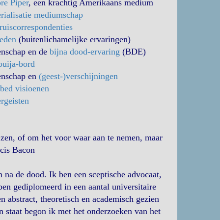
re Piper
, een krachtig Amerikaans medium
rialisatie mediumschap
ruiscorrespondenties
reden
(buitenlichamelijke ervaringen)
enschap en de
bijna dood-ervaring
(BDE)
ouija-bord
enschap en
(geest-)verschijningen
fbed visioenen
ergeisten
ijzen, of om het voor waar aan te nemen, maar
ncis Bacon
 na de dood. Ik ben een sceptische advocaat,
ben gediplomeerd in een aantal universitaire
een abstract, theoretisch en academisch gezien
n staat begon ik met het onderzoeken van het