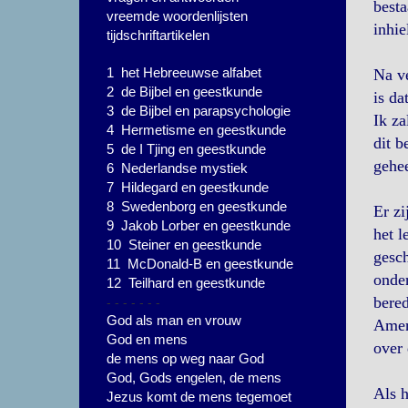
besta
vreemde woordenlijsten
inhie
tijdschriftartikelen
1 het Hebreeuwse alfabet
Na ve
2 de Bijbel en geestkunde
is da
3 de Bijbel en parapsychologie
Ik za
4 Hermetisme en geestkunde
dit b
5 de I Tjing en geestkunde
gehee
6 Nederlandse mystiek
7 Hildegard en geestkunde
8 Swedenborg en geestkunde
Er zi
9 Jakob Lorber en geestkunde
het l
10 Steiner en geestkunde
gesch
11 McDonald-B en geestkunde
onder
12 Teilhard en geestkunde
- - - - - - -
bered
God als man en vrouw
Ameri
God en mens
over 
de mens op weg naar God
God, Gods engelen, de mens
Als h
Jezus komt de mens tegemoet