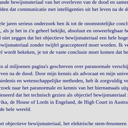
ande bewijsmateriaal van het overleven van de dood en same
lden dat communicatie met intelligenties uit het leven na de 
le jaren serieus onderzoek ben ik tot de onomstotelijke conc
t, als je het in z'n geheel bekijkt, absoluut en onweerlegbaar 
l niet zeggen dat het objectieve bewijsmateriaal een hele hoge
ewijsmateriaal zonder twijfel geaccepteerd moet worden. Ik ver
l wordt bekeken, je tot de vaste conclusie moet komen dat he
jn al miljoenen pagina's geschreven over paranormale versch
even na de dood. Door mijn kennis als advocaat en mijn univer
iedenis en wetenschappelijke methoden, heb ik zorgvuldig ve
zoek naar het paranormale en kennis van het hiernamaals uit
eneerd dat het technisch gezien als objectief bewijsmateriaa
ka, de House of Lords in Engeland, de High Court in Australi
de hele wereld.
et objectieve bewijsmateriaal, het elektrische stem-fenomee