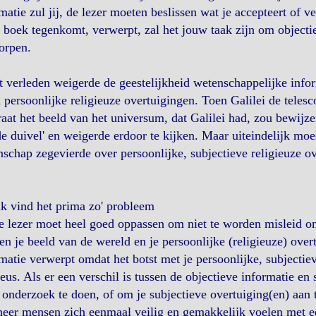
matie zul jij, de lezer moeten beslissen wat je accepteert of v
t boek tegenkomt, verwerpt, zal het jouw taak zijn om objecti
orpen.
t verleden weigerde de geestelijkheid wetenschappelijke info
 persoonlijke religieuze overtuigingen. Toen Galilei de telesco
aat het beeld van het universum, dat Galilei had, zou bewijz
e duivel' en weigerde erdoor te kijken. Maar uiteindelijk moes
schap zegevierde over persoonlijke, subjectieve religieuze o
ik vind het prima zo' probleem
de lezer moet heel goed oppassen om niet te worden misleid o
n je beeld van de wereld en je persoonlijke (religieuze) over
matie verwerpt omdat het botst met je persoonlijke, subjectiev
ieus. Als er een verschil is tussen de objectieve informatie en
onderzoek te doen, of om je subjectieve overtuiging(en) aan 
er mensen zich eenmaal veilig en gemakkelijk voelen met ee