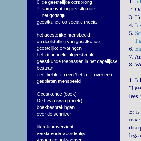
1.
In
6 de geestelijke oorsprong
7 samenvatting geestkunde
2. O
het godsrijk
3. H
geestkunde op sociale media
4.
In
5.
Sc
het geestelijke mensbeeld
Pa
de doelstelling van geestkunde
geestelijke ervaringen
6.
Ei
het zinnebeeld 'algeestvonk'
7. A
geestkunde toepassen in het dagelijkse
8. W
bestaan
een 'het ik' en een 'het zelf': over een
1.
In
gespleten mensbeeld
"Lees
Geestkunde (boek)
lees 
De Levensweg (boek)
boekbesprekingen
Er is
over de schrijver
maar 
literatuuroverzicht
disci
verklarende woordenlijst
legaa
vragen en antwoorden