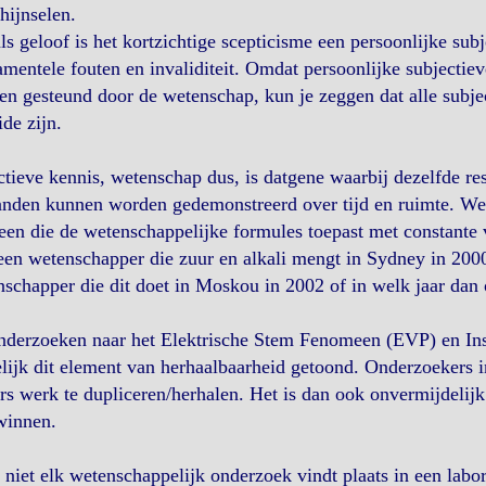
hijnselen.
ls geloof is het kortzichtige scepticisme een persoonlijke sub
mentele fouten en invaliditeit. Omdat persoonlijke subjectieve
n gesteund door de wetenschap, kun je zeggen dat alle subjec
ide zijn.
tieve kennis, wetenschap dus, is datgene waarbij dezelfde re
nden kunnen worden gedemonstreerd over tijd en ruimte. Wete
een die de wetenschappelijke formules toepast met constante v
en wetenschapper die zuur en alkali mengt in Sydney in 2000 
schapper die dit doet in Moskou in 2002 of in welk jaar dan 
nderzoeken naar het Elektrische Stem Fenomeen (EVP) en In
lijk dit element van herhaalbaarheid getoond. Onderzoekers in
rs werk te dupliceren/herhalen. Het is dan ook onvermijdelijk 
winnen.
niet elk wetenschappelijk onderzoek vindt plaats in een lab