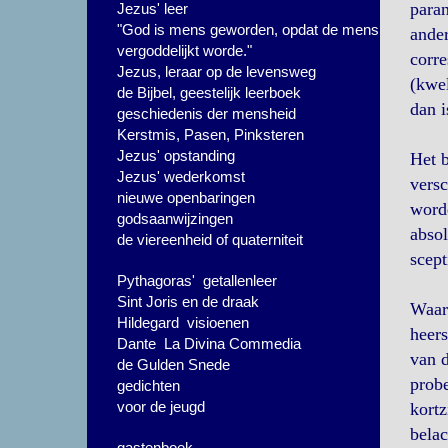
paran
Jezus' leer
"God is mens geworden, opdat de mens
ander
vergoddelijkt worde."
corre
Jezus, leraar op de levensweg
(kwel
de Bijbel, geestelijk leerboek
dan i
geschiedenis der mensheid
Kerstmis, Pasen, Pinksteren
Jezus' opstanding
Het b
Jezus' wederkomst
versc
nieuwe openbaringen
worde
godsaanwijzingen
absol
de viereenheid of quaterniteit
scept
Pythagoras' getallenleer
Sint Joris en de draak
Waaro
Hildegard visioenen
heers
Dante La Divina Commedia
van d
de Gulden Snede
prob
gedichten
voor de jeugd
kortz
belac
gastenboek