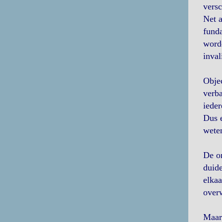
versc
Net a
funda
worde
inval
Objec
verba
ieder
Dus e
weten
De o
duide
elkaa
over
Maar 