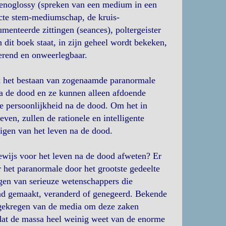
xenoglossy (spreken van een medium in een
ecte stem-mediumschap, de kruis-
enteerde zittingen (seances), poltergeister
n dit boek staat, in zijn geheel wordt bekeken,
terend en onweerlegbaar.
ok het bestaan van zogenaamde paranormale
na de dood en ze kunnen alleen afdoende
e persoonlijkheid na de dood. Om het in
ven, zullen de rationele en intelligente
uigen van het leven na de dood.
ewijs voor het leven na de dood afweten? Er
 het paranormale door het grootste gedeelte
gen van serieuze wetenschappers die
nd gemaakt, veranderd of genegeerd. Bekende
g gekregen van de media om deze zaken
t dat de massa heel weinig weet van de enorme