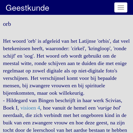
Geestkunde
Toggl
naviga
orb
Het woord 'orb' is afgeleid van het Latijnse 'orbis', dat veel
betekenissen heeft, waaronder: 'cirkel', 'kringloop', 'ronde
schijf' en 'oog'. Het woord orb wordt gebruikt om de
meestal witte, ronde schijven aan te duiden die met enige
regelmaat op zowel digitale als op niet-digitale foto's
verschijnen. Het verschijnsel komt voor bij bepaalde
mensen, bij zwangere vrouwen en bij spirituele
bijeenkomsten, maar ook willekeurig.
- Hildegard van Bingen beschrijft in haar werk Scivias,
Boek I,
visioen 4
, hoe vanuit de hemel een '
vurige bol
'
neerdaalt, die zich verbindt met het ongeboren kind in de
buik van een zwangere vrouw en hoe deze geest, na zijn
tocht door de leerschool van het aardse bestaan te hebben