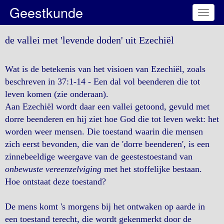
Geestkunde
Toggl
naviga
de vallei met 'levende doden' uit Ezechiël
Wat is de betekenis van het visioen van Ezechiël, zoals
beschreven in 37:1-14 - Een dal vol beenderen die tot
leven komen (zie onderaan).
Aan Ezechiël wordt daar een vallei getoond, gevuld met
dorre beenderen en hij ziet hoe God die tot leven wekt: het
worden weer mensen. Die toestand waarin die mensen
zich eerst bevonden, die van de 'dorre beenderen', is een
zinnebeeldige weergave van de geestestoestand van
onbewuste vereenzelviging
met het stoffelijke bestaan.
Hoe ontstaat deze toestand?
De mens komt 's morgens bij het ontwaken op aarde in
een toestand terecht, die wordt gekenmerkt door de