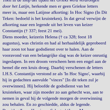
door het Latijn
, herkende men er geen Griekse letters
meer in, maar een Latijnse afkorting: In Hoc Signo (In Dit
Teken: bedoeld is het kruisteken). In dat geval verwijst de
afkorting naar een legende uit het leven van keizer
Constantijn († 337; feest 21 mei).
Diens moeder, keizerin Helena († ca 328; feest 18
augustus), was christin en had al herhaaldelijk geprobeerd
haar zoon tot haar godsdienst over te halen. Aan de
vooravond van een belangrijke slag was de keizer onrustig
ingeslapen. In een droom verscheen hem een engel aan de
hemel die een kruis droeg. Daarbij verschenen de letters
I.H.S. Constantijn verstond ze als 'In Hoc Signo', waarbij
hij in gedachten aanvulde "vinces" [In dit teken zul je
overwinnen]. Hij beloofde de godsdienst van het
kruisteken, waar zijn moeder zo aan gehecht was, aan te
nemen in geval hij de volgende morgen de overwinning
zou behalen. En zo geschiedde, aldus de legende.