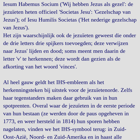
Iesum Habemus Socium ('Wij hebben Jezus als gezel': de
jezuïeten heten officieel 'Societas Jesu': 'Gezelschap van
Jezus'); of Iesu Humilis Societas ('Het nederige gezelschap
van Jezus').
Het zijn waarschijnlijk ook de jezuïeten geweest die onder
de drie letters drie spijkers toevoegden; deze verwijzen
naar Jezus' lijden en dood; soms meent men daarin de
letter 'v' te herkennen; deze wordt dan gezien als de
afkorting van het woord 'vinces'.
Al heel gauw geldt het IHS-embleem als het
herkenningsteken bij uitstek voor de jezuïetenorde. Zelfs
haar tegenstanders maken daar gebruik van in hun
spotprenten. Overal waar de jezuïeten in de eerste periode
van hun bestaan (ze werden door de paus opgeheven in
1773, en weer hersteld in 1814) hun sporen hebben
nagelaten, vinden we het IHS-symbool terug: in Zuid-
Oost-Azië, Noord- en Zuid-Amerika en in haast alle