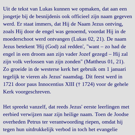
Uit de tekst van Lukas kunnen we opmaken, dat aan een
jongetje bij de besnijdenis ook officieel zijn naam gegeven
werd. Er staat immers, dat Hij de Naam Jezus ontving,
zoals Hij door de engel was genoemd, voordat Hij in de
moederschoot werd ontvangen (Lukas 02, 21). De naam
Jezus betekent 'Hij (God) zal redden', "want – zo had de
engel in een droom aan zijn vader Jozef gezegd – Hij zal
zijn volk verlossen van zijn zonden" (Mattheus 01, 21).
Zo groeide in de westerse kerk het gebruik om 1 januari
tegelijk te vieren als Jezus' naamdag. Dit feest werd in
1721 door paus Innocentius XIII († 1724) voor de gehele
Kerk voorgeschreven.
Het spreekt vanzelf, dat reeds Jezus' eerste leerlingen met
eerbied verwijzen naar zijn heilige naam. Toen de Joodse
overheden Petrus ter verantwoording riepen, omdat hij
tegen hun uitdrukkelijk verbod in toch het evangelie