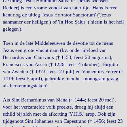
De uitleg 'Iesus Hominum Salvator' (Jezus Mensen-
Redder) is een vrome vondst van later tijd. Hans Ferrée
kent nog de uitleg 'Iesus Hortator Sanctorum' ('Jezus
aanmaner der heiligen') of 'In Hoc Salus' ('hierin is het heil
gelegen').
Toen in de late Middeleeuwen de devotie tot de mens
Jezus een grote vlucht nam (bv. onder invloed van
Bernardus van Clairvaux († 1153; feest 20 augustus),
Franciscus van Assisi († 1226; feest 4 oktober), Birgitta
van Zweden († 1373; feest 23 juli) en Vincentius Ferrer (†
1419; feest 5 april), gebruikte men het monogram graag
als herkenningsteken).
Als Sint Bernardinus van Siena († 1444; feest 20 mei),
voor het verzamelde volk preekte, droeg hij altijd een
schild bij zich met de afkorting 'Y.H.S.' erop. Ook zijn
tijdgenoot Sint Johannes van Capestrano († 1456; feest 23