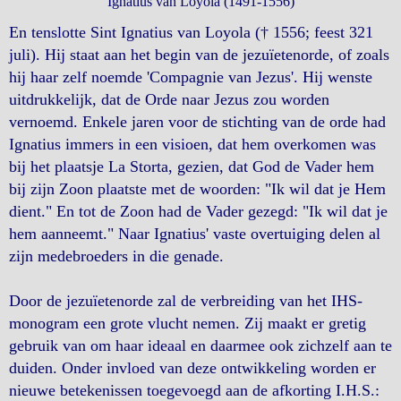
Ignatius van Loyola (1491-1556)
En tenslotte Sint Ignatius van Loyola († 1556; feest 321
juli). Hij staat aan het begin van de jezuïetenorde, of zoals
hij haar zelf noemde 'Compagnie van Jezus'. Hij wenste
uitdrukkelijk, dat de Orde naar Jezus zou worden
vernoemd. Enkele jaren voor de stichting van de orde had
Ignatius immers in een visioen, dat hem overkomen was
bij het plaatsje La Storta, gezien, dat God de Vader hem
bij zijn Zoon plaatste met de woorden: "Ik wil dat je Hem
dient." En tot de Zoon had de Vader gezegd: "Ik wil dat je
hem aanneemt." Naar Ignatius' vaste overtuiging delen al
zijn medebroeders in die genade.
Door de jezuïetenorde zal de verbreiding van het IHS-
monogram een grote vlucht nemen. Zij maakt er gretig
gebruik van om haar ideaal en daarmee ook zichzelf aan te
duiden. Onder invloed van deze ontwikkeling worden er
nieuwe betekenissen toegevoegd aan de afkorting I.H.S.: