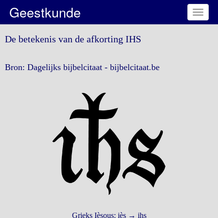
Geestkunde
Toggl
naviga
De betekenis van de afkorting IHS
Bron: Dagelijks bijbelcitaat - bijbelcitaat.be
Grieks Ièsous: iès → ihs