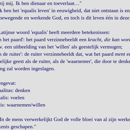
ij mij. Ik ben dienaar en toeverlaat…"
k ben het 'equalis leven' in eeuwigheid, dat niet ontstaan is en
bewegende en werkende God, en toch is dit leven één in deze 
atijnse woord 'equalis' heeft meerdere betekenissen:
n het paard': het paard verzinnebeeldt een
kracht, die kan wor
. een uitbeelding van het 'willen' als geestelijk vermogen;
n de ruiter': de ruiter verzinnebeeldt dat, wat het paard
ment
e
lijke geest als de ruiter, als de 'waarnemer', die door te den
ing zal worden ingeslagen.
ngevat:
nalitas: denken
ialis: voelen
lis: waarnemen/willen
In de mens verwerkelijkt God de volle bloei van al zijn werke
kenis geschapen."