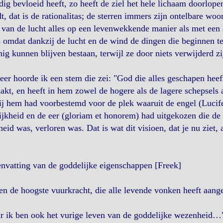
dig bevloeid heeft, zo heeft de ziel het hele lichaam doorlope
t, dat is de rationalitas; de sterren immers zijn ontelbare wo
van de lucht alles op een levenwekkende manier als met een o
s omdat dankzij de lucht en de wind de dingen die beginnen t
ig kunnen blijven bestaan, terwijl ze door niets verwijderd zi
er hoorde ik een stem die zei: "God die alles geschapen heeft
kt, en heeft in hem zowel de hogere als de lagere schepsels a
ij hem had voorbestemd voor de plek waaruit de engel (Lucif
ijkheid en de eer (gloriam et honorem) had uitgekozen die de
heid was, verloren was. Dat is wat dit visioen, dat je nu ziet, 
nvatting van de goddelijke eigenschappen [Freek]
en de hoogste vuurkracht, die alle levende vonken heeft aan
r ik ben ook het vurige leven van de goddelijke wezenheid…