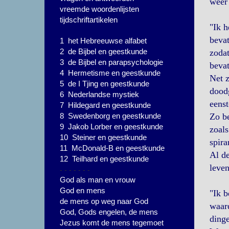
weer 
vreemde woordenlijsten
tijdschriftartikelen
"Ik h
bevat
1 het Hebreeuwse alfabet
2 de Bijbel en geestkunde
zodat
3 de Bijbel en parapsychologie
bevat
4 Hermetisme en geestkunde
Net z
5 de I Tjing en geestkunde
doodg
6 Nederlandse mystiek
eens
7 Hildegard en geestkunde
8 Swedenborg en geestkunde
Zo be
9 Jakob Lorber en geestkunde
zoals
10 Steiner en geestkunde
spira
11 McDonald-B en geestkunde
Al de
12 Teilhard en geestkunde
leven
- - - - - - -
God als man en vrouw
God en mens
"Ik b
de mens op weg naar God
waard
God, Gods engelen, de mens
dinge
Jezus komt de mens tegemoet