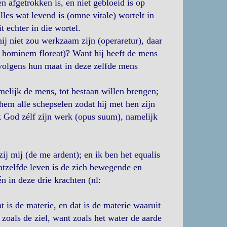
en afgetrokken is, en niet gebloeid is op
lles wat levend is (omne vitale) wortelt in
t echter in die wortel.
ij niet zou werkzaam zijn (operaretur), daar
 hominem floreat)? Want hij heeft de mens
n volgens hun maat in deze zelfde mens
elijk de mens, tot bestaan willen brengen;
 hem alle schepselen zodat hij met hen zijn
k God zélf zijn werk (opus suum), namelijk
j mij (de me ardent); en ik ben het equalis
datzelfde leven is de zich bewegende en
 in deze drie krachten (nl:
 is de materie, en dat is de materie waaruit
 zoals de ziel, want zoals het water de aarde