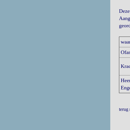
Deze
Aange
geord
waa
Ofa
Kra
Heer
Enge
terug