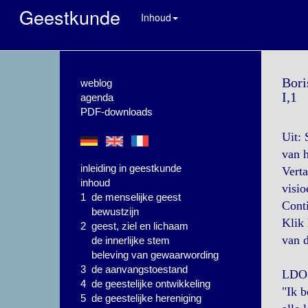
Geestkunde
Inhoud
Bori
weblog
I,1
agenda
PDF-downloads
Uit: 
van 
inleiding in geestkunde
Verta
inhoud
visio
1 de menselijke geest
Conti
bewustzijn
Klik
2 geest, ziel en lichaam
van d
de innerlijke stem
beleving van gewaarwording
3 de aanvangstoestand
LDO 
4 de geestelijke ontwikkeling
"Ik b
5 de geestelijke hereniging