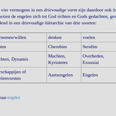
 vier vermogens in een
drievoudige vorm
zijn daardoor ook i
zien de engelen zich tot God richten en Gods gedachten, gevo
end in een drievoudige hiërarchie van drie soorten:
rnemen/willen
denken
voelen
nim
Cherubim
Serafim
Machten,
Overheden,
chten, Dynamis
Kyriotetes
Exousiai
schappijen of
Aartsengelen
Engelen
lenvorsten
 naar
engelen