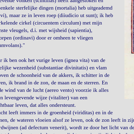
levende vonken (scintillas) heeft aangestoken en
enkele sterfelijke dingen (mortalia) heb uitgeademd
avi), maar ze in leven roep (diiudicio ut sunt); ik heb
rkelende cirkel (circuentem circulum) met mijn
ste vleugels, d.i. met wijsheid (sapientia),
rpen (ordinavi) door er omheen te vliegen
umvolans)."
 ik ben ook het vurige leven (ignea vita) van de
lijke wezenheid (substantiae divinitatis) en vlam
ven de schoonheid van de akkers, ik schitter in de
en, ik brand in de zon, de maan en de sterren. En
e wind van de lucht (aereo vento) voorzie ik alles
n levengevende wijze (vitaliter) van een
htbaar leven, dat alles ondersteunt.
cht leeft immers in de groenheid (viriditas) en in de
en, de wateren vloeien alsof ze leven, ook de zon leeft in zi
rdwijnen (ad defectum venerit), wordt ze door het licht van d