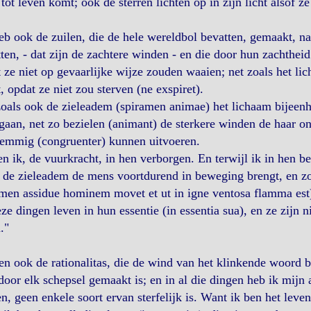
tot leven komt; ook de sterren lichten op in zijn licht alsof ze
eb ook de zuilen, die de hele wereldbol bevatten, gemaakt, n
ten, - dat zijn de zachtere winden - en die door hun zachthe
 ze niet op gevaarlijke wijze zouden waaien; net zoals het li
, opdat ze niet zou sterven (ne exspiret).
oals ook de zieleadem (spiramen animae) het lichaam bijeenhou
aan, net zo bezielen (animant) de sterkere winden de haar o
temmig (congruenter) kunnen uitvoeren.
n ik, de vuurkracht, in hen verborgen. En terwijl ik in hen be
 de zieleadem de mens voortdurend in beweging brengt, en zoa
men assidue hominem movet et ut in igne ventosa flamma est
ze dingen leven in hun essentie (in essentia sua), en ze zijn 
."
en ook de rationalitas, die de wind van het klinkende woord b
oor elk schepsel gemaakt is; en in al die dingen heb ik mijn
n, geen enkele soort ervan sterfelijk is. Want ik ben het leven