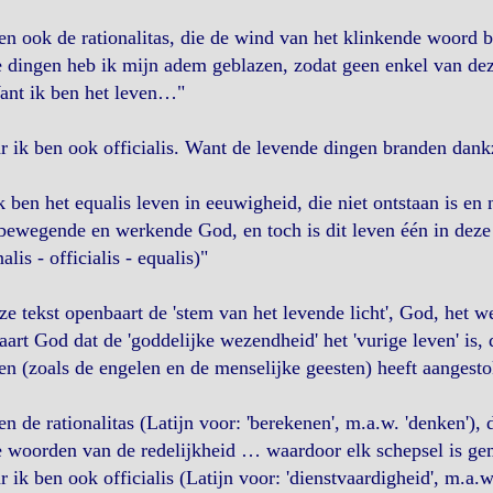
en ook de rationalitas, die de wind van het klinkende woord b
e dingen heb ik mijn adem geblazen, zodat geen enkel van deze
ant ik ben het leven…"
 ik ben ook officialis. Want de levende dingen branden dan
k ben het equalis leven in eeuwigheid, die niet ontstaan is en 
bewegende en werkende God, en toch is dit leven één in deze
nalis - officialis - equalis)"
ze tekst openbaart de 'stem van het levende licht', God, het 
aart God dat de 'goddelijke wezendheid' het 'vurige leven' is, 
n (zoals de engelen en de menselijke geesten) heeft aangesto
en de rationalitas (Latijn voor: 'berekenen', m.a.w. 'denken')
 woorden van de redelijkheid … waardoor elk schepsel is g
 ik ben ook officialis (Latijn voor: 'dienstvaardigheid', m.a.