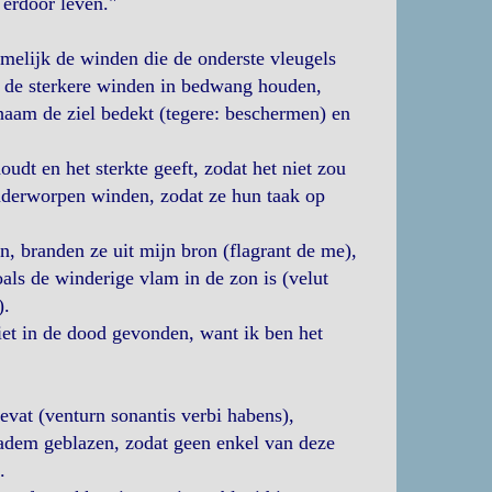
 erdoor leven."
amelijk de winden die de onderste vleugels
id de sterkere winden in bedwang houden,
chaam de ziel bedekt (tegere: beschermen) en
dt en het sterkte geeft, zodat het niet zou
nderworpen winden, zodat ze hun taak op
n, branden ze uit mijn bron (flagrant de me),
ls de winderige vlam in de zon is (velut
).
niet in de dood gevonden, want ik ben het
evat (venturn sonantis verbi habens),
 adem geblazen, zodat geen enkel van deze
.