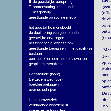
alle 
6 de geestelijke oorsprong
geen 
7 samenvatting geestkunde
het godsrijk
(effl
geestkunde op sociale media
de ci
boven
het geestelijke mensbeeld
ontwo
de doelstelling van geestkunde
(circ
geestelijke ervaringen
het zinnebeeld 'algeestvonk'
geestkunde toepassen in het dagelijkse
"Maar
bestaan
godde
een 'het ik' en een 'het zelf': over een
op bo
gespleten mensbeeld
water
Geestkunde (boek)
met d
De Levensweg (boek)
op ee
boekbesprekingen
onzic
over de schrijver
De lu
bloem
literatuuroverzicht
verklarende woordenlijst
te ve
vragen en antwoorden