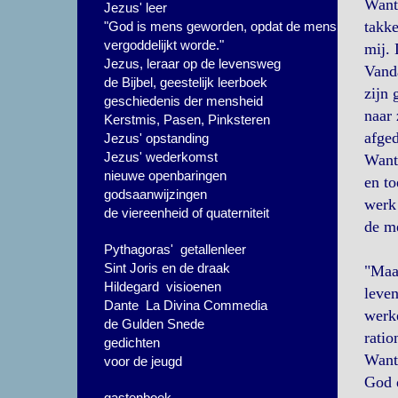
Want 
Jezus' leer
takke
"God is mens geworden, opdat de mens
vergoddelijkt worde."
mij. 
Jezus, leraar op de levensweg
Vanda
de Bijbel, geestelijk leerboek
zijn 
geschiedenis der mensheid
naar 
Kerstmis, Pasen, Pinksteren
afged
Jezus' opstanding
Jezus' wederkomst
Want 
nieuwe openbaringen
en to
godsaanwijzingen
werk 
de viereenheid of quaterniteit
de me
Pythagoras' getallenleer
Sint Joris en de draak
"Maar
Hildegard visioenen
leven
Dante La Divina Commedia
werke
de Gulden Snede
ratio
gedichten
Want 
voor de jeugd
God d
gastenboek