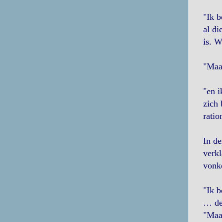
"Ik b
al di
is. W
"Maar
"en i
zich 
ratio
In de
verkl
vonke
"Ik b
… de
"Maar