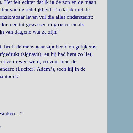
n. Het feit echter dat ik in de zon en de maan
orden van de redelijkheid. En dat ik met de
nzichtbaar leven vul die alles ondersteunt:
e kiemen tot gewassen uitgroeien en als
jn van datgene wat ze zijn."
, heeft de mens naar zijn beeld en gelijkenis
fgedrukt (signavit); en hij had hem zo lief,
er) verdreven werd, en voor hem de
 andere (Lucifer? Adam?), toen hij in de
aantoont."
gestoken…"
"