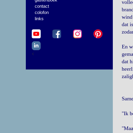
volle
contact
brand
colofon
wind 
links
dat i
zodan
En we
<
gemaa
dat h
heerl
zalig
Same
"Ik b
"Maa