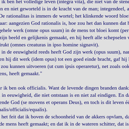
ik ben het volledige leven (integra vita), die niet van de sten
n en niet geworteld is in de kracht van de man; integendeel, a
De rationalitas is immers de wortel; het klinkende woord bloei
ar: aangezien God rationalis is, hoe zou het dan kunnen dat h
gehele werk (omne opus suum) in de mens tot bloei komt (per
zijn beeld en gelijkenis gemaakt, en hij heeft alle schepsele
rukt (omnes creaturas in ipso homine signavit).
in de eeuwigheid reeds heeft God zijn werk (opus suum), nam
en hij dit werk (idem opus) tot een goed einde bracht, gaf hij
zou kunnen uitvoeren (ut cum ipsis operaretur), net zoals oo
ns, heeft gemaakt."
 ik ben ook officialis. Want de levende dingen branden dankzi
 in eeuwigheid, die niet ontstaan is en niet zal eindigen. En 
nde God (se movens et operans Deus), en toch is dit leven één
nalis/officialis/equalis).
het feit dat ik boven de schoonheid van de akkers opvlam, dat
e mens heeft gemaakt; en dat ik in de wateren schitter, dat is