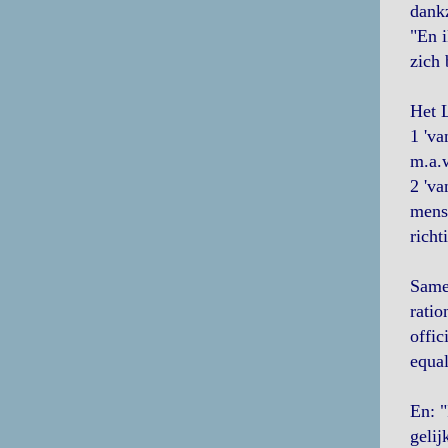
dankz
"En i
zich 
Het L
1 'va
m.a.w
2 'va
mense
richt
Same
ratio
offic
equa
En: "
gelij