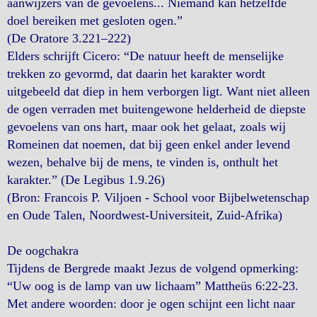
aanwijzers van de gevoelens... Niemand kan hetzelfde
doel bereiken met gesloten ogen.”
(De Oratore 3.221–222)
Elders schrijft Cicero: “De natuur heeft de menselijke
trekken zo gevormd, dat daarin het karakter wordt
uitgebeeld dat diep in hem verborgen ligt. Want niet alleen
de ogen verraden met buitengewone helderheid de diepste
gevoelens van ons hart, maar ook het gelaat, zoals wij
Romeinen dat noemen, dat bij geen enkel ander levend
wezen, behalve bij de mens, te vinden is, onthult het
karakter.” (De Legibus 1.9.26)
(Bron: Francois P. Viljoen - School voor Bijbelwetenschap
en Oude Talen, Noordwest-Universiteit, Zuid-Afrika)
De oogchakra
Tijdens de Bergrede maakt Jezus de volgend opmerking:
“Uw oog is de lamp van uw lichaam” Mattheüs 6:22-23.
Met andere woorden: door je ogen schijnt een licht naar