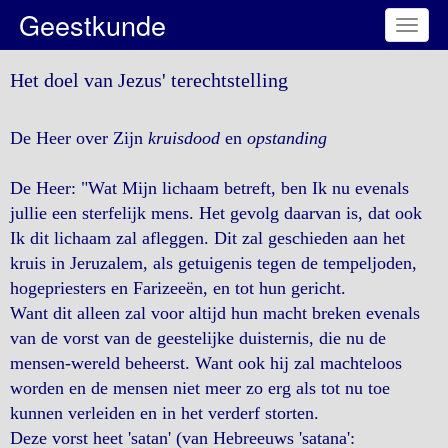
Geestkunde
Toggl
naviga
Het doel van Jezus' terechtstelling
De Heer over Zijn
kruisdood
en
opstanding
De Heer: "Wat Mijn lichaam betreft, ben Ik nu evenals
jullie een sterfelijk mens. Het gevolg daarvan is, dat ook
Ik dit lichaam zal afleggen. Dit zal geschieden aan het
kruis in Jeruzalem, als getuigenis tegen de tempeljoden,
hogepriesters en Farizeeën, en tot hun gericht.
Want dit alleen zal voor altijd hun macht breken evenals
van de vorst van de geestelijke duisternis, die nu de
mensen-wereld beheerst. Want ook hij zal machteloos
worden en de mensen niet meer zo erg als tot nu toe
kunnen verleiden en in het verderf storten.
Deze vorst heet 'satan' (van Hebreeuws 'satana':