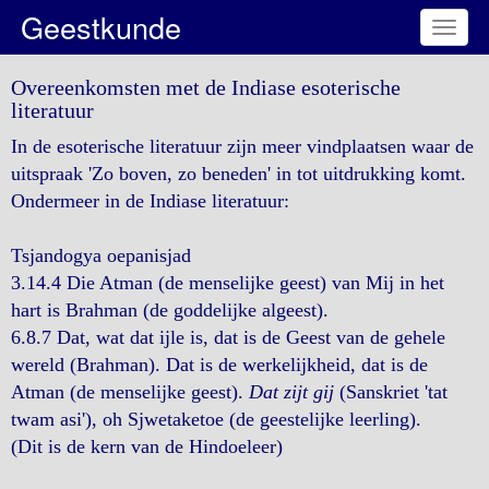
Geestkunde
Toggl
naviga
Overeenkomsten met de Indiase esoterische
literatuur
In de esoterische literatuur zijn meer vindplaatsen waar de
uitspraak 'Zo boven, zo beneden' in tot uitdrukking komt.
Ondermeer in de Indiase literatuur:
Tsjandogya oepanisjad
3.14.4 Die Atman (de menselijke geest) van Mij in het
hart is Brahman (de goddelijke algeest).
6.8.7 Dat, wat dat ijle is, dat is de Geest van de gehele
wereld (Brahman). Dat is de werkelijkheid, dat is de
Atman (de menselijke geest).
Dat zijt gij
(Sanskriet 'tat
twam asi'), oh Sjwetaketoe (de geestelijke leerling).
(Dit is de kern van de Hindoeleer)