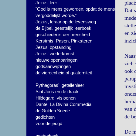
plaat
Jezus' leer
"God is mens geworden, opdat de mens
Dat 
vergoddelijkt worde."
medem
Jezus, leraar op de levensweg
stell
de Bijbel, geestelijk leerboek
en zi
geschiedenis der mensheid
inzic
Kerstmis, Pasen, Pinksteren
Jezus' opstanding
Jezus' wederkomst
Naast
nieuwe openbaringen
zich 
godsaanwijzingen
ook d
de viereenheid of quaterniteit
parap
Pythagoras' getallenleer
mysti
Sint Joris en de draak
onder
Hildegard visioenen
herha
Dante La Divina Commedia
van d
de Gulden Snede
de be
gedichten
voor de jeugd
De me
gastenboek