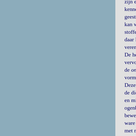
zijn 
kenne
geest
kan w
stoff
daar 
veren
De he
vervo
de
on
vorm,
Deze 
de di
en mi
ogenb
beweg
ware 
met m