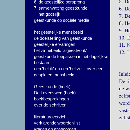
5. D
6 de geestelijke oorsprong
7 samenvatting geestkunde
6. D
het godsrijk
7. D
geestkunde op sociale media
8. H
9. H
het geestelijke mensbeeld
10. 
de doelstelling van geestkunde
geestelijke ervaringen
11.
N
het zinnebeeld 'algeestvonk'
12.
L
geestkunde toepassen in het dagelijkse
bestaan
een 'het ik' en een 'het zelf': over een
Inlei
gespleten mensbeeld
De ti
Geestkunde (boek)
de wi
De Levensweg (boek)
zelfs
boekbesprekingen
worde
over de schrijver
vasts
literatuuroverzicht
zelfs
verklarende woordenlijst
vragen en antwoorden