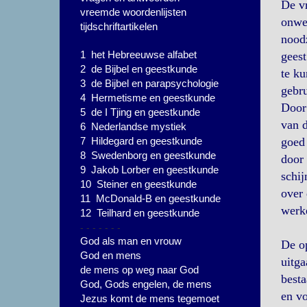
De v
vreemde woordenlijsten
onwet
tijdschriftartikelen
noodz
1 het Hebreeuwse alfabet
geest
2 de Bijbel en geestkunde
te ku
3 de Bijbel en parapsychologie
gebru
4 Hermetisme en geestkunde
Door 
5 de I Tjing en geestkunde
van d
6 Nederlandse mystiek
7 Hildegard en geestkunde
goed 
8 Swedenborg en geestkunde
door 
9 Jakob Lorber en geestkunde
schij
10 Steiner en geestkunde
over 
11 McDonald-B en geestkunde
werke
12 Teilhard en geestkunde
- - - - - - -
God als man en vrouw
De op
God en mens
uitga
de mens op weg naar God
besta
God, Gods engelen, de mens
en vo
Jezus komt de mens tegemoet