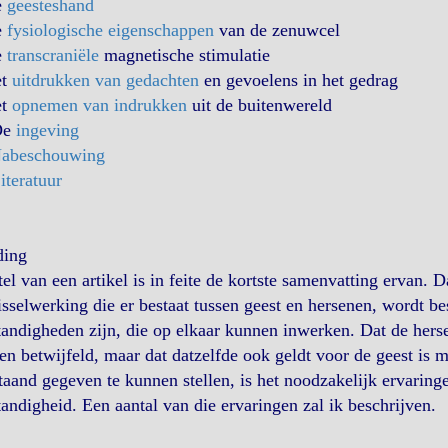
e
geesteshand
e
fysiologische eigenschappen
van de zenuwcel
e
transcraniële
magnetische stimulatie
et
uitdrukken van gedachten
en gevoelens in het gedrag
et
opnemen van indrukken
uit de buitenwereld
De
ingeving
abeschouwing
iteratuur
ding
tel van een artikel is in feite de kortste samenvatting ervan. D
sselwerking die er bestaat tussen geest en hersenen, wordt be
tandigheden zijn, die op elkaar kunnen inwerken. Dat de hersen
n betwijfeld, maar dat datzelfde ook geldt voor de geest is 
taand gegeven te kunnen stellen, is het noodzakelijk ervarin
tandigheid. Een aantal van die ervaringen zal ik beschrijven.