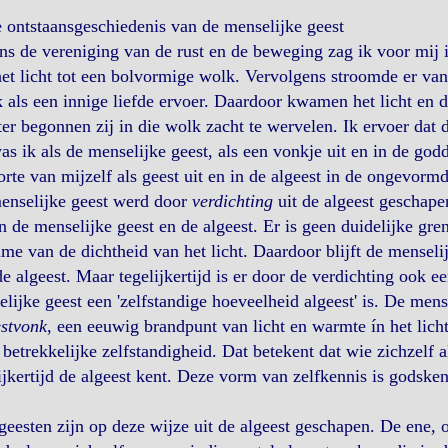
e
ontstaansgeschiedenis van de menselijke geest
ns de vereniging van de rust en de beweging zag ik voor mij i
et licht tot een bolvormige wolk. Vervolgens stroomde er vanu
k als een innige liefde ervoer. Daardoor kwamen het licht en
ter begonnen zij in die wolk zacht te wervelen. Ik ervoer dat
as ik als de menselijke geest, als een vonkje uit en in de godd
rte van mijzelf als geest uit en in de algeest in de ongevormd
enselijke geest werd door
verdichting
uit de algeest geschape
n de menselijke geest en de algeest. Er is geen duidelijke gre
me van de dichtheid van het licht. Daardoor blijft de menseli
e algeest. Maar tegelijkertijd is er door de verdichting ook 
lijke geest een 'zelfstandige hoeveelheid algeest' is. De mens
estvonk
, een eeuwig brandpunt van licht en warmte ín het lich
betrekkelijke zelfstandigheid. Dat betekent dat wie zichzelf al
ijkertijd de algeest kent. Deze vorm van zelfkennis is godsken
geesten zijn op deze wijze uit de algeest geschapen. De ene, o