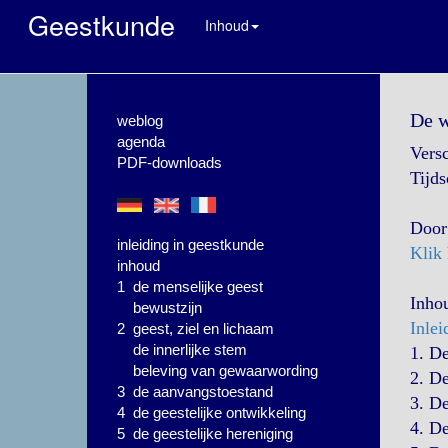
Geestkunde
Inhoud
De w
weblog
agenda
Versc
PDF-downloads
Tijds
Door
inleiding in geestkunde
Klik 
inhoud
1 de menselijke geest
Inho
bewustzijn
Inlei
2 geest, ziel en lichaam
de innerlijke stem
1. D
beleving van gewaarwording
2. D
3 de aanvangstoestand
3. D
4 de geestelijke ontwikkeling
4. D
5 de geestelijke hereniging