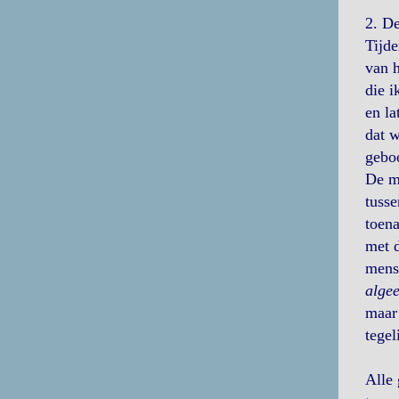
2. D
Tijde
van h
die i
en la
dat w
geboo
De m
tusse
toena
met d
mense
alge
maar 
tegel
Alle 