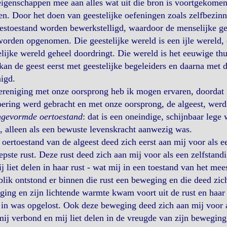
eigenschappen mee aan alles wat uit die bron is voortgekomen 
n. Door het doen van geestelijke oefeningen zoals zelfbezin
estoestand worden bewerkstelligd, waardoor de menselijke gee
orden opgenomen. Die geestelijke wereld is een ijle wereld, 
elijke wereld geheel doordringt. Die wereld is het eeuwige t
kan de geest eerst met geestelijke begeleiders en daarna met 
igd.
reniging met onze oorsprong heb ik mogen ervaren, doordat i
ering werd gebracht en met onze oorsprong, de algeest, werd 
gevormde oertoestand
: dat is een oneindige, schijnbaar leg
 alleen als een bewuste levenskracht aanwezig was.
oertoestand van de algeest deed zich eerst aan mij voor als 
epste rust. Deze rust deed zich aan mij voor als een zelfstand
j liet delen in haar rust - wat mij in een toestand van het m
lik ontstond er binnen die rust een beweging en die deed zic
ing en zijn lichtende warmte kwam voort uit de rust en haar 
in was opgelost. Ook deze beweging deed zich aan mij voor al
ij verbond en mij liet delen in de vreugde van zijn beweging