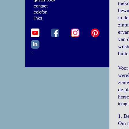
toeko
contact
bewus
colofon
in de
links
zintu
ervar
van d
wilsb
<
buite
Voor 
werel
zenuw
de pl
herse
terug
1. D
Om te