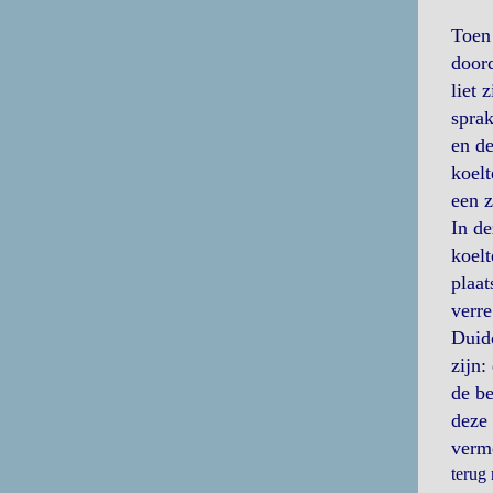
Toen 
doord
liet 
spra
en de
koelt
een z
In de
koelt
plaat
verre
Duide
zijn:
de be
deze 
vermo
terug