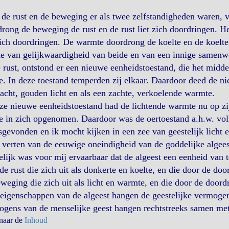
de rust en de beweging er als twee zelfstandigheden waren, v
rong de beweging de rust en de rust liet zich doordringen. H
zich doordringen. De warmte doordrong de koelte en de koelte 
ke van gelijkwaardigheid van beide en van een innige samenw
 rust, ontstond er een nieuwe eenheidstoestand, die het midde
e. In deze toestand temperden zij elkaar. Daardoor deed de n
acht, gouden licht en als een zachte, verkoelende warmte.
ze nieuwe eenheidstoestand had de lichtende warmte nu op zi
e in zich opgenomen. Daardoor was de oertoestand a.h.w. vo
sgevonden en ik mocht kijken in een zee van geestelijk licht e
 verten van de eeuwige oneindigheid van de goddelijke algees
lijk was voor mij ervaarbaar dat de algeest een eenheid van 
 de rust die zich uit als donkerte en koelte, en die door de 
weging die zich uit als licht en warmte, en die door de doo
eigenschappen van de algeest hangen de geestelijke vermogen
gens van de menselijke geest hangen rechtstreeks samen met
 naar de
Inhoud