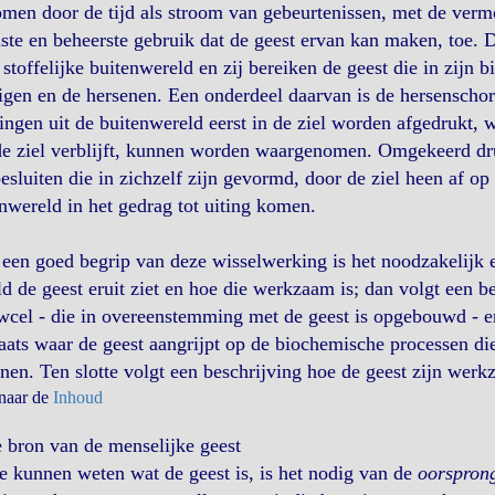
men door de tijd als stroom van gebeurtenissen, met de verm
te en beheerste gebruik dat de geest ervan kan maken, toe. D
 stoffelijke buitenwereld en zij bereiken de geest die in zijn 
igen en de hersenen. Een onderdeel daarvan is de hersenschors
ingen uit de buitenwereld eerst in de ziel worden afgedrukt, 
e ziel verblijft, kunnen worden waargenomen. Omgekeerd dru
esluiten die in zichzelf zijn gevormd, door de ziel heen af op
nwereld in het gedrag tot uiting komen.
een goed begrip van deze wisselwerking is het noodzakelijk ee
d de geest eruit ziet en hoe die werkzaam is; dan volgt een 
cel - die in overeenstemming met de geest is opgebouwd - en
aats waar de geest aangrijpt op de biochemische processen d
nen. Ten slotte volgt een beschrijving hoe de geest zijn wer
 naar de
Inhoud
e
bron van de menselijke geest
 kunnen weten wat de geest is, is het nodig van de
oorspron