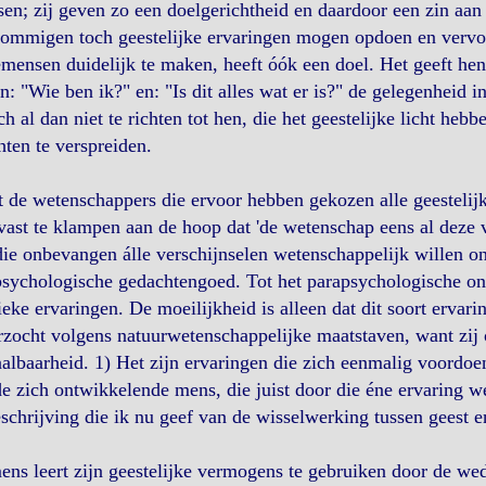
sen; zij geven zo een doelgerichtheid en daardoor een zin aan h
sommigen toch geestelijke ervaringen mogen opdoen en vervol
ensen duidelijk te maken, heeft óók een doel. Het geeft hen,
en: "Wie ben ik?" en: "Is dit alles wat er is?" de gelegenheid 
ch al dan niet te richten tot hen, die het geestelijke licht he
hten te verspreiden.
 de wetenschappers die ervoor hebben gekozen alle geestelij
vast te klampen aan de hoop dat 'de wetenschap eens al deze v
ie onbevangen álle verschijnselen wetenschappelijk willen o
sychologische gedachtengoed. Tot het parapsychologische on
eke ervaringen. De moeilijkheid is alleen dat dit soort ervari
zocht volgens natuurwetenschappelijke maatstaven, want zij 
albaarheid. 1) Het zijn ervaringen die zich eenmalig voordoe
e zich ontwikkelende mens, die juist door die éne ervaring w
schrijving die ik nu geef van de wisselwerking tussen geest en
ns leert zijn geestelijke vermogens te gebruiken door de we