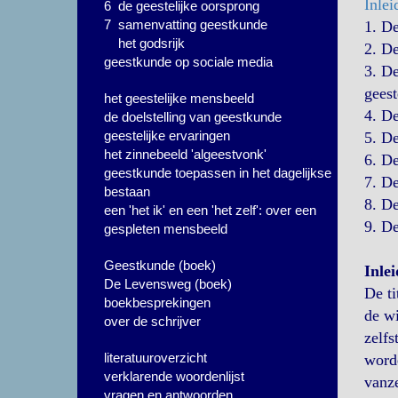
Inlei
6 de geestelijke oorsprong
7 samenvatting geestkunde
1. D
het godsrijk
2. D
geestkunde op sociale media
3. D
geest
het geestelijke mensbeeld
4. D
de doelstelling van geestkunde
geestelijke ervaringen
5. D
het zinnebeeld 'algeestvonk'
6. D
geestkunde toepassen in het dagelijkse
7. D
bestaan
8. D
een 'het ik' en een 'het zelf': over een
9. D
gespleten mensbeeld
Geestkunde (boek)
Inlei
De Levensweg (boek)
De ti
boekbesprekingen
de wi
over de schrijver
zelfs
literatuuroverzicht
worde
verklarende woordenlijst
vanze
vragen en antwoorden