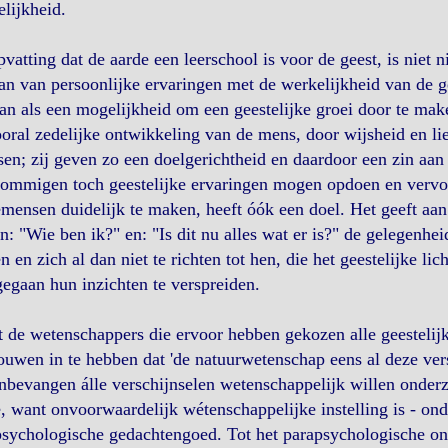
lijkheid.
vatting dat de aarde een leerschool is voor de geest, is niet 
an van persoonlijke ervaringen met de werkelijkheid van de ge
an als een mogelijkheid om een geestelijke groei door te maken
oral zedelijke ontwikkeling van de mens, door wijsheid en li
sen; zij geven zo een doelgerichtheid en daardoor een zin aan h
sommigen toch geestelijke ervaringen mogen opdoen en vervol
ensen duidelijk te maken, heeft óók een doel. Het geeft aan 
en: "Wie ben ik?" en: "Is dit nu alles wat er is?" de gelegenhei
 en zich al dan niet te richten tot hen, die het geestelijke li
egaan hun inzichten te verspreiden.
 de wetenschappers die ervoor hebben gekozen alle geestelijk
ouwen in te hebben dat 'de natuurwetenschap eens al deze vers
nbevangen álle verschijnselen wetenschappelijk willen onderz
e, want onvoorwaardelijk wétenschappelijke instelling is - on
sychologische gedachtengoed. Tot het parapsychologische on