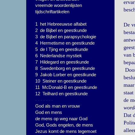
ervar
vreemde woordenlijsten
besch
tijdschriftartikelen
1 het Hebreeuwse alfabet
De v
2 de Bijbel en geestkunde
besta
3 de Bijbel en parapsychologie
antwo
4 Hermetisme en geestkunde
geest
5 de I Tjing en geestkunde
van b
6 Nederlandse mystiek
7 Hildegard en geestkunde
bepaa
8 Swedenborg en geestkunde
Door 
9 Jakob Lorber en geestkunde
beslu
10 Steiner en geestkunde
maar 
11 McDonald-B en geestkunde
staat
12 Teilhard en geestkunde
- - - - - - -
de me
God als man en vrouw
word
God en mens
Dat d
de mens op weg naar God
Polit
God, Gods engelen, de mens
allee
Jezus komt de mens tegemoet