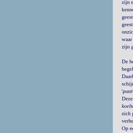
zijn 
kenne
geest
geest
onzic
waar 
zijn 
De he
begel
Daarb
schij
'punt
Deze 
koelt
zich 
verhe
Op ee