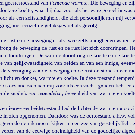
en geestestoestand van
lichtende warmte
. Die beweging en zij
donkere koelte, waar hij daarvoor als het ware geheel in wa
oor als een zelfstandigheid, die zich persoonlijk met mij verb
ing, met eenzelfde geluksgevoel als gevolg.
de rust en de beweging er als twee zelfstandigheden waren, v
rong de beweging de rust en de rust liet zich doordringen. H
zich doordringen. De warmte doordrong de koelte en de koelte 
e van gelijkwaardigheid van beiden en van een innige, even
de vereniging van de beweging en de rust ontstond er een ni
n licht en donker, warmte en koelte. In deze toestand temper
idstoestand zich aan mij voor als een zacht, gouden licht en a
er de
eenheid van tegendelen
, de eenheid van warmte en koelte
ze nieuwe eenheidstoestand had de lichtende warmte nu op zi
e in zich opgenomen. Daardoor was de oertoestand a.h.w. vo
sgevonden en ik mocht kijken in een zee van geestelijk licht e
 verten van de eeuwige oneindigheid van de goddelijke algee