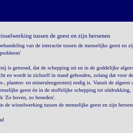
isselwerking tussen de geest en zijn hersenen
ehandeling van de interactie tussen de menselijke geest en z
tprobleem'
ij is getoond, dat de schepping uit en in de goddelijke algees
ht en wordt in zichzelf in stand gehouden, zolang dat voor d
n-, planten- en mineralengeesten) nodig is. Vanuit de algeest
nselijke geest én in de stoffelijke schepping tot uitdrukkin
k 'Zo boven, zo beneden'.
n de wisselwerking tussen de menselijke geest en zijn hersen
ud