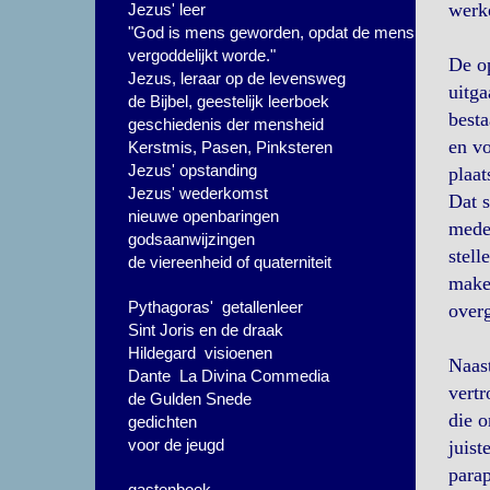
werke
Jezus' leer
"God is mens geworden, opdat de mens
vergoddelijkt worde."
De op
Jezus, leraar op de levensweg
uitga
de Bijbel, geestelijk leerboek
besta
geschiedenis der mensheid
en vo
Kerstmis, Pasen, Pinksteren
Jezus' opstanding
plaat
Jezus' wederkomst
Dat 
nieuwe openbaringen
medem
godsaanwijzingen
stell
de viereenheid of quaterniteit
maken
Pythagoras' getallenleer
overg
Sint Joris en de draak
Hildegard visioenen
Naast
Dante La Divina Commedia
vertr
de Gulden Snede
die o
gedichten
voor de jeugd
juist
parap
gastenboek