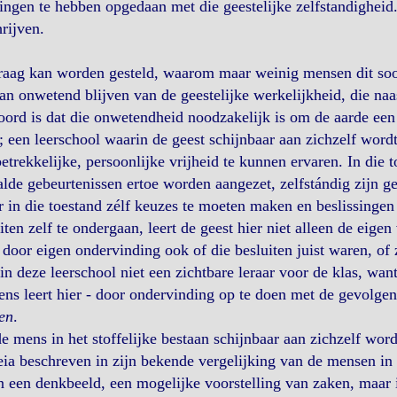
ingen te hebben opgedaan met die geestelijke zelfstandigheid.
rijven.
raag kan worden gesteld, waarom maar weinig mensen dit soo
an onwetend blijven van de geestelijke werkelijkheid, die naas
ord is dat die onwetendheid noodzakelijk is om de aarde een l
; een leerschool waarin de geest schijnbaar aan zichzelf word
etrekkelijke, persoonlijke vrijheid te kunnen ervaren. In die 
lde gebeurtenissen ertoe worden aangezet, zelfstándig zijn g
in die toestand zélf keuzes te moeten maken en beslissingen
iten zelf te ondergaan, leert de geest hier niet alleen de eig
door eigen ondervinding ook of die besluiten juist waren, of
 in deze leerschool niet een zichtbare leraar voor de klas, wan
ns leert hier - door ondervinding op te doen met de gevolgen
en
.
e mens in het stoffelijke bestaan schijnbaar aan zichzelf word
eia beschreven in zijn bekende vergelijking van de mensen in d
n een denkbeeld, een mogelijke voorstelling van zaken, maar 