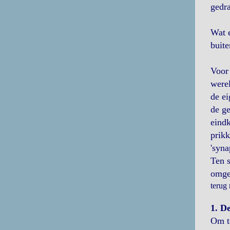
gedra
Wat e
buite
Voor 
werel
de e
de ge
eindk
prikk
'syna
Ten s
omgek
terug
1. D
Om te