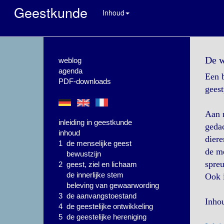
Geestkunde
Inhoud
De w
weblog
agenda
Een b
PDF-downloads
gees
Aan m
inleiding in geestkunde
gedac
inhoud
diere
1 de menselijke geest
de me
bewustzijn
spreu
2 geest, ziel en lichaam
de innerlijke stem
Ook i
beleving van gewaarwording
3 de aanvangstoestand
Inho
4 de geestelijke ontwikkeling
5 de geestelijke hereniging