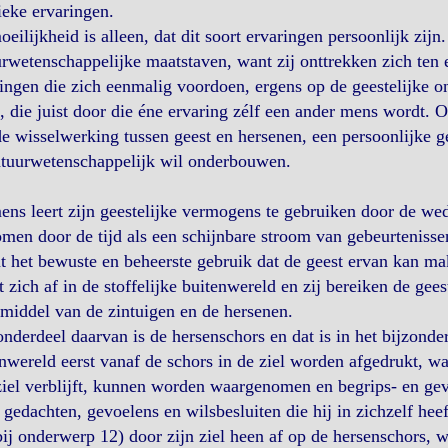
eke ervaringen.
eilijkheid is alleen, dat dit soort ervaringen persoonlijk zij
rwetenschappelijke maatstaven, want zij onttrekken zich ten 
ingen die zich eenmalig voordoen, ergens op de geestelijke 
 die juist door die éne ervaring zélf een ander mens wordt. O
e wisselwerking tussen geest en hersenen, een persoonlijke get
atuurwetenschappelijk wil onderbouwen.
ns leert zijn geestelijke vermogens te gebruiken door de we
men door de tijd als een schijnbare stroom van gebeurteniss
 het bewuste en beheerste gebruik dat de geest ervan kan ma
t zich af in de stoffelijke buitenwereld en zij bereiken de gees
middel van de zintuigen en de hersenen.
nderdeel daarvan is de hersenschors en dat is in het bijzonder
nwereld eerst vanaf de schors in de ziel worden afgedrukt, wa
ziel verblijft, kunnen worden waargenomen en begrips- en g
 gedachten, gevoelens en wilsbesluiten die hij in zichzelf h
bij onderwerp 12) door zijn ziel heen af op de hersenschors, 