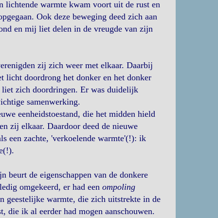
n lichtende warmte kwam voort uit de rust en
s opgegaan. Ook deze beweging deed zich aan
ond en mij liet delen in de vreugde van zijn
erenigden zij zich weer met elkaar. Daarbij
et licht doordrong het donker en het donker
liet zich doordringen. Er was duidelijk
wichtige samenwerking.
euwe eenheidstoestand, die het midden hield
den zij elkaar. Daardoor deed de nieuwe
ls een zachte, 'verkoelende warmte'(!): ik
(!).
jn beurt de eigenschappen van de donkere
lledig omgekeerd, er had een
ompoling
n geestelijke warmte, die zich uitstrekte in de
st, die ik al eerder had mogen aanschouwen.