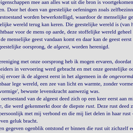
eigenschappen mee aan alles wat uit die bron is voortgekomen 
n. Door het doen van geestelijke oefeningen zoals zelfbezi
estoestand worden bewerkstelligd, waardoor de menselijke g
elijke wereld terug kan keren. Die geestelijke wereld is (van h
htbaar voor de mens op aarde, deze stoffelijke wereld geheel 
de menselijke geest vandaan komt en daar kan de geest eerst 
geestelijke oorsprong, de
algeest
, worden herenigd.
reniging met onze oorsprong heb ik mogen ervaren, doordat i
eiders in vervoering werd gebracht en met onze geestelijke o
ij ervoer ik de algeest eerst in het algemeen in de
ongevormd
nbaar lege wereld, een zee van licht en warmte, zonder vorme
vormige', bewuste levenskracht aanwezig was.
oertoestand van de algeest deed zich op een keer eerst aan m
e
, die werd gekenmerkt door de diepste
rust
. Deze rust deed z
persoonlijk met mij verbond en die mij liet delen in haar rust
ven geluk bracht.
n gegeven ogenblik ontstond er binnen die rust uit zichzelf 