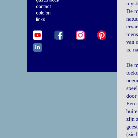
mysti
contact
De mo
colofon
natuu
links
ervar
mens,
van d
is, n
<
De me
toeko
neemt
speel
door 
Een o
buite
zijn 
geest
(zie 