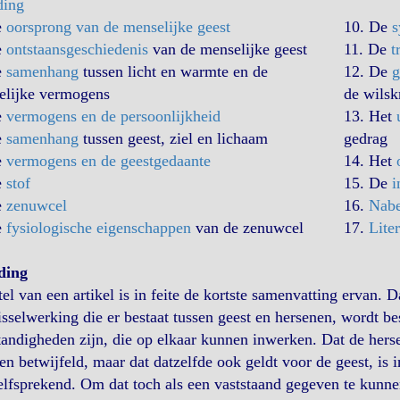
ding
e
oorsprong van de menselijke geest
10. De
s
e
ontstaansgeschiedenis
van de menselijke geest
11. De
t
e
samenhang
tussen licht en warmte en de
12. De
g
elijke vermogens
de wilsk
e
vermogens en de persoonlijkheid
13. Het
e
samenhang
tussen geest, ziel en lichaam
gedrag
e
vermogens en de geestgedaante
14. Het
e
stof
15. De
i
e
zenuwcel
16.
Nab
e
fysiologische eigenschappen
van de zenuwcel
17.
Lite
ding
tel van een artikel is in feite de kortste samenvatting ervan. D
sselwerking die er bestaat tussen geest en hersenen, wordt be
tandigheden zijn, die op elkaar kunnen inwerken. Dat de hersen
n betwijfeld, maar dat datzelfde ook geldt voor de geest, is i
lfsprekend. Om dat toch als een vaststaand gegeven te kunnen 