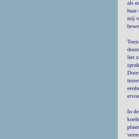
als e
haar 
mij v
beweg
Toen 
doord
liet 
sprak
Door 
tusse
eenhe
ervo
In de
koelt
plaat
verre