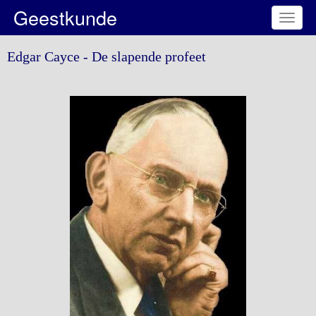
Geestkunde
Toggl
naviga
Edgar Cayce - De slapende profeet