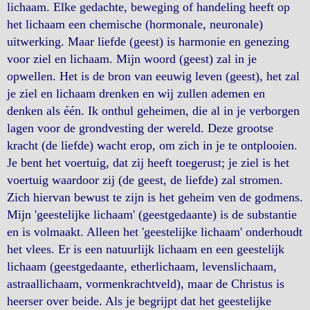
lichaam. Elke gedachte, beweging of handeling heeft op
het lichaam een chemische (hormonale, neuronale)
uitwerking. Maar liefde (geest) is harmonie en genezing
voor ziel en lichaam. Mijn woord (geest) zal in je
opwellen. Het is de bron van eeuwig leven (geest), het zal
je ziel en lichaam drenken en wij zullen ademen en
denken als één. Ik onthul geheimen, die al in je verborgen
lagen voor de grondvesting der wereld. Deze grootse
kracht (de liefde) wacht erop, om zich in je te ontplooien.
Je bent het voertuig, dat zij heeft toegerust; je ziel is het
voertuig waardoor zij (de geest, de liefde) zal stromen.
Zich hiervan bewust te zijn is het geheim ven de godmens.
Mijn 'geestelijke lichaam' (geestgedaante) is de substantie
en is volmaakt. Alleen het 'geestelijke lichaam' onderhoudt
het vlees. Er is een natuurlijk lichaam en een geestelijk
lichaam (geestgedaante, etherlichaam, levenslichaam,
astraallichaam, vormenkrachtveld), maar de Christus is
heerser over beide. Als je begrijpt dat het geestelijke