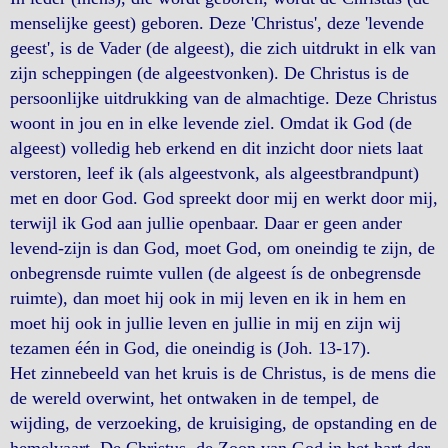
menselijke geest) geboren. Deze 'Christus', deze 'levende
geest', is de Vader (de algeest), die zich uitdrukt in elk van
zijn scheppingen (de algeestvonken). De Christus is de
persoonlijke uitdrukking van de almachtige. Deze Christus
woont in jou en in elke levende ziel. Omdat ik God (de
algeest) volledig heb erkend en dit inzicht door niets laat
verstoren, leef ik (als algeestvonk, als algeestbrandpunt)
met en door God. God spreekt door mij en werkt door mij,
terwijl ik God aan jullie openbaar. Daar er geen ander
levend-zijn is dan God, moet God, om oneindig te zijn, de
onbegrensde ruimte vullen (de algeest ís de onbegrensde
ruimte), dan moet hij ook in mij leven en ik in hem en
moet hij ook in jullie leven en jullie in mij en zijn wij
tezamen één in God, die oneindig is (Joh. 13-17).
Het zinnebeeld van het kruis is de Christus, is de mens die
de wereld overwint, het ontwaken in de tempel, de
wijding, de verzoeking, de kruisiging, de opstanding en de