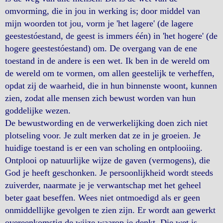
omvorming, die in jou in werking is; door middel van
mijn woorden tot jou, vorm je 'het lagere' (de lagere
geestestóestand, de geest is immers één) in 'het hogere' (de
hogere geestestóestand) om. De overgang van de ene
toestand in de andere is een wet. Ik ben in de wereld om
de wereld om te vormen, om allen geestelijk te verheffen,
opdat zij de waarheid, die in hun binnenste woont, kunnen
zien, zodat alle mensen zich bewust worden van hun
goddelijke wezen.
De bewustwording en de verwerkelijking doen zich niet
plotseling voor. Je zult merken dat ze in je groeien. Je
huidige toestand is er een van scholing en ontplooiing.
Ontplooi op natuurlijke wijze de gaven (vermogens), die
God je heeft geschonken. Je persoonlijkheid wordt steeds
zuiverder, naarmate je je verwantschap met het geheel
beter gaat beseffen. Wees niet ontmoedigd als er geen
onmiddellijke gevolgen te zien zijn. Er wordt aan gewerkt
overeenkomstig de wijze waarop je denkt. Die wet is