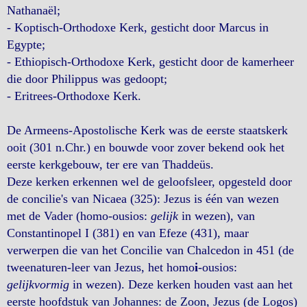
Nathanaël;
- Koptisch-Orthodoxe Kerk, gesticht door Marcus in
Egypte;
- Ethiopisch-Orthodoxe Kerk, gesticht door de kamerheer
die door Philippus was gedoopt;
- Eritrees-Orthodoxe Kerk.
De Armeens-Apostolische Kerk was de eerste staatskerk
ooit (301 n.Chr.) en bouwde voor zover bekend ook het
eerste kerkgebouw, ter ere van Thaddeüs.
Deze kerken erkennen wel de geloofsleer, opgesteld door
de concilie's van Nicaea (325): Jezus is één van wezen
met de Vader (homo-ousios:
gelijk
in wezen), van
Constantinopel I (381) en van Efeze (431), maar
verwerpen die van het Concilie van Chalcedon in 451 (de
tweenaturen-leer van Jezus, het homo
i
-ousios:
gelijkvormig
in wezen). Deze kerken houden vast aan het
eerste hoofdstuk van Johannes: de Zoon, Jezus (de Logos)