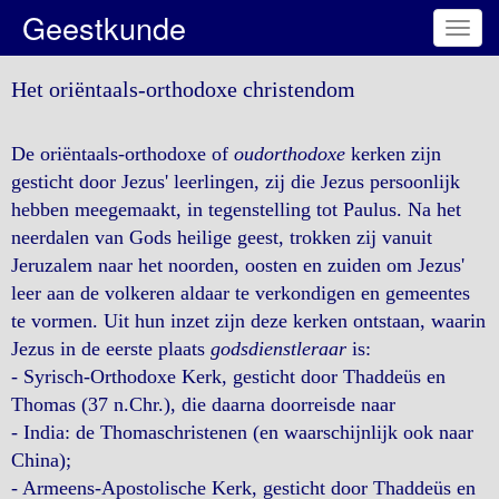
Geestkunde
Toggl
navig
Het oriëntaals-orthodoxe christendom
De oriëntaals-orthodoxe of
oudorthodoxe
kerken zijn
gesticht door Jezus' leerlingen, zij die Jezus persoonlijk
hebben meegemaakt, in tegenstelling tot Paulus. Na het
neerdalen van Gods heilige geest, trokken zij vanuit
Jeruzalem naar het noorden, oosten en zuiden om Jezus'
leer aan de volkeren aldaar te verkondigen en gemeentes
te vormen. Uit hun inzet zijn deze kerken ontstaan, waarin
Jezus in de eerste plaats
godsdienstleraar
is:
- Syrisch-Orthodoxe Kerk, gesticht door Thaddeüs en
Thomas (37 n.Chr.), die daarna doorreisde naar
- India: de Thomaschristenen (en waarschijnlijk ook naar
China);
- Armeens-Apostolische Kerk, gesticht door Thaddeüs en