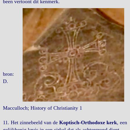
been vertoont dit kenmerk.
bron:
D.
Macculloch; History of Christianity 1
11. Het zinnebeeld van de
Koptisch-Orthodoxe kerk
, een
gelijkbenig kruis in een cirkel dat als achtergrond dient